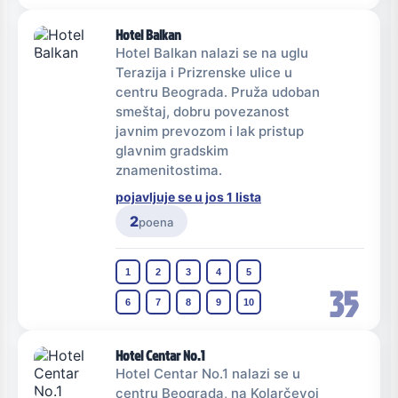
Hotel Balkan
Hotel Balkan nalazi se na uglu
Terazija i Prizrenske ulice u
centru Beograda. Pruža udoban
smeštaj, dobru povezanost
javnim prevozom i lak pristup
glavnim gradskim
znamenitostima.
pojavljuje se u jos 1 lista
2
poena
1
2
3
4
5
35
6
7
8
9
10
Hotel Centar No.1
Hotel Centar No.1 nalazi se u
centru Beograda, na Kolarčevoj