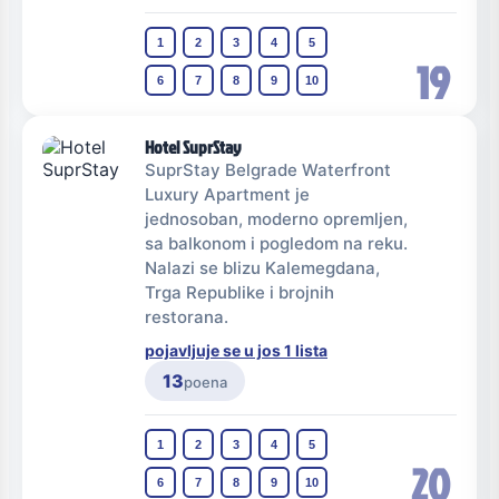
1
2
3
4
5
19
6
7
8
9
10
Hotel SuprStay
SuprStay Belgrade Waterfront
Luxury Apartment je
jednosoban, moderno opremljen,
sa balkonom i pogledom na reku.
Nalazi se blizu Kalemegdana,
Trga Republike i brojnih
restorana.
pojavljuje se u jos 1 lista
13
poena
1
2
3
4
5
20
6
7
8
9
10