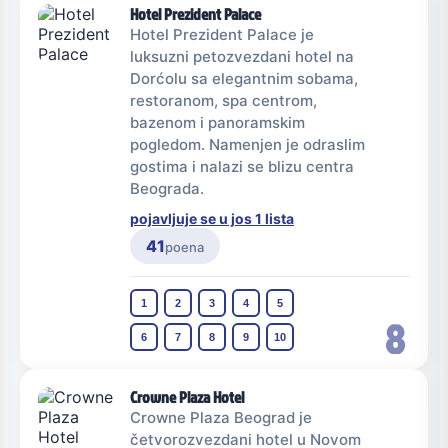
Hotel Prezident Palace
Hotel Prezident Palace je
luksuzni petozvezdani hotel na
Dorćolu sa elegantnim sobama,
restoranom, spa centrom,
bazenom i panoramskim
pogledom. Namenjen je odraslim
gostima i nalazi se blizu centra
Beograda.
pojavljuje se u jos 1 lista
41
poena
1
2
3
4
5
8
6
7
8
9
10
Crowne Plaza Hotel
Crowne Plaza Beograd je
četvorozvezdani hotel u Novom