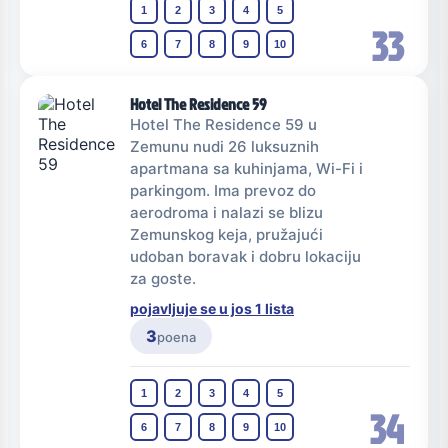
1
2
3
4
5
33
6
7
8
9
10
Hotel The Residence 59
Hotel The Residence 59 u
Zemunu nudi 26 luksuznih
apartmana sa kuhinjama, Wi-Fi i
parkingom. Ima prevoz do
aerodroma i nalazi se blizu
Zemunskog keja, pružajući
udoban boravak i dobru lokaciju
za goste.
pojavljuje se u jos 1 lista
3
poena
1
2
3
4
5
34
6
7
8
9
10