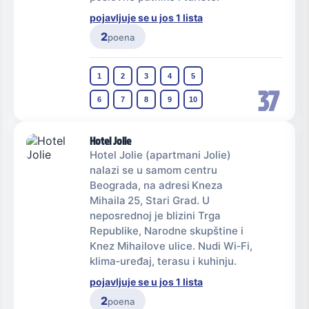
pojavljuje se u jos 1 lista
2
poena
1
2
3
4
5
37
6
7
8
9
10
Hotel Jolie
Hotel Jolie (apartmani Jolie)
nalazi se u samom centru
Beograda, na adresi Kneza
Mihaila 25, Stari Grad. U
neposrednoj je blizini Trga
Republike, Narodne skupštine i
Knez Mihailove ulice. Nudi Wi‑Fi,
klima‑uređaj, terasu i kuhinju.
pojavljuje se u jos 1 lista
2
poena