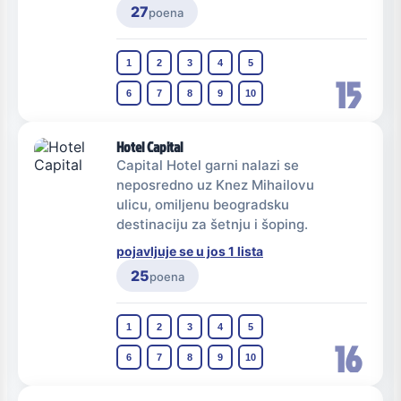
27
poena
1
2
3
4
5
15
6
7
8
9
10
Hotel Capital
Capital Hotel garni nalazi se
neposredno uz Knez Mihailovu
ulicu, omiljenu beogradsku
destinaciju za šetnju i šoping.
pojavljuje se u jos 1 lista
25
poena
1
2
3
4
5
16
6
7
8
9
10