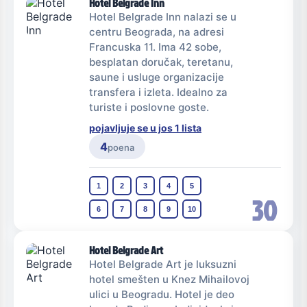
Hotel Belgrade Inn
Hotel Belgrade Inn nalazi se u
centru Beograda, na adresi
Francuska 11. Ima 42 sobe,
besplatan doručak, teretanu,
saune i usluge organizacije
transfera i izleta. Idealno za
turiste i poslovne goste.
pojavljuje se u jos 1 lista
4
poena
1
2
3
4
5
30
6
7
8
9
10
Hotel Belgrade Art
Hotel Belgrade Art je luksuzni
hotel smešten u Knez Mihailovoj
ulici u Beogradu. Hotel je deo