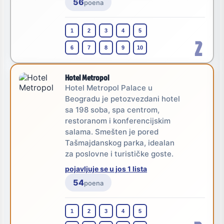
56
poena
1
2
3
4
5
2
6
7
8
9
10
Hotel Metropol
Hotel Metropol Palace u
Beogradu je petozvezdani hotel
sa 198 soba, spa centrom,
restoranom i konferencijskim
salama. Smešten je pored
Tašmajdanskog parka, idealan
za poslovne i turističke goste.
pojavljuje se u jos 1 lista
54
poena
1
2
3
4
5