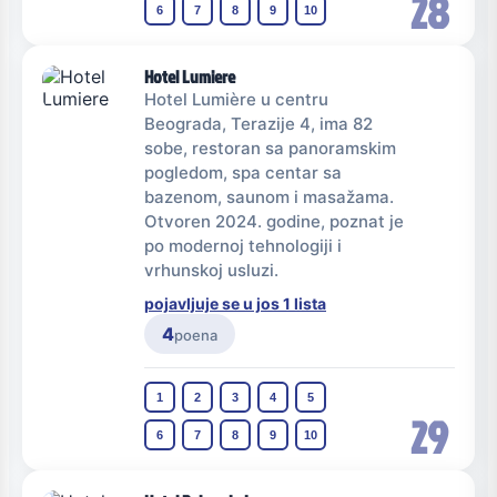
28
6
7
8
9
10
Hotel Lumiere
Hotel Lumière u centru
Beograda, Terazije 4, ima 82
sobe, restoran sa panoramskim
pogledom, spa centar sa
bazenom, saunom i masažama.
Otvoren 2024. godine, poznat je
po modernoj tehnologiji i
vrhunskoj usluzi.
pojavljuje se u jos 1 lista
4
poena
1
2
3
4
5
29
6
7
8
9
10