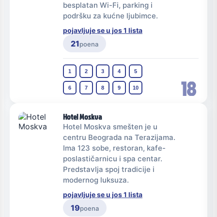
besplatan Wi-Fi, parking i
podršku za kućne ljubimce.
pojavljuje se u jos 1 lista
21
poena
1
2
3
4
5
18
6
7
8
9
10
Hotel Moskva
Hotel Moskva smešten je u
centru Beograda na Terazijama.
Ima 123 sobe, restoran, kafe-
poslastičarnicu i spa centar.
Predstavlja spoj tradicije i
modernog luksuza.
pojavljuje se u jos 1 lista
19
poena