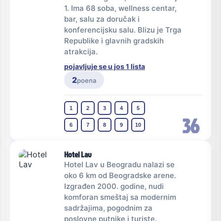
1. Ima 68 soba, wellness centar,
bar, salu za doručak i
konferencijsku salu. Blizu je Trga
Republike i glavnih gradskih
atrakcija.
pojavljuje se u jos 1 lista
2
poena
1
2
3
4
5
36
6
7
8
9
10
Hotel Lav
Hotel Lav u Beogradu nalazi se
oko 6 km od Beogradske arene.
Izgrađen 2000. godine, nudi
komforan smeštaj sa modernim
sadržajima, pogodnim za
poslovne putnike i turiste.