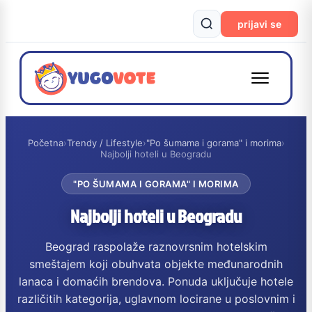
prijavi se
Početna
›
Trendy / Lifestyle
›
"Po šumama i gorama" i morima
›
Najbolji hoteli u Beogradu
"PO ŠUMAMA I GORAMA" I MORIMA
Najbolji hoteli u Beogradu
Beograd raspolaže raznovrsnim hotelskim
smeštajem koji obuhvata objekte međunarodnih
lanaca i domaćih brendova. Ponuda uključuje hotele
različitih kategorija, uglavnom locirane u poslovnim i