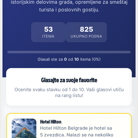
istorijskim delovima grada, opremljene za smeštaj
turista i poslovnih gostiju.
53
825
ITEMA
UKUPNO POENA
Glasali ste za
0
od
10
itema (0%)
Glasajte za svoje favorite
Ocenite svaku stavku od 1 do 10. Vaši glasovi utiču
na rang listu!
Hotel Hilton
Hotel Hilton Belgrade je hotel sa
5 zvezdica. Nalazi se na nekoliko