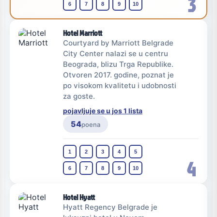
3
6
7
8
9
10
Hotel Marriott
Courtyard by Marriott Belgrade
City Center nalazi se u centru
Beograda, blizu Trga Republike.
Otvoren 2017. godine, poznat je
po visokom kvalitetu i udobnosti
za goste.
pojavljuje se u jos 1 lista
54
poena
1
2
3
4
5
4
6
7
8
9
10
Hotel Hyatt
Hyatt Regency Belgrade je