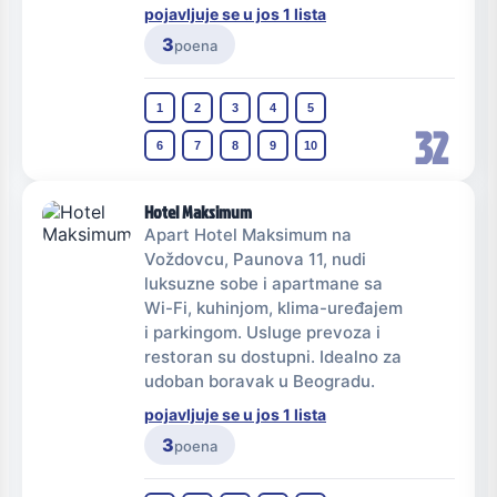
pojavljuje se u jos 1 lista
3
poena
1
2
3
4
5
32
6
7
8
9
10
Hotel Maksimum
Apart Hotel Maksimum na
Voždovcu, Paunova 11, nudi
luksuzne sobe i apartmane sa
Wi-Fi, kuhinjom, klima-uređajem
i parkingom. Usluge prevoza i
restoran su dostupni. Idealno za
udoban boravak u Beogradu.
pojavljuje se u jos 1 lista
3
poena