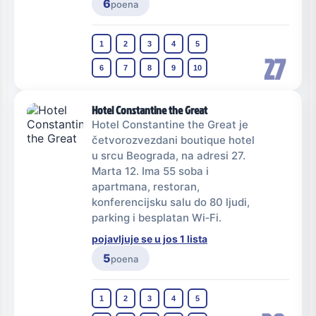
6
poena
1
2
3
4
5
27
6
7
8
9
10
Hotel Constantine the Great
Hotel Constantine the Great je
četvorozvezdani boutique hotel
u srcu Beograda, na adresi 27.
Marta 12. Ima 55 soba i
apartmana, restoran,
konferencijsku salu do 80 ljudi,
parking i besplatan Wi‑Fi.
pojavljuje se u jos 1 lista
5
poena
1
2
3
4
5