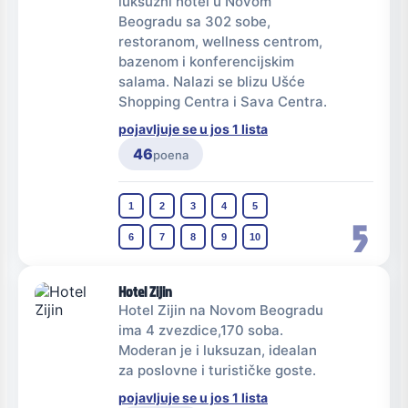
luksuzni hotel u Novom
Beogradu sa 302 sobe,
restoranom, wellness centrom,
bazenom i konferencijskim
salama. Nalazi se blizu Ušće
Shopping Centra i Sava Centra.
pojavljuje se u jos 1 lista
46
poena
1
2
3
4
5
5
6
7
8
9
10
Hotel Zijin
Hotel Zijin na Novom Beogradu
ima 4 zvezdice,170 soba.
Moderan je i luksuzan, idealan
za poslovne i turističke goste.
pojavljuje se u jos 1 lista