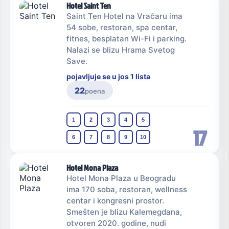
Hotel Saint Ten
Saint Ten Hotel na Vračaru ima
54 sobe, restoran, spa centar,
fitnes, besplatan Wi-Fi i parking.
Nalazi se blizu Hrama Svetog
Save.
pojavljuje se u jos 1 lista
22
poena
1
2
3
4
5
17
6
7
8
9
10
Hotel Mona Plaza
Hotel Mona Plaza u Beogradu
ima 170 soba, restoran, wellness
centar i kongresni prostor.
Smešten je blizu Kalemegdana,
otvoren 2020. godine, nudi