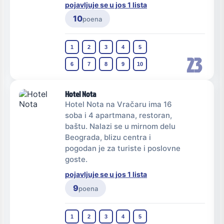
pojavljuje se u jos 1 lista
10
poena
1
2
3
4
5
23
6
7
8
9
10
Hotel Nota
Hotel Nota na Vračaru ima 16
soba i 4 apartmana, restoran,
baštu. Nalazi se u mirnom delu
Beograda, blizu centra i
pogodan je za turiste i poslovne
goste.
pojavljuje se u jos 1 lista
9
poena
1
2
3
4
5