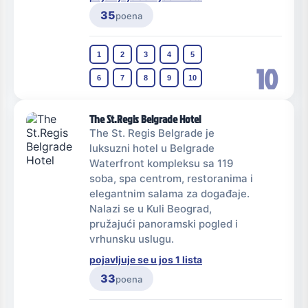
35
poena
1
2
3
4
5
10
6
7
8
9
10
The St.Regis Belgrade Hotel
The St. Regis Belgrade je
luksuzni hotel u Belgrade
Waterfront kompleksu sa 119
soba, spa centrom, restoranima i
elegantnim salama za događaje.
Nalazi se u Kuli Beograd,
pružajući panoramski pogled i
vrhunsku uslugu.
pojavljuje se u jos 1 lista
33
poena