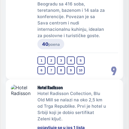
Beogradu sa 416 soba,
teretanom, bazenom i 14 sala za
konferencije. Povezan je sa
Sava centrom i nudi
internacionalnu kuhinju, idealan
za poslovne i turističke goste.
40
poena
1
2
3
4
5
9
6
7
8
9
10
Hotel Radisson
Hotel Radisson Collection, Blu
Old Mill se nalazi na oko 2,5 km
od Trga Republike. Prvi je hotel u
Srbiji koji je dobio sertifikat
Zeleni ključ.
pojavljuje se u jos 1 lista