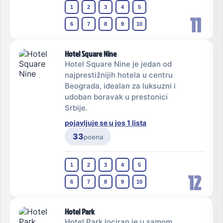
1
2
3
4
5
11
6
7
8
9
10
Hotel Square Nine
Hotel Square Nine je jedan od
najprestižnijih hotela u centru
Beograda, idealan za luksuzni i
udoban boravak u prestonici
Srbije.
pojavljuje se u jos 1 lista
33
poena
1
2
3
4
5
12
6
7
8
9
10
Hotel Park
Hotel Park lociran je u samom