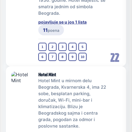
1936. godine. Hotel Majestic se
smatra jednim od simbola
Beograda.
pojavljuje se u jos 1 lista
11
poena
1
2
3
4
5
22
6
7
8
9
10
Hotel Mint
Hotel Mint u mirnom delu
Beograda, Kvarnerska 4, ima 22
sobe, besplatan parking,
doručak, Wi-Fi, mini-bar i
klimatizaciju. Blizu je
Beogradskog sajma i centra
grada, pogodan za odmor i
poslovne sastanke.