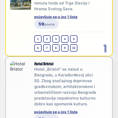
minuta hoda od Trga Slavija i
Hrama Svetog Save.
pojavljuje se u jos 1 lista
59
poena
1
2
3
4
5
1
6
7
8
9
10
Hotel Bristol
Hotel „Bristol“ se nalazi u
Beogradu, u Karađorđevoj ulici
50. Zbog značajnog doprinosa
građevinskom, arhitektonskom i
urbanističkom razvoju Beograda
predstavlja nepokretno kulturno
dobro kao spomenik kulture.
pojavljuje se u jos 1 lista