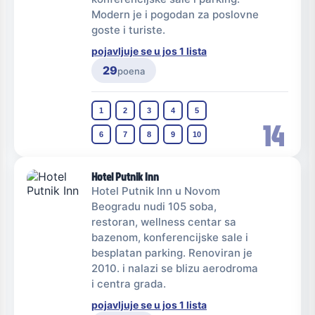
Modern je i pogodan za poslovne
goste i turiste.
pojavljuje se u jos 1 lista
29
poena
1
2
3
4
5
14
6
7
8
9
10
Hotel Putnik Inn
Hotel Putnik Inn u Novom
Beogradu nudi 105 soba,
restoran, wellness centar sa
bazenom, konferencijske sale i
besplatan parking. Renoviran je
2010. i nalazi se blizu aerodroma
i centra grada.
pojavljuje se u jos 1 lista