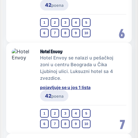
42
poena
1
2
3
4
5
6
6
7
8
9
10
Hotel Envoy
Hotel Envoy se nalazi u pešačkoj
zoni u centru Beograda u Čika
Ljubinoj ulici. Luksuzni hotel sa 4
zvezdice.
pojavljuje se u jos 1 lista
42
poena
1
2
3
4
5
7
6
7
8
9
10