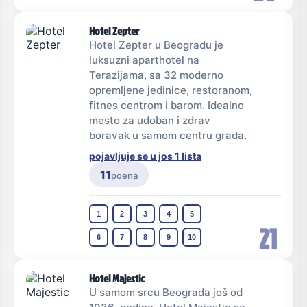
Hotel Zepter
Hotel Zepter u Beogradu je
luksuzni aparthotel na
Terazijama, sa 32 moderno
opremljene jedinice, restoranom,
fitnes centrom i barom. Idealno
mesto za udoban i zdrav
boravak u samom centru grada.
pojavljuje se u jos 1 lista
11
poena
1
2
3
4
5
21
6
7
8
9
10
Hotel Majestic
U samom srcu Beograda još od