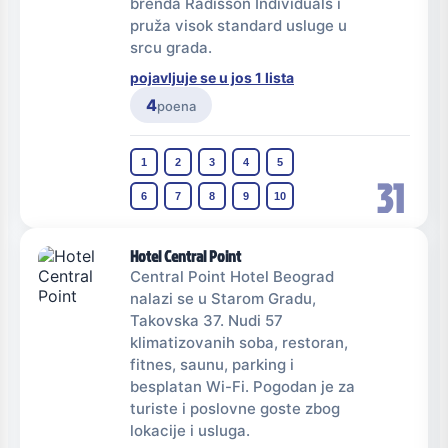
brenda Radisson Individuals i
pruža visok standard usluge u
srcu grada.
pojavljuje se u jos 1 lista
4
poena
1
2
3
4
5
31
6
7
8
9
10
Hotel Central Point
Central Point Hotel Beograd
nalazi se u Starom Gradu,
Takovska 37. Nudi 57
klimatizovanih soba, restoran,
fitnes, saunu, parking i
besplatan Wi-Fi. Pogodan je za
turiste i poslovne goste zbog
lokacije i usluga.