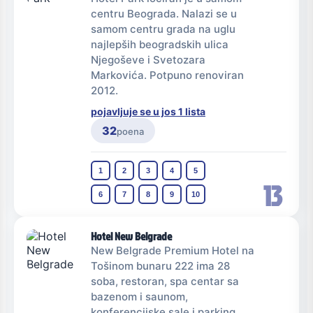
centru Beograda. Nalazi se u
samom centru grada na uglu
najlepših beogradskih ulica
Njegoševe i Svetozara
Markovića. Potpuno renoviran
2012.
pojavljuje se u jos 1 lista
32
poena
1
2
3
4
5
13
6
7
8
9
10
Hotel New Belgrade
New Belgrade Premium Hotel na
Tošinom bunaru 222 ima 28
soba, restoran, spa centar sa
bazenom i saunom,
konferencijske sale i parking.