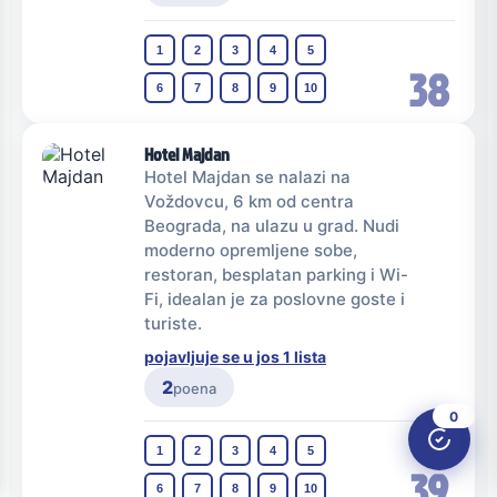
1
2
3
4
5
38
6
7
8
9
10
Hotel Majdan
Hotel Majdan se nalazi na
Voždovcu, 6 km od centra
Beograda, na ulazu u grad. Nudi
moderno opremljene sobe,
restoran, besplatan parking i Wi-
Fi, idealan je za poslovne goste i
turiste.
pojavljuje se u jos 1 lista
2
poena
0
1
2
3
4
5
39
6
7
8
9
10