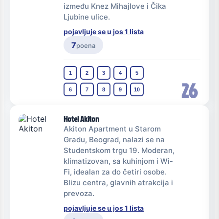
između Knez Mihajlove i Čika
Ljubine ulice.
pojavljuje se u jos 1 lista
7
poena
1
2
3
4
5
26
6
7
8
9
10
Hotel Akiton
Akiton Apartment u Starom
Gradu, Beograd, nalazi se na
Studentskom trgu 19. Moderan,
klimatizovan, sa kuhinjom i Wi-
Fi, idealan za do četiri osobe.
Blizu centra, glavnih atrakcija i
prevoza.
pojavljuje se u jos 1 lista