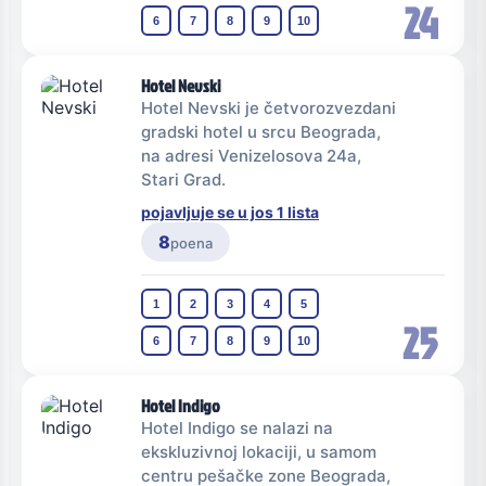
24
6
7
8
9
10
Hotel Nevski
Hotel Nevski je četvorozvezdani
gradski hotel u srcu Beograda,
na adresi Venizelosova 24a,
Stari Grad.
pojavljuje se u jos 1 lista
8
poena
1
2
3
4
5
25
6
7
8
9
10
Hotel Indigo
Hotel Indigo se nalazi na
ekskluzivnoj lokaciji, u samom
centru pešačke zone Beograda,