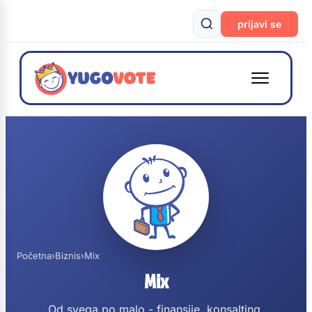
prijavi se
Početna
›
Biznis
›
Mix
Mix
Od svega po malo - finansije, konsalting,