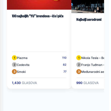
100 najboljih “YU” brendova – iće i piće
Najbolji aerodromi
Plazma
Nikola Tesla – Beogr
1
110
1
Cedevita
Franjo Tuđman – Zag
2
82
2
Smoki
3
77
3
1,430
GLASOVA
990
GLASOVA