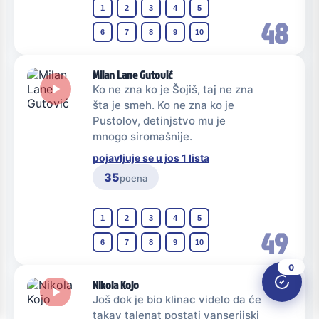
1
2
3
4
5
48
6
7
8
9
10
Milan Lane Gutović
Ko ne zna ko je Šojiš, taj ne zna
šta je smeh. Ko ne zna ko je
Pustolov, detinjstvo mu je
mnogo siromašnije.
pojavljuje se u jos 1 lista
35
poena
1
2
3
4
5
49
6
7
8
9
10
0
Nikola Kojo
Još dok je bio klinac videlo da će
takav talenat postati vanserijski