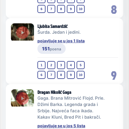
8
6
7
8
9
10
Ljubiša Samardžić
Šurda. Jedan i jedini.
pojavljuje se u jos 1 lista
151
poena
1
2
3
4
5
9
6
7
8
9
10
Dragan Nikolić Gaga
Gaga. Brana Mitrović Flojd. Prle.
Džimi Barka. Legenda grada i
Srbije. Najveća faca ikada.
Kakav Kluni, Bred Pit i bakrači.
pojavljuje se u jos 5 lista