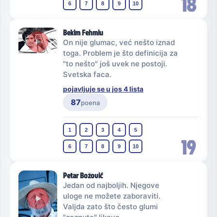
18
6
7
8
9
10
Bekim Fehmiu
On nije glumac, već nešto iznad
toga. Problem je što definicija za
"to nešto" još uvek ne postoji.
Svetska faca.
pojavljuje se u jos 4 lista
87
poena
1
2
3
4
5
19
6
7
8
9
10
Petar Božović
Jedan od najboljih. Njegove
uloge ne možete zaboraviti.
Valjda zato što često glumi