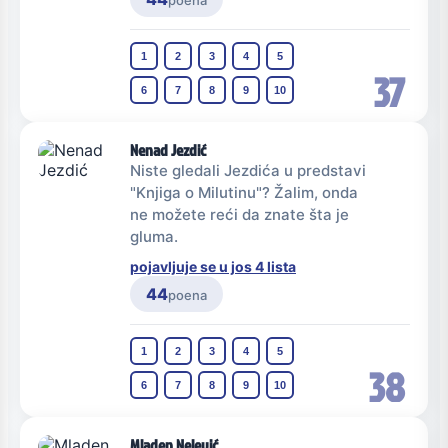
poena
1
2
3
4
5
37
6
7
8
9
10
Nenad Jezdić
Niste gledali Jezdića u predstavi
"Knjiga o Milutinu"? Žalim, onda
ne možete reći da znate šta je
gluma.
pojavljuje se u jos 4 lista
44
poena
1
2
3
4
5
38
6
7
8
9
10
Mladen Nelević