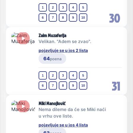
1
2
3
4
5
30
6
7
8
9
10
Zaim Muzaferija
Velikan. "Adem se zvao".
pojavljuje se u jos 2 lista
64
poena
1
2
3
4
5
31
6
7
8
9
10
Miki Manojlović
Nema dileme da će se Miki naći
u vrhu ove liste.
pojavljuje se u jos 4 lista