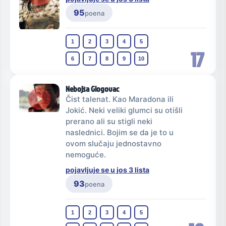
95
poena
1
2
3
4
5
17
6
7
8
9
10
Nebojša Glogovac
Čist talenat. Kao Maradona ili
Jokić. Neki veliki glumci su otišli
prerano ali su stigli neki
naslednici. Bojim se da je to u
ovom slučaju jednostavno
nemoguće.
pojavljuje se u jos 3 lista
93
poena
1
2
3
4
5