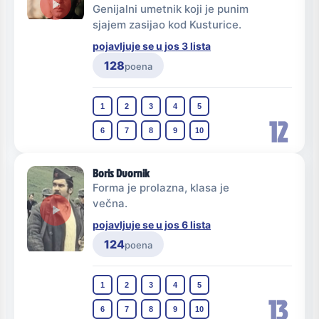
Genijalni umetnik koji je punim
sjajem zasijao kod Kusturice.
pojavljuje se u jos 3 lista
128
poena
1
2
3
4
5
12
6
7
8
9
10
Boris Dvornik
Forma je prolazna, klasa je
večna.
pojavljuje se u jos 6 lista
124
poena
1
2
3
4
5
13
6
7
8
9
10