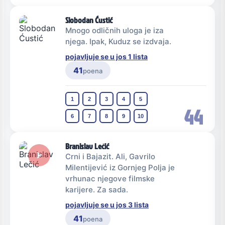
Slobodan Ćustić
Mnogo odličnih uloga je iza
njega. Ipak, Kuduz se izdvaja.
pojavljuje se u jos 1 lista
41
poena
1
2
3
4
5
44
6
7
8
9
10
Branislav Lečić
Crni i Bajazit. Ali, Gavrilo
Milentijević iz Gornjeg Polja je
vrhunac njegove filmske
karijere. Za sada.
pojavljuje se u jos 3 lista
41
poena