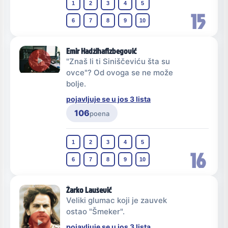
1
2
3
4
5
15
6
7
8
9
10
Emir Hadžihafizbegović
"Znaš li ti Siniščeviću šta su
ovce"? Od ovoga se ne može
bolje.
pojavljuje se u jos 3 lista
106
poena
1
2
3
4
5
16
6
7
8
9
10
Žarko Laušević
Veliki glumac koji je zauvek
ostao "Šmeker".
pojavljuje se u jos 3 lista