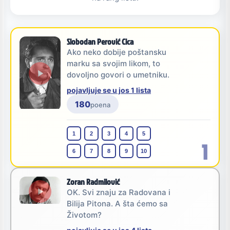
Slobodan Perović Cica
Ako neko dobije poštansku
marku sa svojim likom, to
dovoljno govori o umetniku.
pojavljuje se u jos 1 lista
180
poena
1
2
3
4
5
1
6
7
8
9
10
Zoran Radmilović
OK. Svi znaju za Radovana i
Bilija Pitona. A šta ćemo sa
Životom?