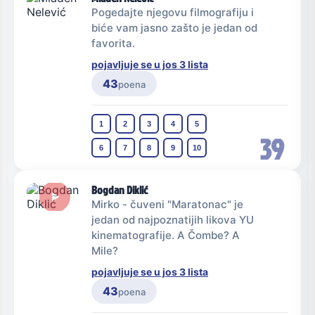
Pogedajte njegovu filmografiju i
biće vam jasno zašto je jedan od
favorita.
pojavljuje se u jos 3 lista
43
poena
1
2
3
4
5
39
6
7
8
9
10
Bogdan Diklić
Mirko - čuveni "Maratonac" je
jedan od najpoznatijih likova YU
kinematografije. A Čombe? A
Mile?
pojavljuje se u jos 3 lista
43
poena