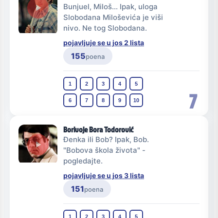
Bunjuel, Miloš... Ipak, uloga
Slobodana Miloševića je viši
nivo. Ne tog Slobodana.
pojavljuje se u jos 2 lista
155
poena
1
2
3
4
5
7
6
7
8
9
10
Borivoje Bora Todorović
Đenka ili Bob? Ipak, Bob.
"Bobova škola života" -
pogledajte.
pojavljuje se u jos 3 lista
151
poena
1
2
3
4
5