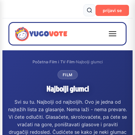
prijavi se
Početna
›
Film i TV
›
Film
›
Najbolji glumci
FILM
Najbolji glumci
Svi su tu. Najbolji od najboljih. Ovo je jedna od
najtežih lista za glasanje. Nema laži - nema prevare.
Vi ćete odlučiti. Glasaćete, skrolovaćete, pa ćete se
vraćati na gore, poništavati glasove i praviti
drugačiji redosled. Čudićete se kako je neki glumac