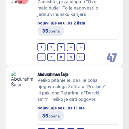
Zamislite, prva uloga u "Ovo
malo duše". To je nagovestilo
jednu vrhunsku karijeru.
pojavljuje se u jos 2 lista
35
poena
1
2
3
4
5
47
6
7
8
9
10
Abdurahman Šalja
Veliko pitanje je, da li je bolja
njegova uloga Zefira u "Pre kiše"
ili pak, ona Tatarina iz "Derviš i
smrt". Teško je dati odgovor.
pojavljuje se u jos 1 lista
35
poena