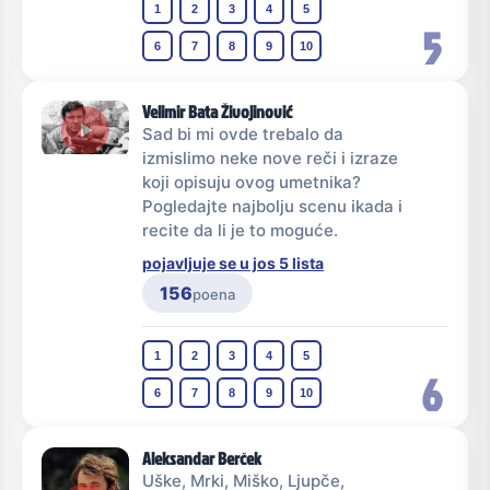
1
2
3
4
5
5
6
7
8
9
10
Velimir Bata Živojinović
Sad bi mi ovde trebalo da
izmislimo neke nove reči i izraze
koji opisuju ovog umetnika?
Pogledajte najbolju scenu ikada i
recite da li je to moguće.
pojavljuje se u jos 5 lista
156
poena
1
2
3
4
5
6
6
7
8
9
10
Aleksandar Berček
Uške, Mrki, Miško, Ljupče,