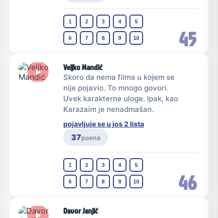
1
2
3
4
5
45
6
7
8
9
10
Veljko Mandić
Skoro da nema filma u kojem se
nije pojavio. To mnogo govori.
Uvek karakterne uloge. Ipak, kao
Karazaim je nenadmašan.
pojavljuje se u jos 2 lista
37
poena
1
2
3
4
5
46
6
7
8
9
10
Davor Janjić