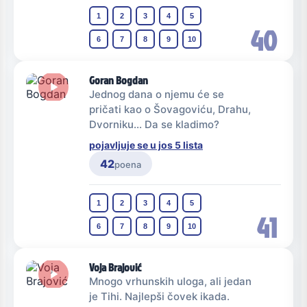
1
2
3
4
5
40
6
7
8
9
10
Goran Bogdan
Jednog dana o njemu će se
pričati kao o Šovagoviću, Drahu,
Dvorniku... Da se kladimo?
pojavljuje se u jos 5 lista
42
poena
1
2
3
4
5
41
6
7
8
9
10
Voja Brajović
Mnogo vrhunskih uloga, ali jedan
je Tihi. Najlepši čovek ikada.