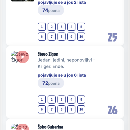
pojavljuje se u jos 2 lista
74
poena
1
2
3
4
5
25
6
7
8
9
10
Stevo Žigon
Jedan, jedini, neponovljivi -
Kriger. Ende.
pojavljuje se u jos 6 lista
72
poena
1
2
3
4
5
26
6
7
8
9
10
Špiro Guberina