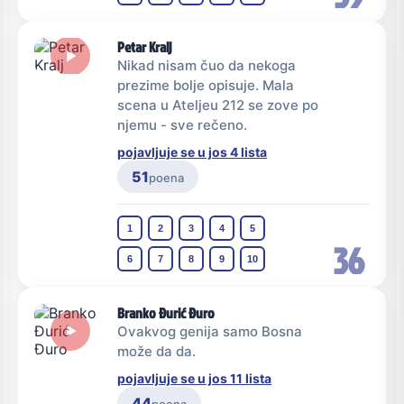
Petar Kralj
Nikad nisam čuo da nekoga
prezime bolje opisuje. Mala
scena u Ateljeu 212 se zove po
njemu - sve rečeno.
pojavljuje se u jos 4 lista
51
poena
1
2
3
4
5
36
6
7
8
9
10
Branko Đurić Đuro
Ovakvog genija samo Bosna
može da da.
pojavljuje se u jos 11 lista
44