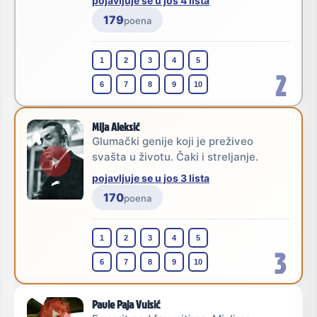
pojavljuje se u jos 4 lista
179
poena
1
2
3
4
5
2
6
7
8
9
10
Mija Aleksić
Glumački genije koji je preživeo
svašta u životu. Čaki i streljanje.
pojavljuje se u jos 3 lista
170
poena
1
2
3
4
5
3
6
7
8
9
10
Pavle Paja Vuisić