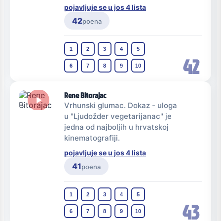
pojavljuje se u jos 4 lista
42
poena
1
2
3
4
5
42
6
7
8
9
10
Rene Bitorajac
Vrhunski glumac. Dokaz - uloga
u "Ljudožder vegetarijanac" je
jedna od najboljih u hrvatskoj
kinematografiji.
pojavljuje se u jos 4 lista
41
poena
1
2
3
4
5
43
6
7
8
9
10