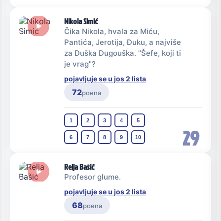
Nikola Simić
Čika Nikola, hvala za Miću,
Pantića, Jerotija, Đuku, a najviše
za Duška Dugouška. "Šefe, koji ti
je vrag"?
pojavljuje se u jos 2 lista
72
poena
1
2
3
4
5
29
6
7
8
9
10
Relja Bašić
Profesor glume.
pojavljuje se u jos 2 lista
68
poena