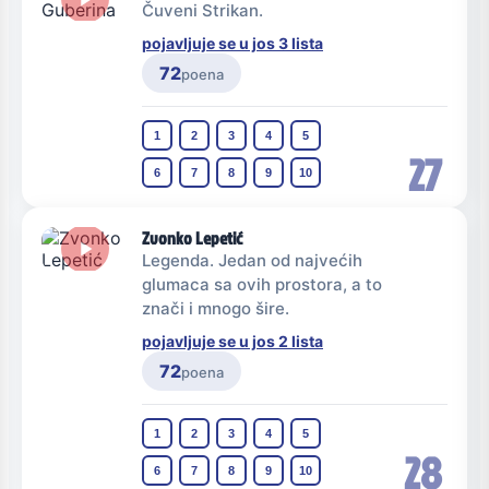
Čuveni Strikan.
pojavljuje se u jos 3 lista
72
poena
1
2
3
4
5
27
6
7
8
9
10
Zvonko Lepetić
Legenda. Jedan od najvećih
glumaca sa ovih prostora, a to
znači i mnogo šire.
pojavljuje se u jos 2 lista
72
poena
1
2
3
4
5
28
6
7
8
9
10