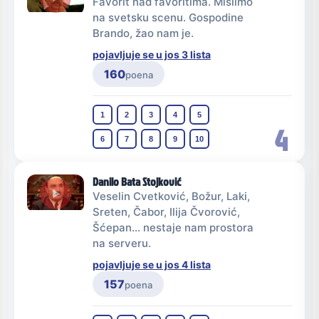
Favorit nad favoritima. Mislimo
na svetsku scenu. Gospodine
Brando, žao nam je.
pojavljuje se u jos 3 lista
160
poena
1
2
3
4
5
4
6
7
8
9
10
Danilo Bata Stojković
Veselin Cvetković, Božur, Laki,
Sreten, Čabor, Ilija Čvorović,
Šćepan... nestaje nam prostora
na serveru.
pojavljuje se u jos 4 lista
157
poena