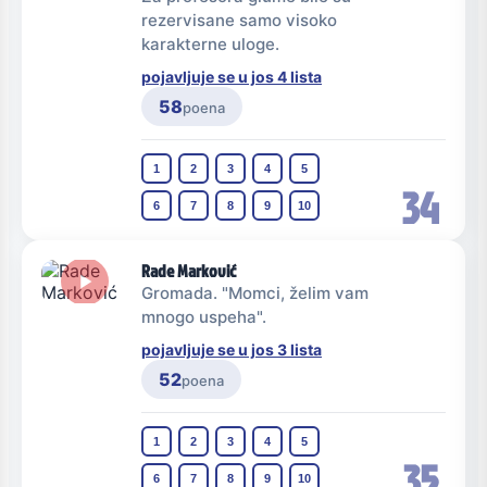
rezervisane samo visoko
karakterne uloge.
pojavljuje se u jos 4 lista
58
poena
1
2
3
4
5
34
6
7
8
9
10
Rade Marković
Gromada. "Momci, želim vam
mnogo uspeha".
pojavljuje se u jos 3 lista
52
poena
1
2
3
4
5
35
6
7
8
9
10