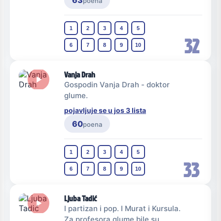
63
poena
1
2
3
4
5
32
6
7
8
9
10
Vanja Drah
Gospodin Vanja Drah - doktor
glume.
pojavljuje se u jos 3 lista
60
poena
1
2
3
4
5
33
6
7
8
9
10
Ljuba Tadić
I partizan i pop. I Murat i Kursula.
Za profesora glume bile su