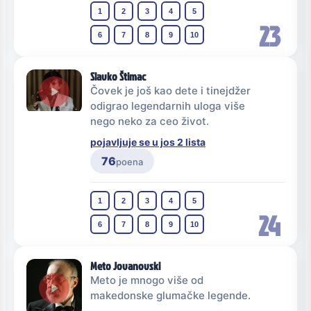
1
2
3
4
5
23
6
7
8
9
10
Slavko Štimac
Čovek je još kao dete i tinejdžer
odigrao legendarnih uloga više
nego neko za ceo život.
pojavljuje se u jos 2 lista
76
poena
1
2
3
4
5
24
6
7
8
9
10
Meto Jovanovski
Meto je mnogo više od
makedonske glumačke legende.