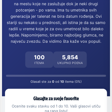
na mestu koje ne zaslužuje dok je neki drugi
potcenjen - po vama. Ima tu umetnika svih
generacija jer talenat ne bira datum rođenja. Ovi
stariji su nekako u prednosti, ali istina je da su samo
radili u vreme koje je za ovu umetnost bilo daleko
lepše. Napominjemo, biramo najboljeg glumca, ne
najveću zvezdu. Da vidimo šta kaže vox populi.
100
5,854
ITEMA
UKUPNO POENA
Glasali ste za
0
od
10
itema (0%)
Glasajte za svoje favorite
Ocenite svaku stavku od 1 do 10. Vaši glasovi utiču
na rang listu!