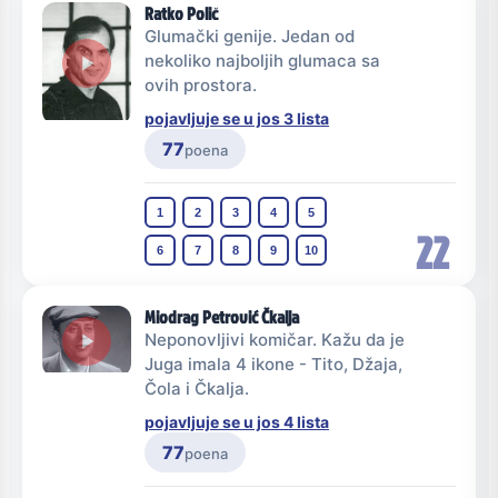
Ratko Polič
Glumački genije. Jedan od
nekoliko najboljih glumaca sa
ovih prostora.
pojavljuje se u jos 3 lista
77
poena
1
2
3
4
5
22
6
7
8
9
10
Miodrag Petrović Čkalja
Neponovljivi komičar. Kažu da je
Juga imala 4 ikone - Tito, Džaja,
Čola i Čkalja.
pojavljuje se u jos 4 lista
77
poena