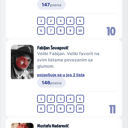
147
poena
1
2
3
4
5
10
6
7
8
9
10
Fabijan Šovagović
Veliki Fabijan. Veliki favorit na
svim listama povezanim sa
glumom.
pojavljuje se u jos 2 lista
146
poena
1
2
3
4
5
11
6
7
8
9
10
Mustafa Nadarević