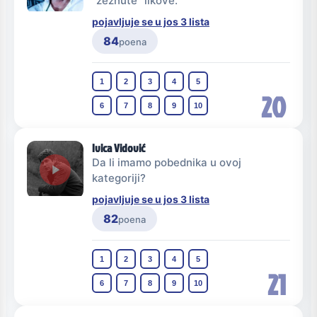
"zeznute" likove.
pojavljuje se u jos 3 lista
84
poena
1
2
3
4
5
20
6
7
8
9
10
Ivica Vidović
Da li imamo pobednika u ovoj
kategoriji?
pojavljuje se u jos 3 lista
82
poena
1
2
3
4
5
21
6
7
8
9
10