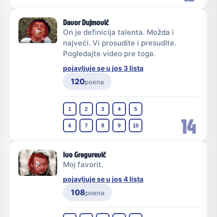
Davor Dujmović
On je definicija talenta. Možda i
najveći. Vi prosudite i presudite.
Pogledajte video pre toga.
pojavljuje se u jos 3 lista
120
poena
1
2
3
4
5
14
6
7
8
9
10
Ivo Gregurević
Moj favorit.
pojavljuje se u jos 4 lista
108
poena