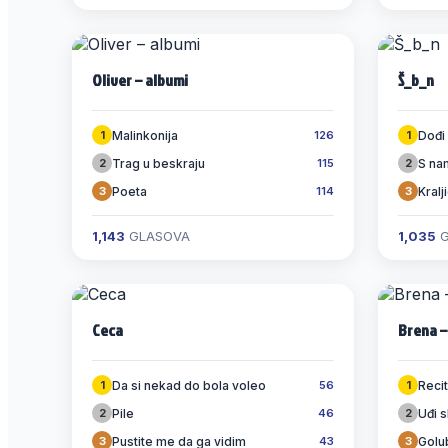
Oliver – albumi
Š_b_n
Malinkonija
Dođi
1
126
1
Trag u beskraju
S na
2
115
2
Poeta
Kral
3
114
3
1,143
GLASOVA
1,035
G
Ceca
Brena 
Da si nekad do bola voleo
Reci
1
56
1
Pile
Uđi 
2
46
2
Pustite me da ga vidim
Golu
3
43
3