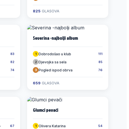
825
GLASOVA
Severina -najbolji album
Dobrodošao u klub
83
1
111
Djevojka sa sela
82
2
85
Pogled ispod obrva
74
3
76
659
GLASOVA
Glumci pevači
o
Olivera Katarina
67
1
54