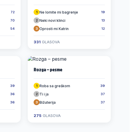
Ne lomite mi bagrenje
72
1
19
Neki novi klinci
70
2
13
Oprosti mi Katrin
54
3
12
331
GLASOVA
Rozga – pesme
Roba sa greškom
39
1
39
Ti i ja
36
2
37
Bižuterija
36
3
37
275
GLASOVA