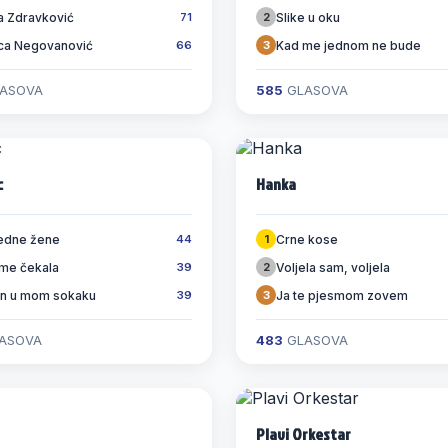
 Zdravković
Slike u oku
71
2
ca Negovanović
Kad me jednom ne bude
66
3
ASOVA
585
GLASOVA
c
Hanka
jedne žene
Crne kose
44
1
 me čekala
Voljela sam, voljela
39
2
n u mom sokaku
Ja te pjesmom zovem
39
3
ASOVA
483
GLASOVA
Plavi Orkestar