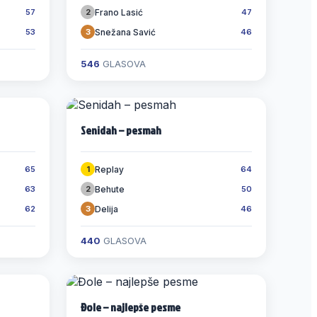
Frano Lasić
57
2
47
Snežana Savić
53
3
46
546
GLASOVA
Senidah – pesmah
Replay
65
1
64
Behute
63
2
50
Delija
62
3
46
440
GLASOVA
Đole – najlepše pesme