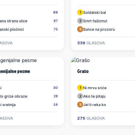
Soldatski bal
99
1
ana strana ulice
Smrt fašizmu!
87
2
ranski pločnici
Sunce na prozoru
75
3
ASOVA
336
GLASOVA
genijalne pesme
Grašo
i
Ni mrvu sriće
30
1
 to grize obraze
Ako te pitaju
28
2
si sretnija
Jel ti reka ko
24
3
ASOVA
275
GLASOVA