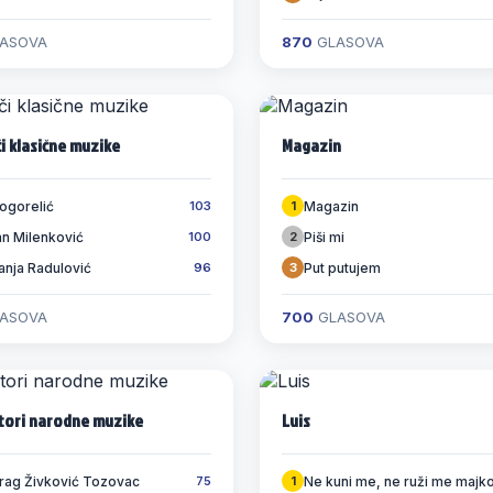
ASOVA
870
GLASOVA
i klasične muzike
Magazin
Pogorelić
Magazin
103
1
an Milenković
Piši mi
100
2
nja Radulović
Put putujem
96
3
ASOVA
700
GLASOVA
tori narodne muzike
Luis
rag Živković Tozovac
Ne kuni me, ne ruži me majk
75
1