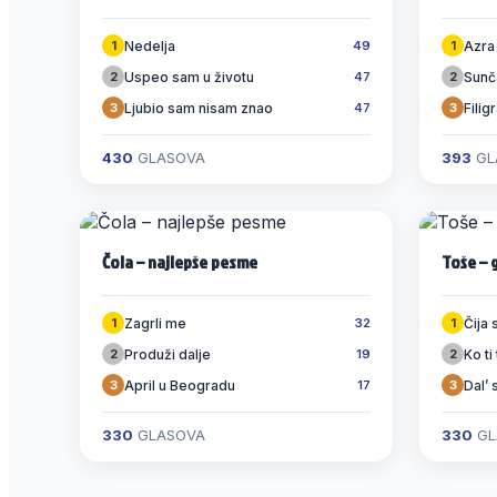
Nedelja
Azra
1
49
1
Uspeo sam u životu
Sunč
2
47
2
Ljubio sam nisam znao
Filig
3
47
3
430
GLASOVA
393
GL
Čola – najlepše pesme
Toše – 
Zagrli me
Čija s
1
32
1
Produži dalje
Ko ti
2
19
2
April u Beogradu
Dal’ 
3
17
3
330
GLASOVA
330
GL