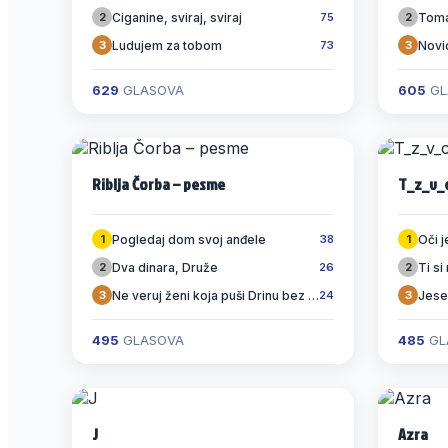
Ciganine, sviraj, sviraj
Toma
2
75
2
Ludujem za tobom
Novi
3
73
3
629
GLASOVA
605
GL
Riblja Čorba – pesme
T_z_v_
Pogledaj dom svoj anđele
Oči 
1
38
1
Dva dinara, Druže
Ti si
2
26
2
Ne veruj ženi koja puši Drinu bez filtera
Jese
3
24
3
495
GLASOVA
485
GL
J
Azra