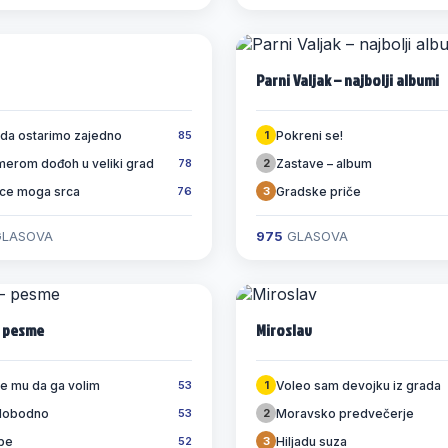
Parni Valjak – najbolji albumi
 da ostarimo zajedno
Pokreni se!
85
1
merom dođoh u veliki grad
Zastave – album
78
2
jice moga srca
Gradske priče
76
3
LASOVA
975
GLASOVA
– pesme
Miroslav
te mu da ga volim
Voleo sam devojku iz grada
53
1
slobodno
Moravsko predvečerje
53
2
be
Hiljadu suza
52
3