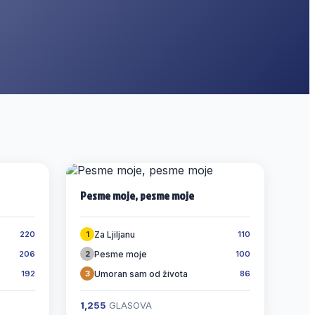
Pesme moje, pesme moje
Za Ljiljanu
220
1
110
Pesme moje
206
2
100
Umoran sam od života
192
3
86
1,255
GLASOVA