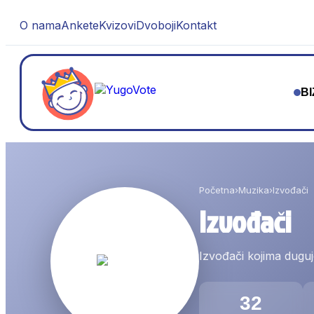
O nama
Ankete
Kvizovi
Dvoboji
Kontakt
BI
Početna
›
Muzika
›
Izvođači
Izvođači
Izvođači kojima duguje
32