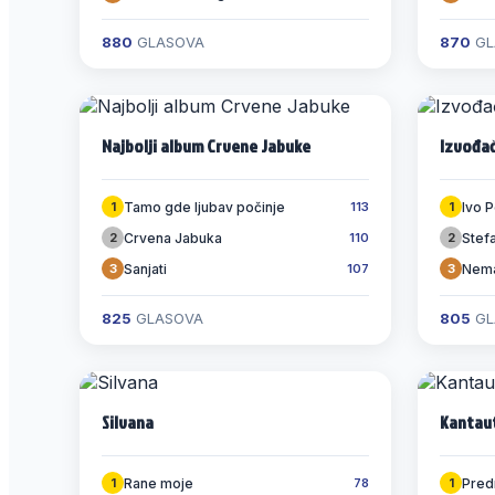
880
GLASOVA
870
GL
Najbolji album Crvene Jabuke
Izvođač
Tamo gde ljubav počinje
Ivo 
1
113
1
Crvena Jabuka
Stef
2
110
2
Sanjati
Nema
3
107
3
825
GLASOVA
805
GL
Silvana
Kantau
Rane moje
Pred
1
78
1