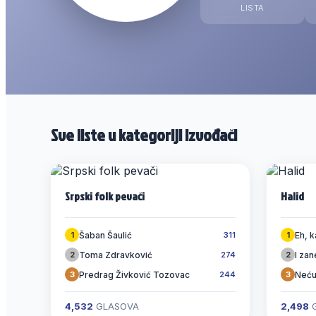
LISTA
Sve liste u kategoriji Izvođači
Srpski folk pevači
Halid
Šaban Šaulić
Eh, k
1
311
1
Toma Zdravković
I za
2
274
2
Predrag Živković Tozovac
Neću
3
244
3
4,532
GLASOVA
2,498
G