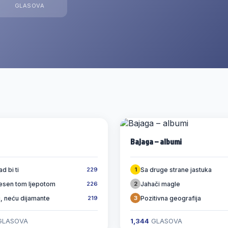
GLASOVA
Bajaga – albumi
ad bi ti
Sa druge strane jastuka
229
1
nesen tom ljepotom
Jahači magle
226
2
, neću dijamante
Pozitivna geografija
219
3
LASOVA
1,344
GLASOVA