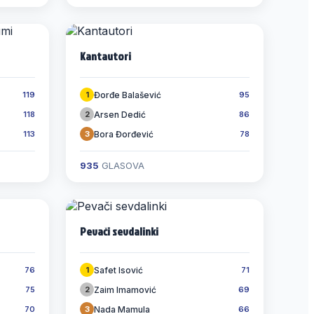
Kantautori
Đorđe Balašević
119
1
95
Arsen Dedić
118
2
86
Bora Đorđević
113
3
78
935
GLASOVA
Pevači sevdalinki
Safet Isović
76
1
71
Zaim Imamović
75
2
69
Nada Mamula
70
3
66