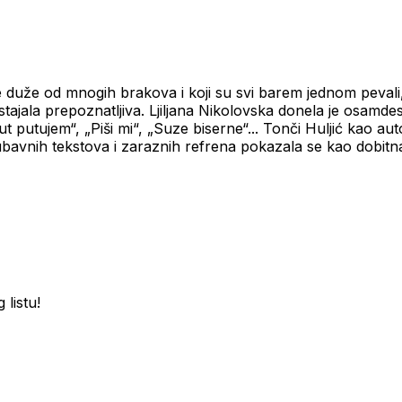
je duže od mnogih brakova i koji su svi barem jednom pevali
ostajala prepoznatljiva. Ljiljana Nikolovska donela je osamd
, „Put putujem“, „Piši mi“, „Suze biserne“... Tonči Huljić kao
ubavnih tekstova i zaraznih refrena pokazala se kao dobi
 listu!