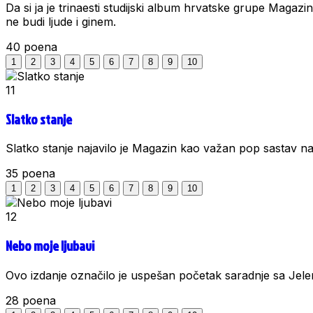
Da si ja je trinaesti studijski album hrvatske grupe Magazi
ne budi ljude i ginem.
40
poena
1
2
3
4
5
6
7
8
9
10
11
Slatko stanje
Slatko stanje najavilo je Magazin kao važan pop sastav na
35
poena
1
2
3
4
5
6
7
8
9
10
12
Nebo moje ljubavi
Ovo izdanje označilo je uspešan početak saradnje sa Jele
28
poena