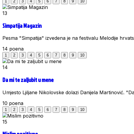
1
2
3
4
5
6
7
8
9
10
13
Simpatija Magazin
Pesma "Simpatija" izvedena je na festivalu Melodije hrvat
14
poena
1
2
3
4
5
6
7
8
9
10
14
Da mi te zaljubit u mene
Umjesto Ljiljane Nikolovske dolazi Danijela Martinović. "Da
10
poena
1
2
3
4
5
6
7
8
9
10
15