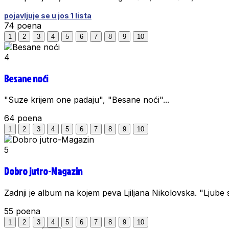
pojavljuje se u jos 1 lista
74
poena
1
2
3
4
5
6
7
8
9
10
4
Besane noći
"Suze krijem one padaju", "Besane noći"...
64
poena
1
2
3
4
5
6
7
8
9
10
5
Dobro jutro-Magazin
Zadnji je album na kojem peva Ljiljana Nikolovska. "Ljube se
55
poena
1
2
3
4
5
6
7
8
9
10