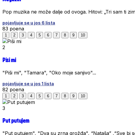
Pop muzika ne može dalje od ovoga. Hitovi: „Tri sam ti zim
pojavljuje se u jos 6 lista
83
poena
1
2
3
4
5
6
7
8
9
10
2
Piši mi
"Piši mi", "Tamara", "Oko moje sanjivo"...
pojavljuje se u jos 1 lista
82
poena
1
2
3
4
5
6
7
8
9
10
3
Put putujem
"Put putujem", "Dva su zrna grožđa", “Nataša” ,“Sve bi sek