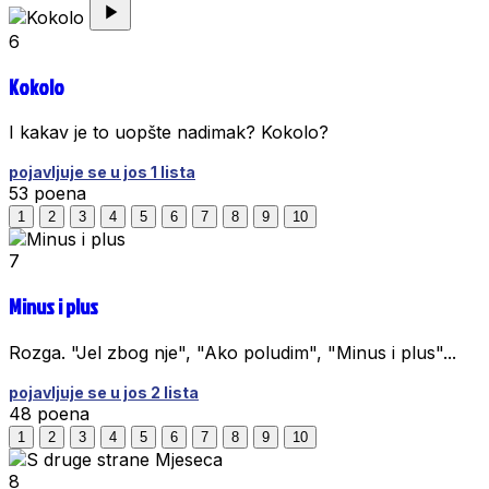
6
Kokolo
I kakav je to uopšte nadimak? Kokolo?
pojavljuje se u jos 1 lista
53
poena
1
2
3
4
5
6
7
8
9
10
7
Minus i plus
Rozga. "Jel zbog nje", "Ako poludim", "Minus i plus"...
pojavljuje se u jos 2 lista
48
poena
1
2
3
4
5
6
7
8
9
10
8