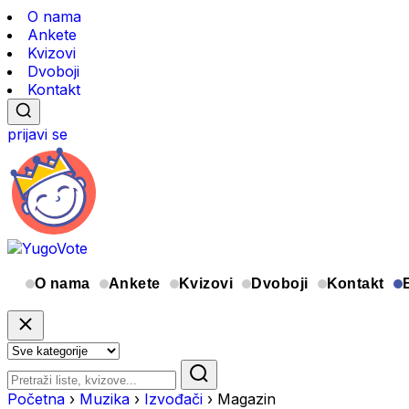
O nama
Ankete
Kvizovi
Dvoboji
Kontakt
prijavi se
O nama
Ankete
Kvizovi
Dvoboji
Kontakt
Početna
›
Muzika
›
Izvođači
›
Magazin