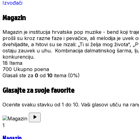
Izvođači
Magazin
Magazin je institucija hrvatske pop muzike - bend koji tra
prošli su kroz razne faze i pevačice, ali melodija je uvek 
dvehiljadite, a hitovi su se nizali: „Ti si želja mog života“
ostaju zauvek u uhu. Kombinacija dalmatinskog šarma, lj
konkurenciju.
18
Itema
700
Ukupno poena
Glasali ste za
0
od
10
itema (0%)
Glasajte za svoje favorite
Ocenite svaku stavku od 1 do 10. Vaši glasovi utiču na rang
1
Magazin