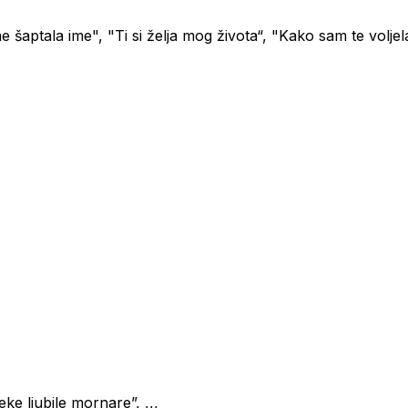
e šaptala ime", "Ti si želja mog života“, "Kako sam te volje
e ljubile mornare”, ,,,