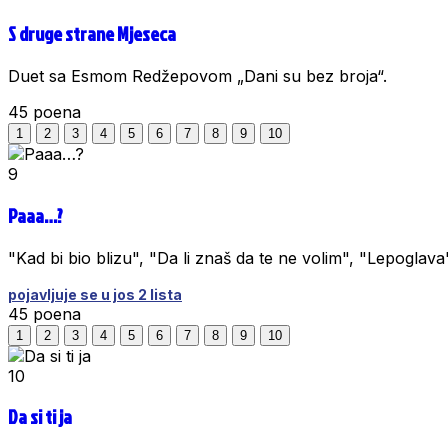
S druge strane Mjeseca
Duet sa Esmom Redžepovom „Dani su bez broja“.
45
poena
1
2
3
4
5
6
7
8
9
10
9
Paaa…?
"Kad bi bio blizu", "Da li znaš da te ne volim", "Lepoglava"
pojavljuje se u jos 2 lista
45
poena
1
2
3
4
5
6
7
8
9
10
10
Da si ti ja