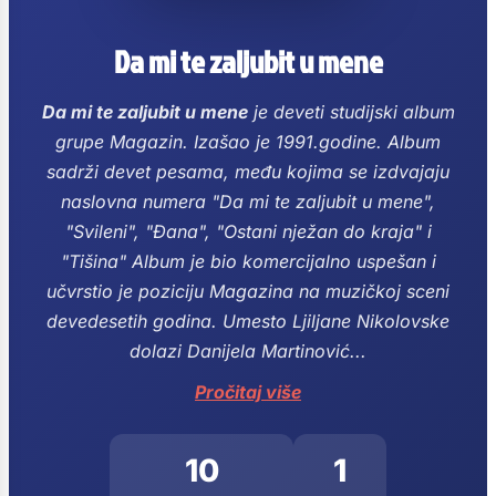
Da mi te zaljubit u mene
Da mi te zaljubit u mene
je deveti studijski album
grupe Magazin. Izašao je 1991.godine.
Album
sadrži devet pesama, među kojima se izdvajaju
naslovna numera "Da mi te zaljubit u mene",
"Svileni", "Đana", "Ostani nježan do kraja" i
"Tišina"
Album je bio komercijalno uspešan i
učvrstio je poziciju Magazina na muzičkoj sceni
devedesetih godina.
Umesto Ljiljane Nikolovske
dolazi Danijela Martinović...
Pročitaj više
10
1