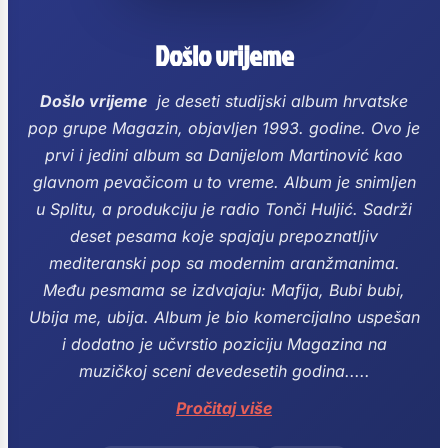
Došlo vrijeme
Došlo vrijeme
je deseti studijski album hrvatske
pop grupe Magazin, objavljen 1993. godine.
Ovo je
prvi i jedini album sa Danijelom Martinović kao
glavnom pevačicom u to vreme.
Album je snimljen
u Splitu, a produkciju je radio Tonči Huljić.
Sadrži
deset pesama koje spajaju prepoznatljiv
mediteranski pop sa modernim aranžmanima.
Među pesmama se izdvajaju: Mafija, Bubi bubi,
Ubija me, ubija.
Album je bio komercijalno uspešan
i dodatno je učvrstio poziciju Magazina na
muzičkoj sceni devedesetih godina.....
Pročitaj više