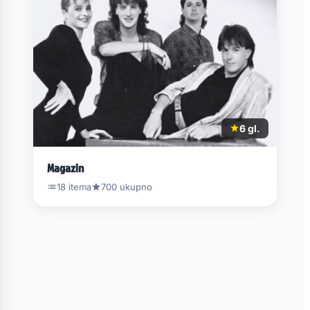
6 gl.
Magazin
18 itema
700 ukupno