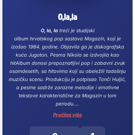
O,la,la
O, la, la
treći je studijski
album hrvatskog pop sastava Magazin, koji je
izašao 1984. godine.
Objavila ga je diskografska
kuća Jugoton.
Pesma Nikola se izdvojila kao
hitAlbum donosi prepoznatljivi pop i zabavni zvuk
osamdesetih, sa hitovima koji su obeležili tadašnju
muzičku scenu.
Produkciju je potpisao Tonči Huljić,
a pesme sadrže zarazne melodije i emotivne
tekstove karakteristične za Magazin u tom
periodu....
Pročitaj više