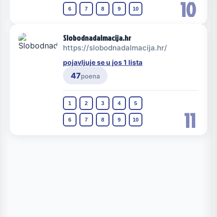
10
6
7
8
9
10
Slobodnadalmacija.hr
https://slobodnadalmacija.hr/
pojavljuje se u jos 1 lista
47
poena
1
2
3
4
5
11
6
7
8
9
10