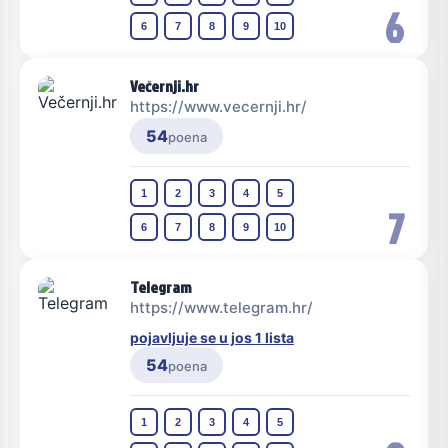
6
6
7
8
9
10
Večernji.hr
https://www.vecernji.hr/
54
poena
1
2
3
4
5
7
6
7
8
9
10
Telegram
https://www.telegram.hr/
pojavljuje se u jos 1 lista
54
poena
1
2
3
4
5