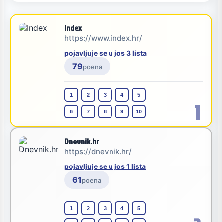
Index
https://www.index.hr/
pojavljuje se u jos 3 lista
79
poena
1
2
3
4
5
1
6
7
8
9
10
Dnevnik.hr
https://dnevnik.hr/
pojavljuje se u jos 1 lista
61
poena
1
2
3
4
5