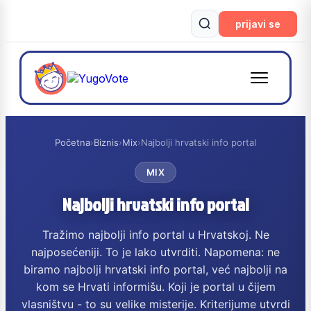
prijavi se
Početna
›
Biznis
›
Mix
›
Najbolji hrvatski info portal
MIX
Najbolji hrvatski info portal
Tražimo najbolji info portal u Hrvatskoj. Ne
najposećeniji. To je lako utvrditi. Napomena: ne
biramo najbolji hrvatski info portal, već najbolji na
kom se Hrvati informišu. Koji je portal u čijem
vlasništvu - to su velike misterije. Kriterijume utvrdi