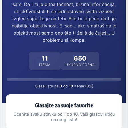
sam. Da li ti je bitna tačnost, brzina informacija,
objektivnost ili ti se jednostavno sviđa vizuelni
izgled sajta, to je na tebi. Bilo bi logično da ti je
najbitija objektivnost. E, sad… ako smatraš da je
objektivnost samo ono što ti želiš da čuješ… U
problemu si Kompa.
11
650
ITEMA
UKUPNO POENA
Glasali ste za
0
od
10
itema (0%)
Glasajte za svoje favorite
Ocenite svaku stavku od 1 do 10. Vaši glasovi utiču
na rang listu!