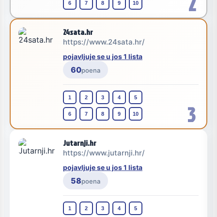
2
6
7
8
9
10
24sata.hr
https://www.24sata.hr/
pojavljuje se u jos 1 lista
60
poena
1
2
3
4
5
3
6
7
8
9
10
Jutarnji.hr
https://www.jutarnji.hr/
pojavljuje se u jos 1 lista
58
poena
1
2
3
4
5