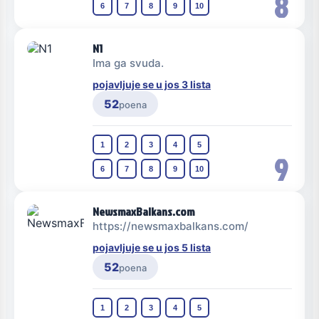
8
6
7
8
9
10
N1
Ima ga svuda.
pojavljuje se u jos 3 lista
52
poena
1
2
3
4
5
9
6
7
8
9
10
NewsmaxBalkans.com
https://newsmaxbalkans.com/
pojavljuje se u jos 5 lista
52
poena
1
2
3
4
5