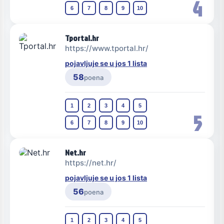
4
6
7
8
9
10
Tportal.hr
https://www.tportal.hr/
pojavljuje se u jos 1 lista
58
poena
1
2
3
4
5
5
6
7
8
9
10
Net.hr
https://net.hr/
pojavljuje se u jos 1 lista
56
poena
1
2
3
4
5