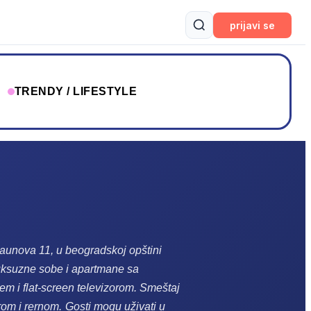
prijavi se
T
TRENDY / LIFESTYLE
aunova 11, u beogradskoj opštini
uksuzne sobe i apartmane sa
m i flat-screen televizorom.
Smeštaj
rom i rernom.
Gosti mogu uživati u