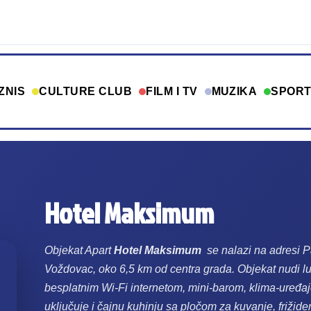
ZNIS
CULTURE CLUB
FILM I TV
MUZIKA
SPOR
Hotel Maksimum
Objekat Apart
Hotel Maksimum
se nalazi na adresi P
Voždovac, oko 6,5 km od centra grada.
Objekat nudi l
besplatnim Wi-Fi internetom, mini-barom, klima-uređaje
uključuje i čajnu kuhinju sa pločom za kuvanje, frižide