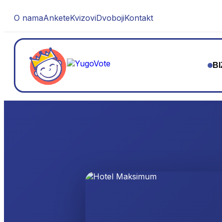
O nama
Ankete
Kvizovi
Dvoboji
Kontakt
BI