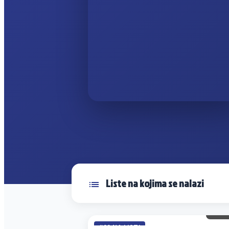
Liste na kojima se nalazi
10 
#22 NA LISTI