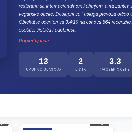
restoranu sa internacionalnom kuhinjom, a na zahtev s
veganske opcije.
Dostupni su i usluga prevoza od/do a
Objekat je ocenjen sa 9,4/10 na osnovu 864 recenzije,
osoblje, čistoću i udobnost
...
Pogledaj više
13
2
3.3
UKUPNO GLASOVA
LISTA
PROSEK OCENE
gl.
3 gl.
#33 NA LISTI