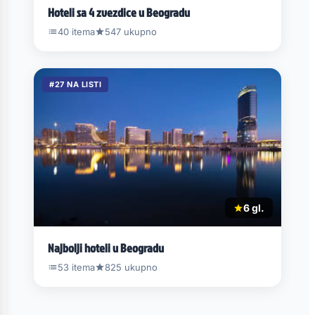
Hoteli sa 4 zvezdice u Beogradu
40 itema
547 ukupno
#27 NA LISTI
6 gl.
Najbolji hoteli u Beogradu
53 itema
825 ukupno