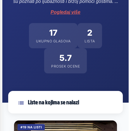
su poznati po ljubaznosti i brzoj pomoći gostima. ...
Pogledaj više
17
2
UKUPNO GLASOVA
LISTA
5.7
PROSEK OCENE
Liste na kojima se nalazi
#19 NA LISTI