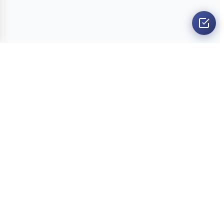
O nama
Ankete
Kvizovi
Dvoboji
Kontakt