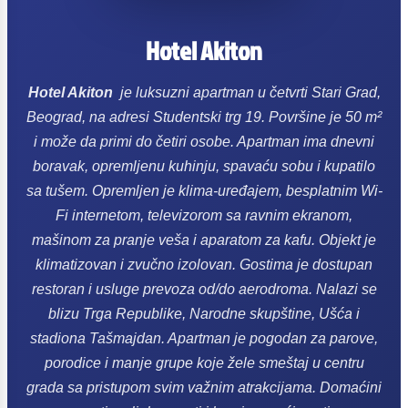
Hotel Akiton
Hotel Akiton
je luksuzni apartman u četvrti Stari Grad,
Beograd, na adresi Studentski trg 19. Površine je 50 m²
i može da primi do četiri osobe.
Apartman ima dnevni
boravak, opremljenu kuhinju, spavaću sobu i kupatilo
sa tušem. Opremljen je klima-uređajem, besplatnim Wi-
Fi internetom, televizorom sa ravnim ekranom,
mašinom za pranje veša i aparatom za kafu. Objekt je
klimatizovan i zvučno izolovan. Gostima je dostupan
restoran i usluge prevoza od/do aerodroma.
Nalazi se
blizu Trga Republike, Narodne skupštine, Ušća i
stadiona Tašmajdan.
Apartman je pogodan za parove,
porodice i manje grupe koje žele smeštaj u centru
grada sa pristupom svim važnim atrakcijama. Domaćini