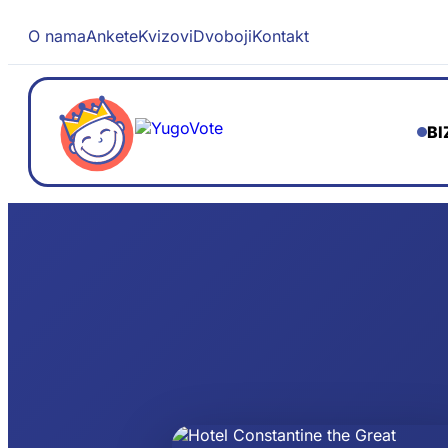
O nama
Ankete
Kvizovi
Dvoboji
Kontakt
BI