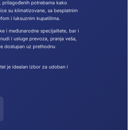
, prilagođenih potrebama kako
inice su klimatizovane, sa besplatnim
fom i luksuznim kupatilima.
ke i međunarodne specijalitete, bar i
nudi i usluge prevoza, pranja veša,
g je dostupan uz prethodnu
otel je idealan izbor za udoban i