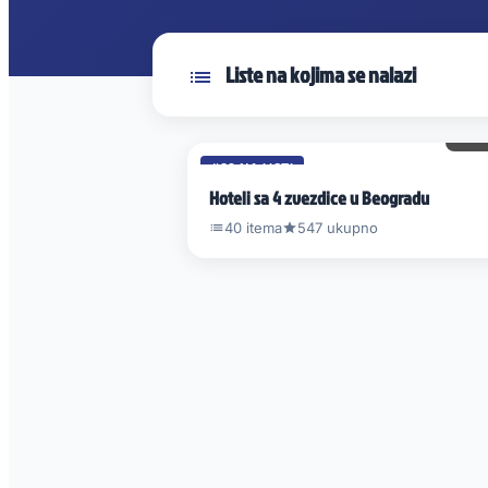
Liste na kojima se nalazi
6 
#39 NA LISTI
Hoteli sa 4 zvezdice u Beogradu
40 itema
547 ukupno