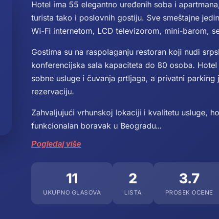
Hotel ima 55 elegantno uređenih soba i apartmana
turista tako i poslovnih gostiju. Sve smeštajne jed
Wi-Fi internetom, LCD televizorom, mini-barom, se
Gostima su na raspolaganju restoran koji nudi srps
konferencijska sala kapaciteta do 80 osoba. Hotel 
sobne usluge i čuvanja prtljaga, a privatni parkin
rezervaciju.
Zahvaljujući vrhunskoj lokaciji i kvalitetu usluge, h
funkcionalan boravak u Beogradu
...
Pogledaj više
11
2
3.7
UKUPNO GLASOVA
LISTA
PROSEK OCENE