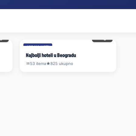
gl.
5 gl.
#28 NA LISTI
Najbolji hoteli u Beogradu
53 itema
825 ukupno