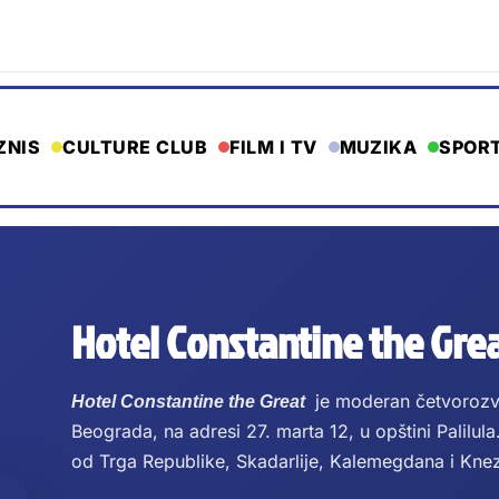
ZNIS
CULTURE CLUB
FILM I TV
MUZIKA
SPOR
Hotel Constantine the Gre
je moderan četvorozve
Hotel Constantine the Great
Beograda, na adresi 27. marta 12, u opštini Palilula
od Trga Republike, Skadarlije, Kalemegdana i Knez