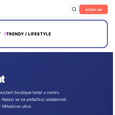
prijavi se
T
TRENDY / LIFESTYLE
at
zdani boutique hotel u centru
. Nalazi se na pešačkoj udaljenosti
 Mihailove ulice.