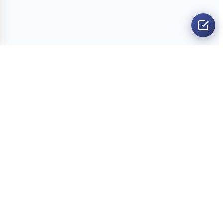
O nama
Ankete
Kvizovi
Dvoboji
Kontakt