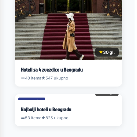
30 gl.
Hoteli sa 4 zvezdice u Beogradu
40 itema
547 ukupno
54 gl.
#4 NA LISTI
Najbolji hoteli u Beogradu
53 itema
825 ukupno