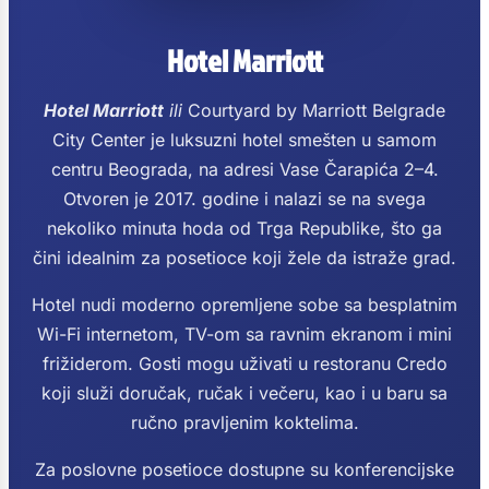
Hotel Marriott
Hotel Marriott
ili
Courtyard by Marriott Belgrade
City Center je luksuzni hotel smešten u samom
centru Beograda, na adresi Vase Čarapića 2–4.
Otvoren je 2017. godine i nalazi se na svega
nekoliko minuta hoda od Trga Republike, što ga
čini idealnim za posetioce koji žele da istraže grad.
Hotel nudi moderno opremljene sobe sa besplatnim
Wi-Fi internetom, TV-om sa ravnim ekranom i mini
frižiderom. Gosti mogu uživati u restoranu Credo
koji služi doručak, ručak i večeru, kao i u baru sa
ručno pravljenim koktelima.
Za poslovne posetioce dostupne su konferencijske