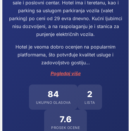
sale i poslovni centar. Hotel ima i teretanu, kao i
parking sa uslugom parkiranja vozila (valet
parking) po ceni od 29 evra dnevno. Kućni ljubimci
nisu dozvoljeni, a na raspolaganju je i stanica za
punjenje električnih vozila.
Hotel je veoma dobro ocenjen na popularnim
platformama, što potvrđuje kvalitet usluge i
zadovoljstvo gostiju
...
Pogledaj više
84
2
UKUPNO GLASOVA
LISTA
7.6
PROSEK OCENE