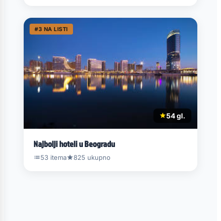
#3 NA LISTI
54 gl.
Najbolji hoteli u Beogradu
53 itema
825 ukupno