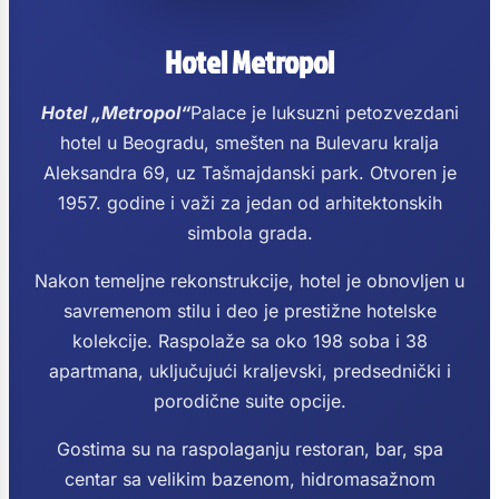
Hotel Metropol
Hotel „Metropol“
Palace je luksuzni petozvezdani
hotel u Beogradu, smešten na Bulevaru kralja
Aleksandra 69, uz Tašmajdanski park. Otvoren je
1957. godine i važi za jedan od arhitektonskih
simbola grada.
Nakon temeljne rekonstrukcije, hotel je obnovljen u
savremenom stilu i deo je prestižne hotelske
kolekcije. Raspolaže sa oko 198 soba i 38
apartmana, uključujući kraljevski, predsednički i
porodične suite opcije.
Gostima su na raspolaganju restoran, bar, spa
centar sa velikim bazenom, hidromasažnom