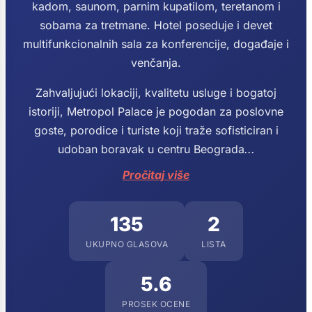
kadom, saunom, parnim kupatilom, teretanom i
sobama za tretmane. Hotel poseduje i devet
multifunkcionalnih sala za konferencije, događaje i
venčanja.
Zahvaljujući lokaciji, kvalitetu usluge i bogatoj
istoriji, Metropol Palace je pogodan za poslovne
goste, porodice i turiste koji traže sofisticiran i
udoban boravak u centru Beograda
...
Pročitaj više
135
2
UKUPNO GLASOVA
LISTA
5.6
PROSEK OCENE