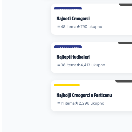
17 
#14 NA LISTI
Najveći Crnogorci
48 itema
790 ukupno
92 
#31 NA LISTI
Najlepši fudbaleri
38 itema
4,413 ukupno
248 
#1 NA LISTI
Najbolji Crnogorci u Partizanu
11 itema
2,296 ukupno