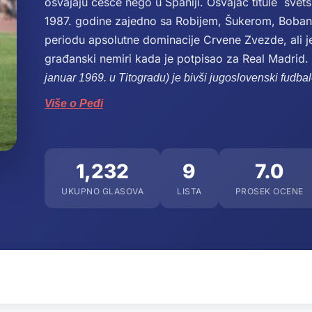
osvajaju češće nego u Španiji. Osvajač titule sve
1987. godine zajedno sa Robijem, Šukerom, Bobano
periodu apsolutne dominacije Crvene Zvezde, ali je 
građanski nemiri kada je potpisao za Real Madrid.
januar 1969. u Titogradu) je bivši jugoslovenski fudbal
Više o Peđi
1,232
9
7.0
UKUPNO GLASOVA
LISTA
PROSEK OCENE