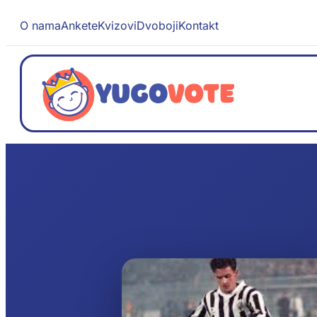
O nama
Ankete
Kvizovi
Dvoboji
Kontakt