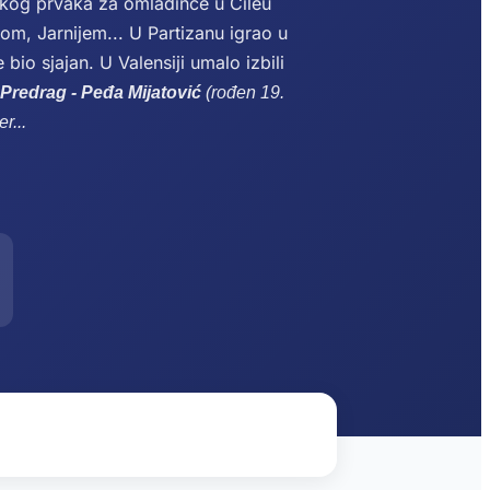
tskog prvaka za omladince u Čileu
m, Jarnijem... U Partizanu igrao u
bio sjajan. U Valensiji umalo izbili
Predrag - Peđa Mijatović
(rođen 19.
er
...