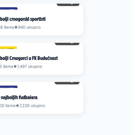
47 gl.
NA LISTI
bolji crnogorski sportisti
8 itema
940 ukupno
172 gl.
NA LISTI
bolji Crnogorci u FK Budućnost
6 itema
1,497 ukupno
210 gl.
NA LISTI
 najboljih fudbalera
00 itema
7,226 ukupno