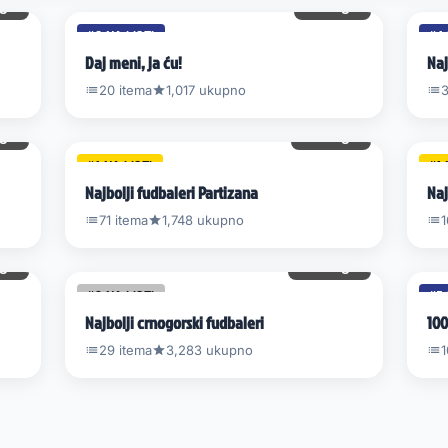
gl.
54 gl.
#8 NA LISTI
#4 
Daj meni, ja ću!
Naj
20 itema
1,017 ukupno
3
gl.
131 gl.
#1 NA LISTI
#1 
Najbolji fudbaleri Partizana
Naj
71 itema
1,748 ukupno
1
gl.
261 gl.
#2 NA LISTI
#5 
Najbolji crnogorski fudbaleri
100
29 itema
3,283 ukupno
1