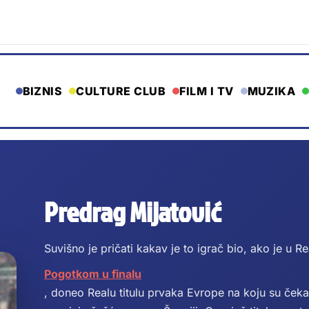
BIZNIS
CULTURE CLUB
FILM I TV
MUZIKA
Predrag Mijatović
Suvišno je pričati kakav je to igrač bio, ako je u Re
Pogotkom u finalu
, doneo Realu titulu prvaka Evrope na koju su čeka