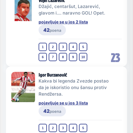
Vojin Lazarević
Džajić, centaršut, Lazarević,
glavom i.... naravno GOL! Opet.
pojavljuje se u jos 2 lista
42
poena
1
2
3
4
5
23
6
7
8
9
10
Igor Burzanović
Kakva bi legenda Zvezde postao
da je iskoristio onu šansu protiv
Rendžersa.
pojavljuje se u jos 3 lista
42
poena
1
2
3
4
5