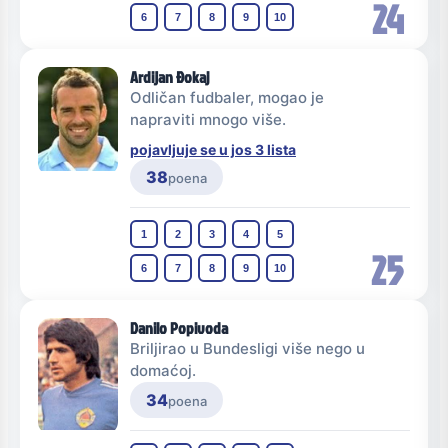
24
6
7
8
9
10
Ardijan Đokaj
Odličan fudbaler, mogao je
napraviti mnogo više.
pojavljuje se u jos 3 lista
38
poena
1
2
3
4
5
25
6
7
8
9
10
Danilo Popivoda
Briljirao u Bundesligi više nego u
domaćoj.
34
poena