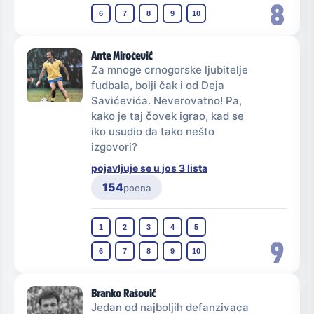
8
6
7
8
9
10
Ante Miročević
Za mnoge crnogorske ljubitelje
fudbala, bolji čak i od Deja
Savićevića. Neverovatno! Pa,
kako je taj čovek igrao, kad se
iko usudio da tako nešto
izgovori?
pojavljuje se u jos 3 lista
154
poena
1
2
3
4
5
9
6
7
8
9
10
Branko Rašović
Jedan od najboljih defanzivaca