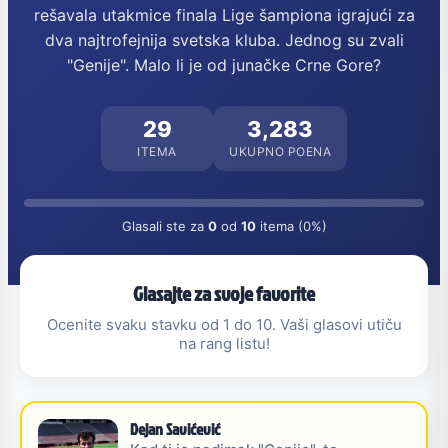
rešavala utakmice finala Lige šampiona igrajući za
dva najtrofejnija svetska kluba. Jednog su zvali
"Genije". Malo li je od junačke Crne Gore?
29
3,283
ITEMA
UKUPNO POENA
Glasali ste za
0
od
10
itema (0%)
Glasajte za svoje favorite
Ocenite svaku stavku od 1 do 10. Vaši glasovi utiču
na rang listu!
Dejan Savićević