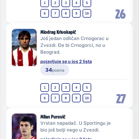
1
2
3
4
5
26
6
7
8
9
10
Miodrag Krivokapić
Još jedan odličan Crnogorac u
Zvezdi. Đe bi Crnogorci, no u
Beograd.
pojavljuje se u jos 2 lista
34
poena
1
2
3
4
5
27
6
7
8
9
10
Milan Purović
Vrstan napadač. U Sportingu je
bio još bolji nego u Zvezdi.