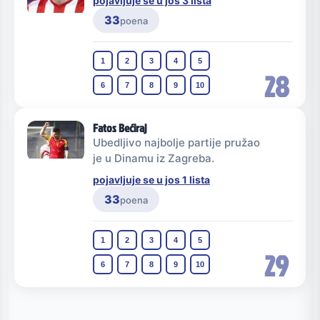
pojavljuje se u jos 3 lista
33
poena
1
2
3
4
5
28
6
7
8
9
10
Fatos Bećiraj
Ubedljivo najbolje partije pružao
je u Dinamu iz Zagreba.
pojavljuje se u jos 1 lista
33
poena
1
2
3
4
5
29
6
7
8
9
10