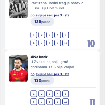
Partizana. Veliki trag je ostavio i
u Borusiji Dortmund.
pojavljuje se u jos 3 lista
139
poena
1
2
3
4
5
10
6
7
8
9
10
Mirko Ivanić
U Zvezdi najbolji igrač
godinama. FSS nije valjao.
pojavljuje se u jos 3 lista
130
poena
1
2
3
4
5
11
6
7
8
9
10