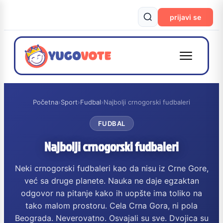
prijavi se
Početna
›
Sport
›
Fudbal
›
Najbolji crnogorski fudbaleri
FUDBAL
Najbolji crnogorski fudbaleri
Neki crnogorski fudbaleri kao da nisu iz Crne Gore,
već sa druge planete. Nauka ne daje egzaktan
odgovor na pitanje kako ih uopšte ima toliko na
tako malom prostoru. Cela Crna Gora, ni pola
Beograda. Neverovatno. Osvajali su sve. Dvojica su