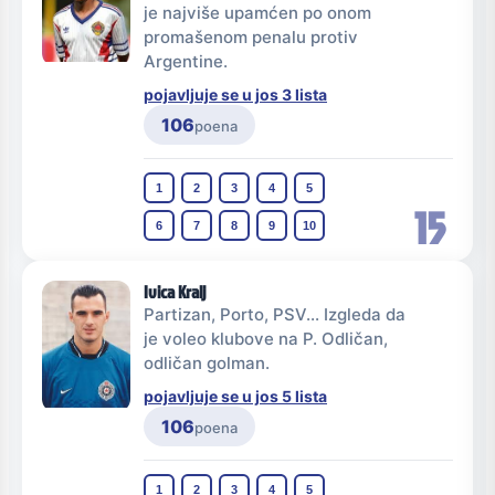
je najviše upamćen po onom
promašenom penalu protiv
Argentine.
pojavljuje se u jos 3 lista
106
poena
1
2
3
4
5
15
6
7
8
9
10
Ivica Kralj
Partizan, Porto, PSV... Izgleda da
je voleo klubove na P. Odličan,
odličan golman.
pojavljuje se u jos 5 lista
106
poena
1
2
3
4
5