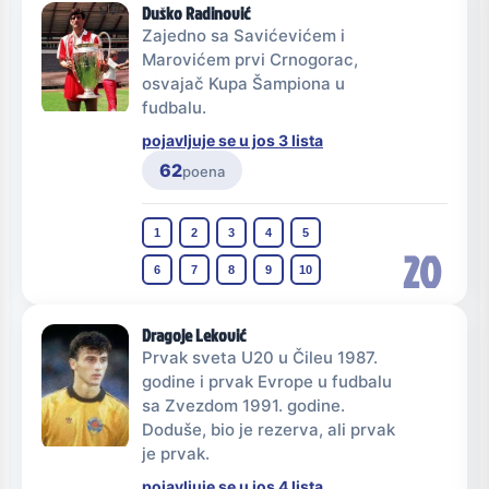
Duško Radinović
Zajedno sa Savićevićem i
Marovićem prvi Crnogorac,
osvajač Kupa Šampiona u
fudbalu.
pojavljuje se u jos 3 lista
62
poena
1
2
3
4
5
20
6
7
8
9
10
Dragoje Leković
Prvak sveta U20 u Čileu 1987.
godine i prvak Evrope u fudbalu
sa Zvezdom 1991. godine.
Doduše, bio je rezerva, ali prvak
je prvak.
pojavljuje se u jos 4 lista