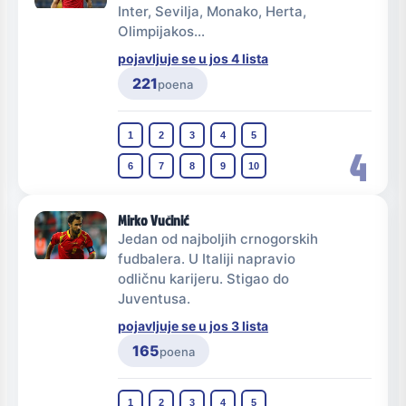
Inter, Sevilja, Monako, Herta,
Olimpijakos...
pojavljuje se u jos 4 lista
221
poena
1
2
3
4
5
4
6
7
8
9
10
Mirko Vučinić
Jedan od najboljih crnogorskih
fudbalera. U Italiji napravio
odličnu karijeru. Stigao do
Juventusa.
pojavljuje se u jos 3 lista
165
poena
1
2
3
4
5