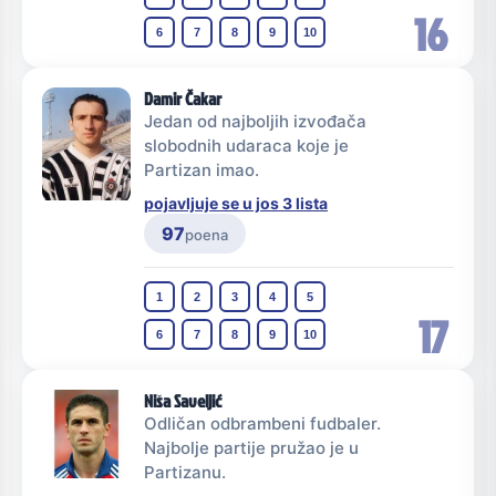
16
6
7
8
9
10
Damir Čakar
Jedan od najboljih izvođača
slobodnih udaraca koje je
Partizan imao.
pojavljuje se u jos 3 lista
97
poena
1
2
3
4
5
17
6
7
8
9
10
Niša Saveljić
Odličan odbrambeni fudbaler.
Najbolje partije pružao je u
Partizanu.