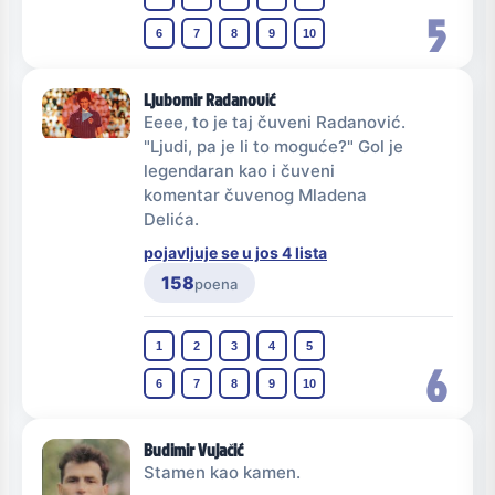
5
6
7
8
9
10
Ljubomir Radanović
Eeee, to je taj čuveni Radanović.
"Ljudi, pa je li to moguće?" Gol je
legendaran kao i čuveni
komentar čuvenog Mladena
Delića.
pojavljuje se u jos 4 lista
158
poena
1
2
3
4
5
6
6
7
8
9
10
Budimir Vujačić
Stamen kao kamen.