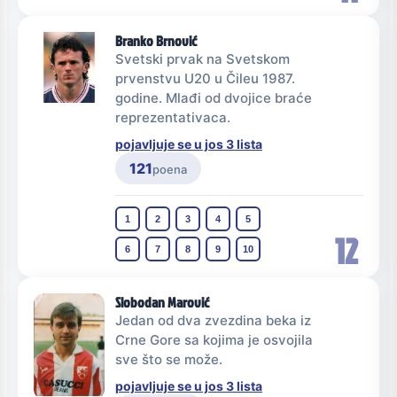
Branko Brnović
Svetski prvak na Svetskom
prvenstvu U20 u Čileu 1987.
godine. Mlađi od dvojice braće
reprezentativaca.
pojavljuje se u jos 3 lista
121
poena
1
2
3
4
5
12
6
7
8
9
10
Slobodan Marović
Jedan od dva zvezdina beka iz
Crne Gore sa kojima je osvojila
sve što se može.
pojavljuje se u jos 3 lista