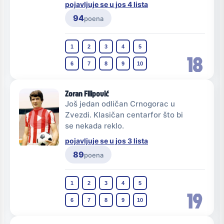
pojavljuje se u jos 4 lista
94
poena
1
2
3
4
5
18
6
7
8
9
10
Zoran Filipović
Još jedan odličan Crnogorac u
Zvezdi. Klasičan centarfor što bi
se nekada reklo.
pojavljuje se u jos 3 lista
89
poena
1
2
3
4
5
19
6
7
8
9
10