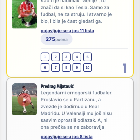
Kad ti je nadimak "Genije", to
znači da si kao Tesla. Samo za
fudbal, ne za struju. I stvarno je
bio, i bila je čast gledati ga.
pojavljuje se u jos 11 lista
275
poena
1
2
3
4
5
1
6
7
8
9
10
Predrag Mijatović
Legendarni crnogorski fudbaler.
Proslavio se u Partizanu, a
zvezde je dodirnuo u Real
Madridu. U Valensiji mu još nisu
sasvim oprostili odlazak. A, ni
ona prečka se ne zaboravlja.
pojavljuje se u jos 8 lista