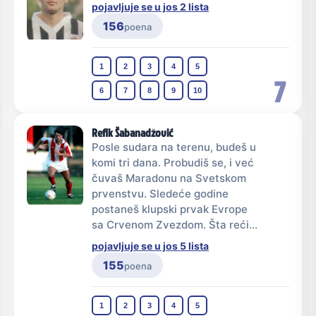
pojavljuje se u jos 2 lista
156
poena
1
2
3
4
5
7
6
7
8
9
10
Refik Šabanadžović
Posle sudara na terenu, budeš u
komi tri dana. Probudiš se, i već
čuvaš Maradonu na Svetskom
prvenstvu. Sledeće godine
postaneš klupski prvak Evrope
sa Crvenom Zvezdom. Šta reći...
pojavljuje se u jos 5 lista
155
poena
1
2
3
4
5