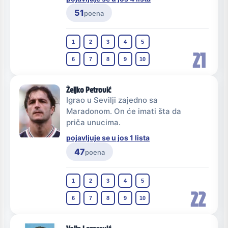
51
poena
1
2
3
4
5
21
6
7
8
9
10
Željko Petrović
Igrao u Sevilji zajedno sa
Maradonom. On će imati šta da
priča unucima.
pojavljuje se u jos 1 lista
47
poena
1
2
3
4
5
22
6
7
8
9
10