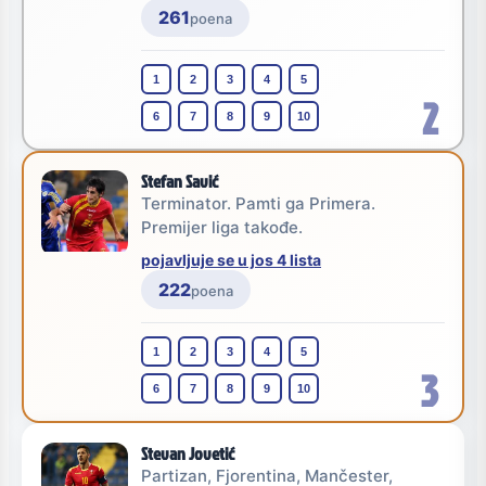
261
poena
1
2
3
4
5
2
6
7
8
9
10
Stefan Savić
Terminator. Pamti ga Primera.
Premijer liga takođe.
pojavljuje se u jos 4 lista
222
poena
1
2
3
4
5
3
6
7
8
9
10
Stevan Jovetić
Partizan, Fjorentina, Mančester,