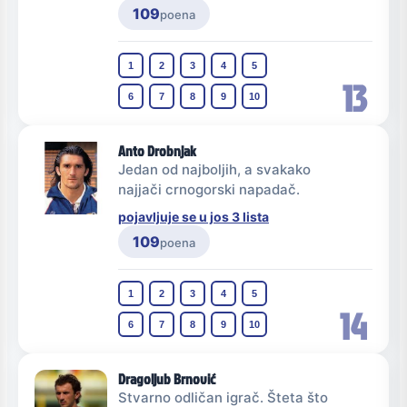
109
poena
1
2
3
4
5
13
6
7
8
9
10
Anto Drobnjak
Jedan od najboljih, a svakako
najjači crnogorski napadač.
pojavljuje se u jos 3 lista
109
poena
1
2
3
4
5
14
6
7
8
9
10
Dragoljub Brnović
Stvarno odličan igrač. Šteta što