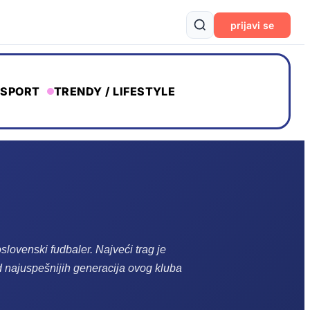
prijavi se
SPORT
TRENDY / LIFESTYLE
goslovenski fudbaler.
Najveći trag je
d najuspešnijih generacija ovog kluba