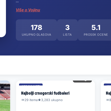
...
Više o Vojinu
178
3
5.1
UKUPNO GLASOVA
LISTA
PROSEK OCENE
42 gl.
#23 NA LISTI
#60
Najbolji crnogorski fudbaleri
Naj
29 itema
3,283 ukupno
8