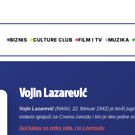
BIZNIS
CULTURE CLUB
FILM I TV
MUZIKA
Vojin Lazarević
Vojin Lazarević
(Nikšić, 22. februar 1942) je bivši ju
ostavio igrajući za Crvenu zvezdu i bio je deo jedne o
Gol kakav se retko viđa, i to Liverpulu