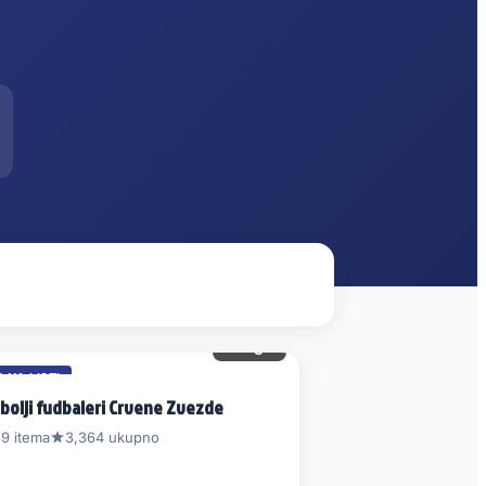
8 gl.
 NA LISTI
bolji fudbaleri Crvene Zvezde
9 itema
3,364 ukupno