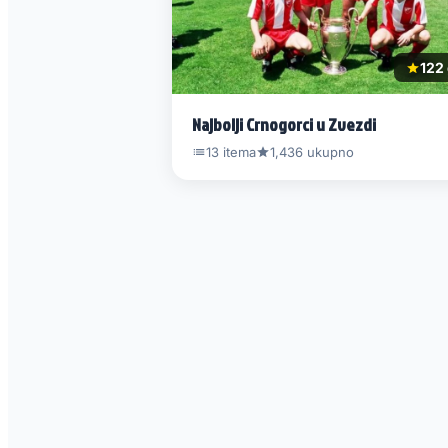
122 
Najbolji Crnogorci u Zvezdi
13 itema
1,436 ukupno