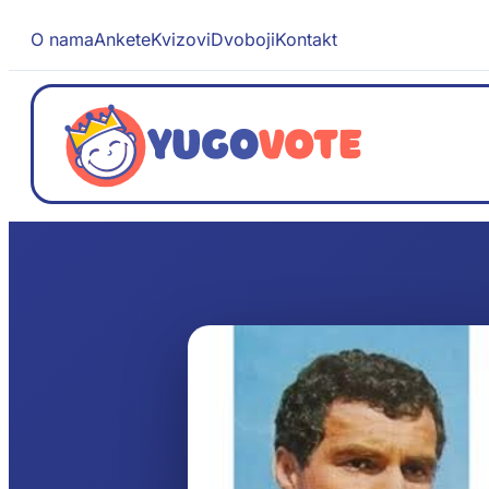
O nama
Ankete
Kvizovi
Dvoboji
Kontakt