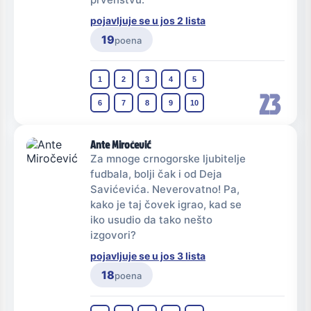
pojavljuje se u jos 2 lista
19
poena
1
2
3
4
5
23
6
7
8
9
10
Ante Miročević
Za mnoge crnogorske ljubitelje
fudbala, bolji čak i od Deja
Savićevića. Neverovatno! Pa,
kako je taj čovek igrao, kad se
iko usudio da tako nešto
izgovori?
pojavljuje se u jos 3 lista
18
poena