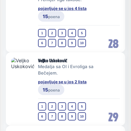
pojavljuje se u jos 4 lista
15
poena
1
2
3
4
5
28
6
7
8
9
10
Veljko Uskoković
Medalja sa OI i Evroliga sa
Bečejem.
pojavljuje se u jos 2 lista
15
poena
1
2
3
4
5
29
6
7
8
9
10