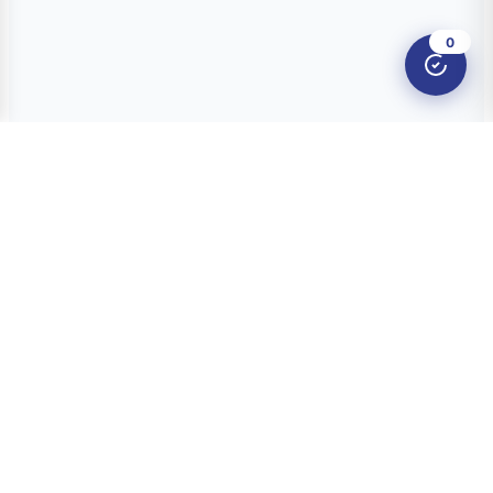
0
O nama
Ankete
Kvizovi
Dvoboji
Kontakt