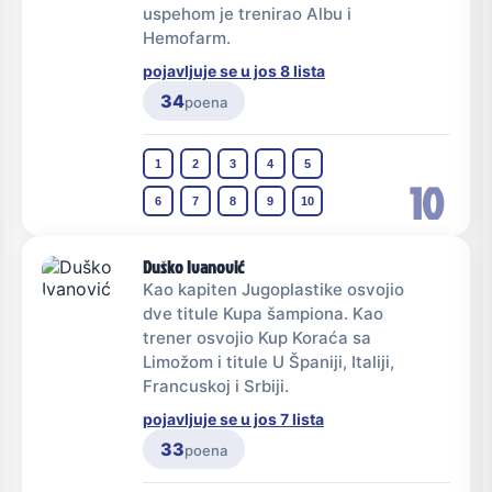
uspehom je trenirao Albu i
Hemofarm.
pojavljuje se u jos 8 lista
34
poena
1
2
3
4
5
10
6
7
8
9
10
Duško Ivanović
Kao kapiten Jugoplastike osvojio
dve titule Kupa šampiona. Kao
trener osvojio Kup Koraća sa
Limožom i titule U Španiji, Italiji,
Francuskoj i Srbiji.
pojavljuje se u jos 7 lista
33
poena