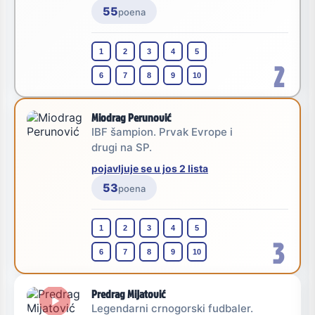
55
poena
1
2
3
4
5
2
6
7
8
9
10
Miodrag Perunović
IBF šampion. Prvak Evrope i
drugi na SP.
pojavljuje se u jos 2 lista
53
poena
1
2
3
4
5
3
6
7
8
9
10
Predrag Mijatović
Legendarni crnogorski fudbaler.