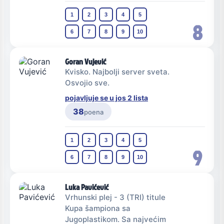
1
2
3
4
5
8
6
7
8
9
10
Goran Vujević
Kvisko. Najbolji server sveta.
Osvojio sve.
pojavljuje se u jos 2 lista
38
poena
1
2
3
4
5
9
6
7
8
9
10
Luka Pavićević
Vrhunski plej - 3 (TRI) titule
Kupa šampiona sa
Jugoplastikom. Sa najvećim