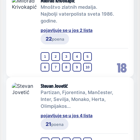
Milorad Krivokapić
Mnoštvo zlatnih medalja.
Najbolji vaterpolista sveta 1986.
godine.
pojavljuje se u jos 2 lista
22
poena
1
2
3
4
5
18
6
7
8
9
10
Stevan Jovetić
Partizan, Fjorentina, Mančester,
Inter, Sevilja, Monako, Herta,
Olimpijakos...
pojavljuje se u jos 4 lista
21
poena