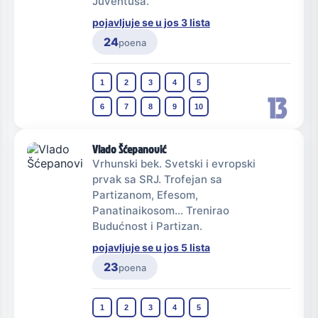
Juventusa.
pojavljuje se u jos 3 lista
24
poena
1
2
3
4
5
13
6
7
8
9
10
Vlado Šćepanović
Vrhunski bek. Svetski i evropski
prvak sa SRJ. Trofejan sa
Partizanom, Efesom,
Panatinaikosom... Trenirao
Budućnost i Partizan.
pojavljuje se u jos 5 lista
23
poena
1
2
3
4
5