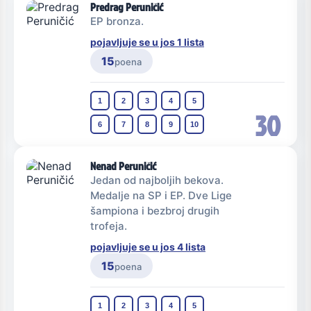
Predrag Peruničić
EP bronza.
pojavljuje se u jos 1 lista
15
poena
1
2
3
4
5
30
6
7
8
9
10
Nenad Peruničić
Jedan od najboljih bekova.
Medalje na SP i EP. Dve Lige
šampiona i bezbroj drugih
trofeja.
pojavljuje se u jos 4 lista
15
poena
1
2
3
4
5