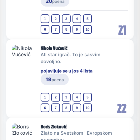
20
poena
1
2
3
4
5
21
6
7
8
9
10
Nikola Vučević
All star igrač. To je sasvim
dovoljno.
pojavljuje se u jos 4 lista
19
poena
1
2
3
4
5
22
6
7
8
9
10
Boris Zloković
Zlato na Svetskom i Evropskom
prvenstvu.