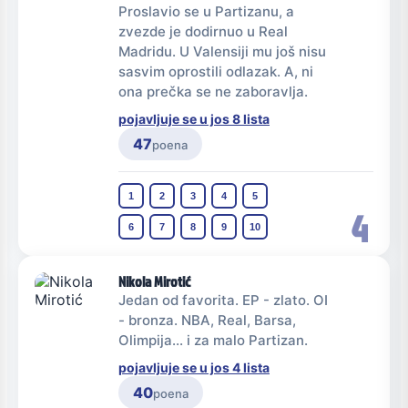
Proslavio se u Partizanu, a
zvezde je dodirnuo u Real
Madridu. U Valensiji mu još nisu
sasvim oprostili odlazak. A, ni
ona prečka se ne zaboravlja.
pojavljuje se u jos 8 lista
47
poena
1
2
3
4
5
4
6
7
8
9
10
Nikola Mirotić
Jedan od favorita. EP - zlato. OI
- bronza. NBA, Real, Barsa,
Olimpija... i za malo Partizan.
pojavljuje se u jos 4 lista
40
poena