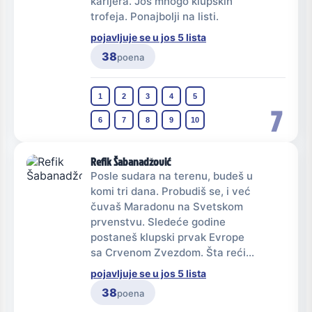
karijera. Još mnogo klupskih
trofeja. Ponajbolji na listi.
pojavljuje se u jos 5 lista
38
poena
1
2
3
4
5
7
6
7
8
9
10
Refik Šabanadžović
Posle sudara na terenu, budeš u
komi tri dana. Probudiš se, i već
čuvaš Maradonu na Svetskom
prvenstvu. Sledeće godine
postaneš klupski prvak Evrope
sa Crvenom Zvezdom. Šta reći...
pojavljuje se u jos 5 lista
38
poena