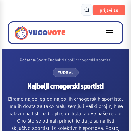
prijavi se
Početna
›
Sport
›
Fudbal
›
Najbolji crnogorski sportisti
FUDBAL
Najbolji crnogorski sportisti
Biramo najboljeg od najboljih crnogorskih sportista.
Ima ih dosta za tako malu zemlju i veliki broj njih se
nalazi i na listi najboljih sportista iz ove naše regije.
Ono što se odmah primeti je da je su na listi
isključivo sportisti iz kolektivnih sportova. Postoji