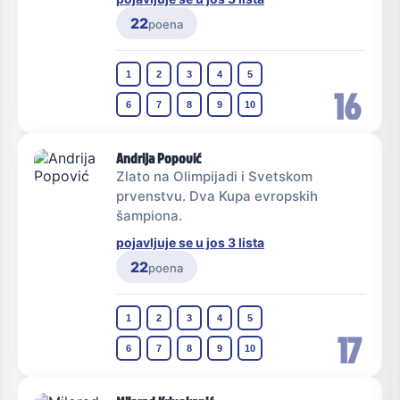
22
poena
1
2
3
4
5
16
6
7
8
9
10
Andrija Popović
Zlato na Olimpijadi i Svetskom
prvenstvu. Dva Kupa evropskih
šampiona.
pojavljuje se u jos 3 lista
22
poena
1
2
3
4
5
17
6
7
8
9
10