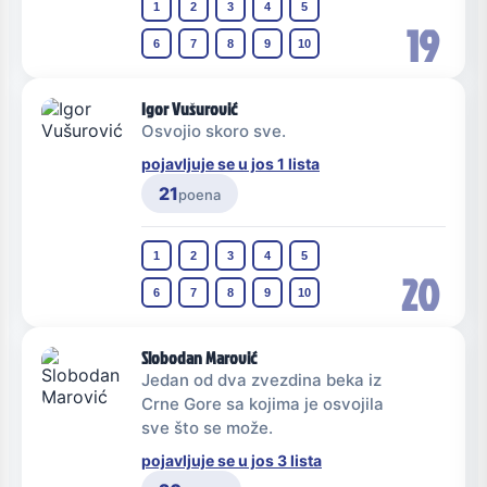
1
2
3
4
5
19
6
7
8
9
10
Igor Vušurović
Osvojio skoro sve.
pojavljuje se u jos 1 lista
21
poena
1
2
3
4
5
20
6
7
8
9
10
Slobodan Marović
Jedan od dva zvezdina beka iz
Crne Gore sa kojima je osvojila
sve što se može.
pojavljuje se u jos 3 lista