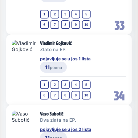
1
2
3
4
5
33
6
7
8
9
10
Vladimir Gojković
Zlato na EP.
pojavljuje se u jos 1 lista
11
poena
1
2
3
4
5
34
6
7
8
9
10
Vaso Subotić
Dva zlata na EP.
pojavljuje se u jos 2 lista
11