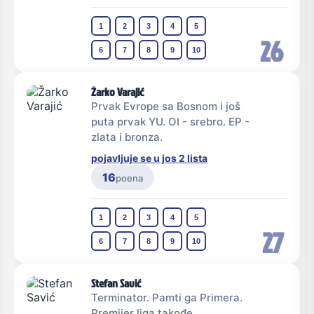
1
2
3
4
5
26
6
7
8
9
10
Žarko Varajić
Prvak Evrope sa Bosnom i još
puta prvak YU. OI - srebro. EP -
zlata i bronza.
pojavljuje se u jos 2 lista
16
poena
1
2
3
4
5
27
6
7
8
9
10
Stefan Savić
Terminator. Pamti ga Primera.
Premijer liga takođe.