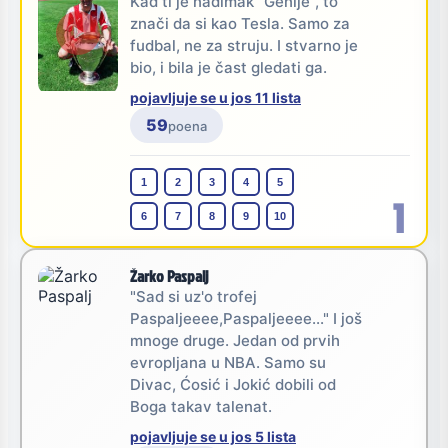
Kad ti je nadimak "Genije", to
znači da si kao Tesla. Samo za
fudbal, ne za struju. I stvarno je
bio, i bila je čast gledati ga.
pojavljuje se u jos 11 lista
59
poena
1
2
3
4
5
1
6
7
8
9
10
Žarko Paspalj
"Sad si uz'o trofej
Paspaljeeee,Paspaljeeee..." I još
mnoge druge. Jedan od prvih
evropljana u NBA. Samo su
Divac, Ćosić i Jokić dobili od
Boga takav talenat.
pojavljuje se u jos 5 lista