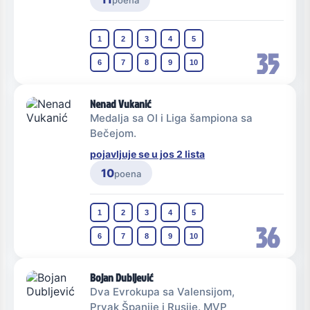
poena
1
2
3
4
5
35
6
7
8
9
10
Nenad Vukanić
Medalja sa OI i Liga šampiona sa
Bečejom.
pojavljuje se u jos 2 lista
10
poena
1
2
3
4
5
36
6
7
8
9
10
Bojan Dubljević
Dva Evrokupa sa Valensijom,
Prvak Španije i Rusije. MVP