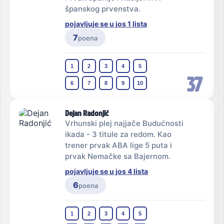
španskog prvenstva.
pojavljuje se u jos 1 lista
7
poena
1
2
3
4
5
37
6
7
8
9
10
Dejan Radonjić
Vrhunski plej najjače Budućnosti
ikada - 3 titule za redom. Kao
trener prvak ABA lige 5 puta i
prvak Nemačke sa Bajernom.
pojavljuje se u jos 4 lista
6
poena
1
2
3
4
5