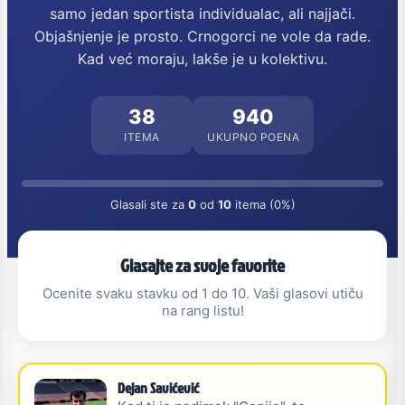
samo jedan sportista individualac, ali najjači.
Objašnjenje je prosto. Crnogorci ne vole da rade.
Kad već moraju, lakše je u kolektivu.
38
940
ITEMA
UKUPNO POENA
Glasali ste za
0
od
10
itema (0%)
Glasajte za svoje favorite
Ocenite svaku stavku od 1 do 10. Vaši glasovi utiču
na rang listu!
Dejan Savićević