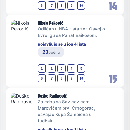
14
6
7
8
9
10
Nikola Peković
Odličan u NBA - starter. Osvojio
Evroligu sa Panatinaikosom.
pojavljuje se u jos 4 lista
23
poena
1
2
3
4
5
15
6
7
8
9
10
Duško Radinović
Zajedno sa Savićevićem i
Marovićem prvi Crnogorac,
osvajač Kupa Šampiona u
fudbalu.
pojavljuje se u jos 3 lista