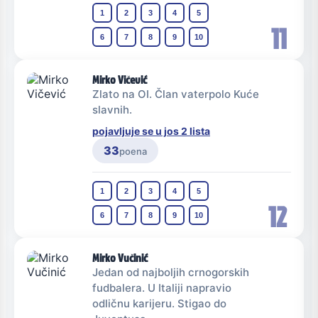
1
2
3
4
5
11
6
7
8
9
10
Mirko Vičević
Zlato na OI. Član vaterpolo Kuće
slavnih.
pojavljuje se u jos 2 lista
33
poena
1
2
3
4
5
12
6
7
8
9
10
Mirko Vučinić
Jedan od najboljih crnogorskih
fudbalera. U Italiji napravio
odličnu karijeru. Stigao do