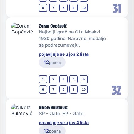
31
6
7
8
9
10
Zoran Gopčević
Najbolji igrač na OI u Moskvi
1980 godine. Naravno, medalje
se podrazumevaju.
pojavljuje se u jos 2 lista
12
poena
1
2
3
4
5
32
6
7
8
9
10
Nikola Bulatović
SP - zlato. EP - zlato.
pojavljuje se u jos 4 lista
12
poena