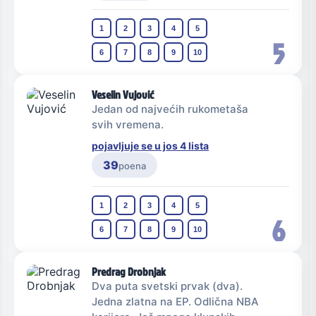
1
2
3
4
5
5
6
7
8
9
10
Veselin Vujović
Jedan od najvećih rukometaša
svih vremena.
pojavljuje se u jos 4 lista
39
poena
1
2
3
4
5
6
6
7
8
9
10
Predrag Drobnjak
Dva puta svetski prvak (dva).
Jedna zlatna na EP. Odlična NBA