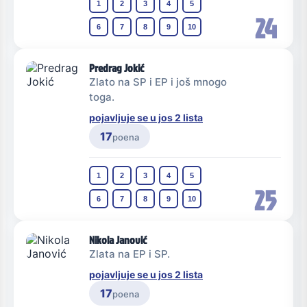
1
2
3
4
5
24
6
7
8
9
10
Predrag Jokić
Zlato na SP i EP i još mnogo
toga.
pojavljuje se u jos 2 lista
17
poena
1
2
3
4
5
25
6
7
8
9
10
Nikola Janović
Zlata na EP i SP.
pojavljuje se u jos 2 lista
17
poena