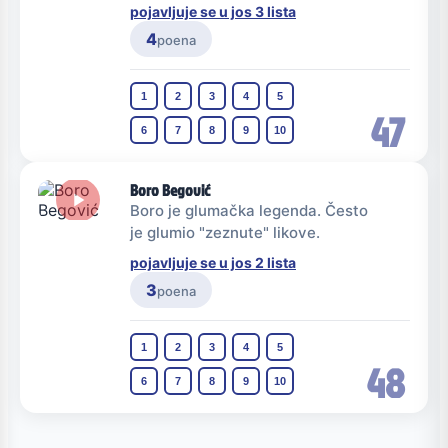
pojavljuje se u jos 3 lista
4
poena
1
2
3
4
5
47
6
7
8
9
10
Boro Begović
Boro je glumačka legenda. Često
je glumio "zeznute" likove.
pojavljuje se u jos 2 lista
3
poena
1
2
3
4
5
48
6
7
8
9
10