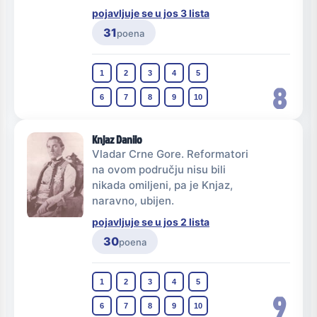
pojavljuje se u jos 3 lista
31
poena
1
2
3
4
5
8
6
7
8
9
10
Knjaz Danilo
Vladar Crne Gore. Reformatori
na ovom području nisu bili
nikada omiljeni, pa je Knjaz,
naravno, ubijen.
pojavljuje se u jos 2 lista
30
poena
1
2
3
4
5
9
6
7
8
9
10