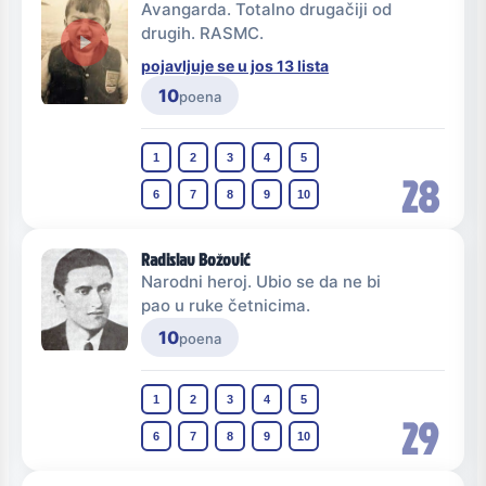
Avangarda. Totalno drugačiji od
drugih. RASMC.
pojavljuje se u jos 13 lista
10
poena
1
2
3
4
5
28
6
7
8
9
10
Radislav Božović
Narodni heroj. Ubio se da ne bi
pao u ruke četnicima.
10
poena
1
2
3
4
5
29
6
7
8
9
10