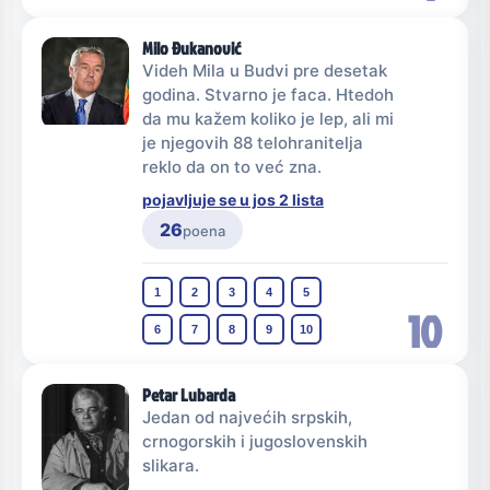
Milo Đukanović
Videh Mila u Budvi pre desetak
godina. Stvarno je faca. Htedoh
da mu kažem koliko je lep, ali mi
je njegovih 88 telohranitelja
reklo da on to već zna.
pojavljuje se u jos 2 lista
26
poena
1
2
3
4
5
10
6
7
8
9
10
Petar Lubarda
Jedan od najvećih srpskih,
crnogorskih i jugoslovenskih
slikara.