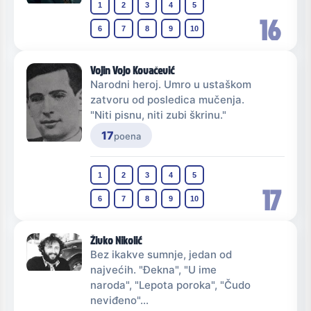
1
2
3
4
5
16
6
7
8
9
10
Vojin Vojo Kovačević
Narodni heroj. Umro u ustaškom
zatvoru od posledica mučenja.
"Niti pisnu, niti zubi škrinu."
17
poena
1
2
3
4
5
17
6
7
8
9
10
Živko Nikolić
Bez ikakve sumnje, jedan od
najvećih. "Đekna", "U ime
naroda", "Lepota poroka", "Čudo
neviđeno"...