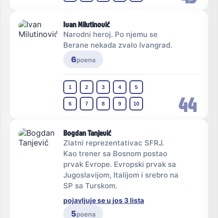
Ivan Milutinović
Narodni heroj. Po njemu se
Berane nekada zvalo Ivangrad.
6
poena
1
2
3
4
5
44
6
7
8
9
10
Bogdan Tanjević
Zlatni reprezentativac SFRJ.
Kao trener sa Bosnom postao
prvak Evrope. Evropski prvak sa
Jugoslavijom, Italijom i srebro na
SP sa Turskom.
pojavljuje se u jos 3 lista
5
poena