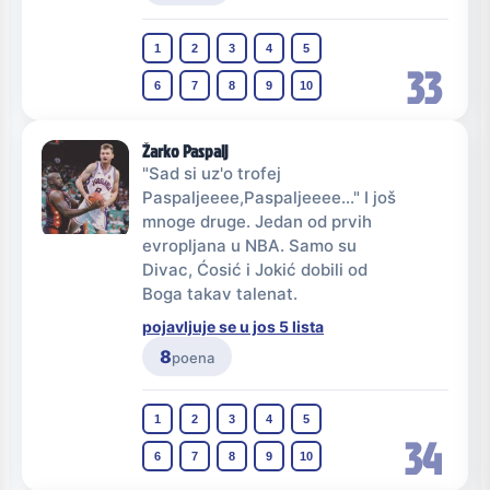
1
2
3
4
5
33
6
7
8
9
10
Žarko Paspalj
"Sad si uz'o trofej
Paspaljeeee,Paspaljeeee..." I još
mnoge druge. Jedan od prvih
evropljana u NBA. Samo su
Divac, Ćosić i Jokić dobili od
Boga takav talenat.
pojavljuje se u jos 5 lista
8
poena
1
2
3
4
5
34
6
7
8
9
10