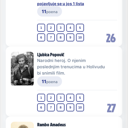
pojavljuje se u jos 1 lista
11
poena
1
2
3
4
5
26
6
7
8
9
10
Ljubica Popović
Narodni heroj. O njenim
poslednjim trenucima u Holivudu
bi snimili film.
11
poena
1
2
3
4
5
27
6
7
8
9
10
Rambo Amadeus