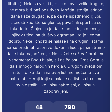
difoltu"). Neki su veliki i jer su ostavili veliki trag koji
ne mora biti baš pozitivan. Možda istorija jednog
dana kaže drugačije, pa da ne ispadnemo glupi.
Ličnosti kao što su glumci, pevači ili sportisti su
takođe tu. Činjenica je da je poslednjih decenija
njihov uticaj na društvo ogroman i to je veoma
dobro. Neke ličnosti se nalaze i na drugim listama
jer su predmet rasprave dokonih ljudi, pa smatramo
da je tako najpoštenije. Ne slažete se? Vaš problem.
Napomena: Bogu hvala, a i na žalost, Crna Gora je
dala mnogo narodnih heroja u Drugom svetskom
ratu. Toliko da ih na ovoj listi ne možemo sve
nabrojati. Heroji koji se nalaze na listi su tu u ime
svih ostalih - koji nisu nabrojani, ali nisu ni
zaboravljeni.
48
790