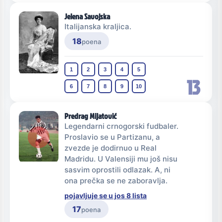
Jelena Savojska
Italijanska kraljica.
18
poena
1
2
3
4
5
13
6
7
8
9
10
Predrag Mijatović
Legendarni crnogorski fudbaler.
Proslavio se u Partizanu, a
zvezde je dodirnuo u Real
Madridu. U Valensiji mu još nisu
sasvim oprostili odlazak. A, ni
ona prečka se ne zaboravlja.
pojavljuje se u jos 8 lista
17
poena