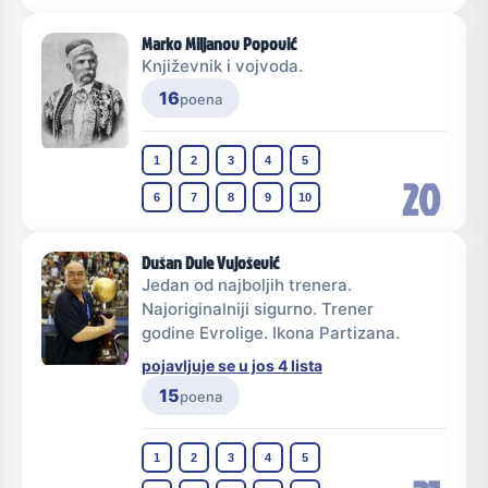
Marko Miljanov Popović
Književnik i vojvoda.
16
poena
1
2
3
4
5
20
6
7
8
9
10
Dušan Dule Vujošević
Jedan od najboljih trenera.
Najoriginalniji sigurno. Trener
godine Evrolige. Ikona Partizana.
pojavljuje se u jos 4 lista
15
poena
1
2
3
4
5