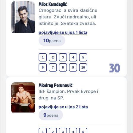
Miloš Karadaglić
Crnogorac, a svira klasičnu
gitaru. Zvuči nadrealno, ali
istinito je. Svetska zvezda.
pojavljuje se u jos 1 lista
10
poena
1
2
3
4
5
30
6
7
8
9
10
Miodrag Perunović
IBF šampion. Prvak Evrope i
drugi na SP.
pojavljuje se u jos 2 lista
9
poena
1
2
3
4
5