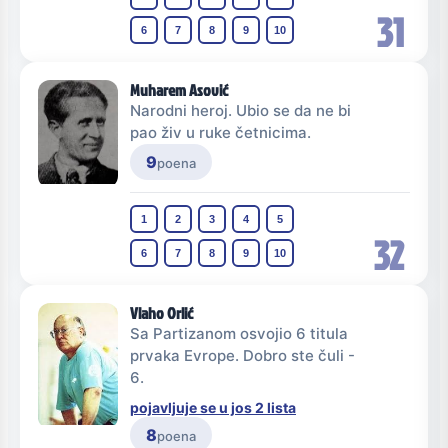
31
6
7
8
9
10
Muharem Asović
Narodni heroj. Ubio se da ne bi
pao živ u ruke četnicima.
9
poena
1
2
3
4
5
32
6
7
8
9
10
Vlaho Orlić
Sa Partizanom osvojio 6 titula
prvaka Evrope. Dobro ste čuli -
6.
pojavljuje se u jos 2 lista
8
poena