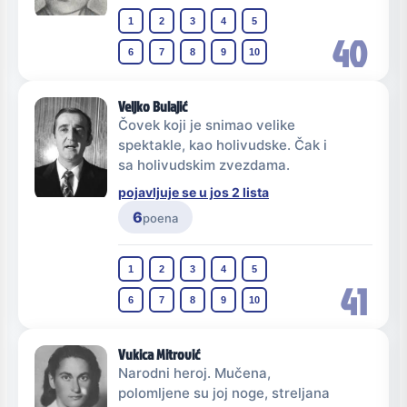
1
2
3
4
5
40
6
7
8
9
10
Veljko Bulajić
Čovek koji je snimao velike
spektakle, kao holivudske. Čak i
sa holivudskim zvezdama.
pojavljuje se u jos 2 lista
6
poena
1
2
3
4
5
41
6
7
8
9
10
Vukica Mitrović
Narodni heroj. Mučena,
polomljene su joj noge, streljana