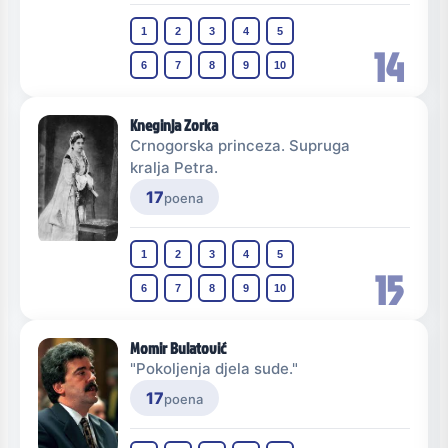
1
2
3
4
5
14
6
7
8
9
10
Kneginja Zorka
Crnogorska princeza. Supruga
kralja Petra.
17
poena
1
2
3
4
5
15
6
7
8
9
10
Momir Bulatović
"Pokoljenja djela sude."
17
poena