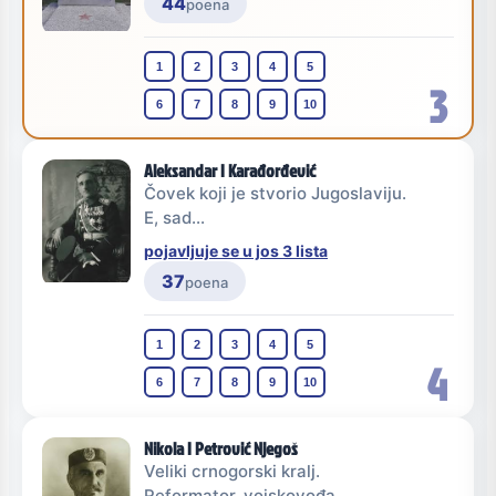
44
poena
1
2
3
4
5
3
6
7
8
9
10
Aleksandar I Karađorđević
Čovek koji je stvorio Jugoslaviju.
E, sad...
pojavljuje se u jos 3 lista
37
poena
1
2
3
4
5
4
6
7
8
9
10
Nikola I Petrović Njegoš
Veliki crnogorski kralj.
Reformator, vojskovođa,