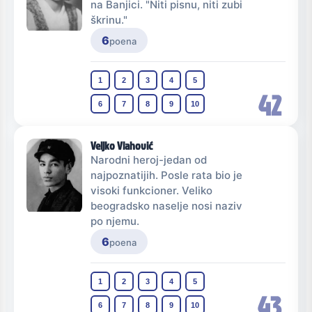
na Banjici. "Niti pisnu, niti zubi
škrinu."
6
poena
1
2
3
4
5
42
6
7
8
9
10
Veljko Vlahović
Narodni heroj-jedan od
najpoznatijih. Posle rata bio je
visoki funkcioner. Veliko
beogradsko naselje nosi naziv
po njemu.
6
poena
1
2
3
4
5
43
6
7
8
9
10