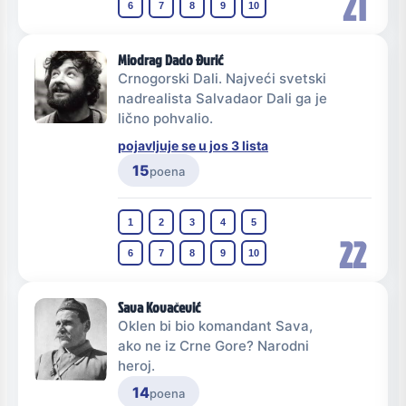
21
6
7
8
9
10
Miodrag Dado Đurić
Crnogorski Dali. Najveći svetski
nadrealista Salvadaor Dali ga je
lično pohvalio.
pojavljuje se u jos 3 lista
15
poena
1
2
3
4
5
22
6
7
8
9
10
Sava Kovačević
Oklen bi bio komandant Sava,
ako ne iz Crne Gore? Narodni
heroj.
14
poena