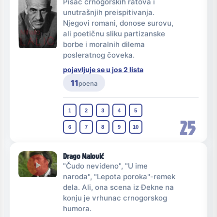
Pisac crnogorskih ratova i
unutrašnjih preispitivanja.
Njegovi romani, donose surovu,
ali poetičnu sliku partizanske
borbe i moralnih dilema
posleratnog čoveka.
pojavljuje se u jos 2 lista
11
poena
1
2
3
4
5
25
6
7
8
9
10
Drago Malović
"Čudo neviđeno", "U ime
naroda", "Lepota poroka"-remek
dela. Ali, ona scena iz Đekne na
konju je vrhunac crnogorskog
humora.