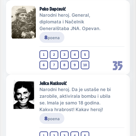
Peko Dapčević
Narodni heroj. General,
diplomata i Načelnik
Generalštaba JNA. Opevan.
8
poena
1
2
3
4
5
35
6
7
8
9
10
Jelica Mašković
Narodni heroj. Da je ustaše ne bi
zarobile, aktivirala bombu i ubila
se. Imala je samo 18 godina.
Kakva hrabrost! Kakav heroj!
8
poena
1
2
3
4
5