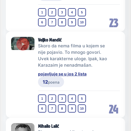
1
2
3
4
5
23
6
7
8
9
10
Veljko Mandić
Skoro da nema filma u kojem se
nije pojavio. To mnogo govori.
Uvek karakterne uloge. Ipak, kao
Karazaim je nenadmašan.
pojavljuje se u jos 2 lista
12
poena
1
2
3
4
5
24
6
7
8
9
10
Mihailo Lalić