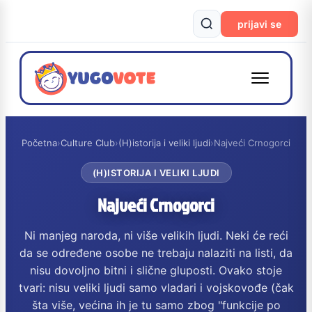
prijavi se
Početna
›
Culture Club
›
(H)istorija i veliki ljudi
›
Najveći Crnogorci
(H)ISTORIJA I VELIKI LJUDI
Najveći Crnogorci
Ni manjeg naroda, ni više velikih ljudi. Neki će reći
da se određene osobe ne trebaju nalaziti na listi, da
nisu dovoljno bitni i slične gluposti. Ovako stoje
tvari: nisu veliki ljudi samo vladari i vojskovođe (čak
šta više, većina ih je tu samo zbog "funkcije po