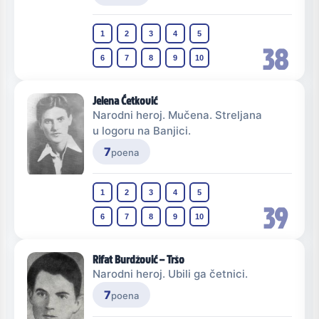
1
2
3
4
5
38
6
7
8
9
10
Jelena Ćetković
Narodni heroj. Mučena. Streljana
u logoru na Banjici.
7
poena
1
2
3
4
5
39
6
7
8
9
10
Rifat Burdžović – Tršo
Narodni heroj. Ubili ga četnici.
7
poena