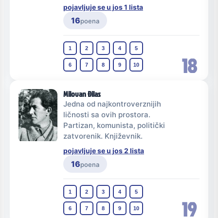
pojavljuje se u jos 1 lista
16
poena
1
2
3
4
5
18
6
7
8
9
10
Milovan Đilas
Jedna od najkontroverznijih
ličnosti sa ovih prostora.
Partizan, komunista, politički
zatvorenik. Književnik.
pojavljuje se u jos 2 lista
16
poena
1
2
3
4
5
19
6
7
8
9
10