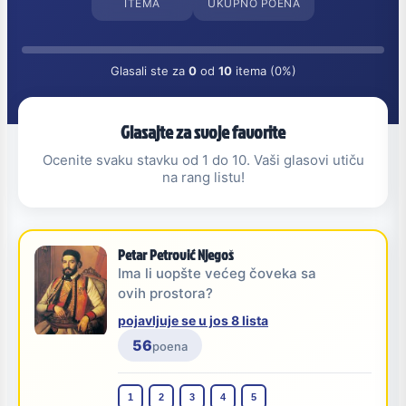
ITEMA
UKUPNO POENA
Glasali ste za
0
od
10
itema (0%)
Glasajte za svoje favorite
Ocenite svaku stavku od 1 do 10. Vaši glasovi utiču
na rang listu!
Petar Petrović Njegoš
Ima li uopšte većeg čoveka sa
ovih prostora?
pojavljuje se u jos 8 lista
56
poena
1
2
3
4
5