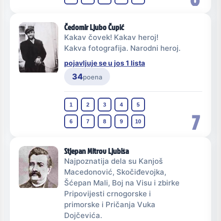
Čedomir Ljubo Čupić
Kakav čovek! Kakav heroj!
Kakva fotografija. Narodni heroj.
pojavljuje se u jos 1 lista
34
poena
1
2
3
4
5
7
6
7
8
9
10
Stjepan Mitrov Ljubiša
Najpoznatija dela su Kanjoš
Macedonović, Skočiđevojka,
Šćepan Mali, Boj na Visu i zbirke
Pripovijesti crnogorske i
primorske i Pričanja Vuka
Dojčevića.