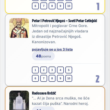
1
6
7
8
9
10
Petar I Petrović Njegoš – Sveti Petar Cetinjski
Mitropolit i poglavar Crne Gore.
Jedan od najznačajnijih vladara
iz dinastije Petrović Njegoš.
Kanonizovan.
pojavljuje se u jos 3 lista
48
poena
1
2
3
4
5
2
6
7
8
9
10
Radosava Krdžić
"... Al je žena srca muška, ne šće
kazat čija puška”. Narodni heroj.