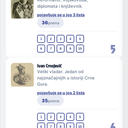
diplomata i književnik.
pojavljuje se u jos 3 lista
36
poena
1
2
3
4
5
5
6
7
8
9
10
Ivan Crnojević
Veliki vladar. Jedan od
najznačajnijih u istoriji Crne
Gore.
pojavljuje se u jos 2 lista
35
poena
1
2
3
4
5
6
6
7
8
9
10