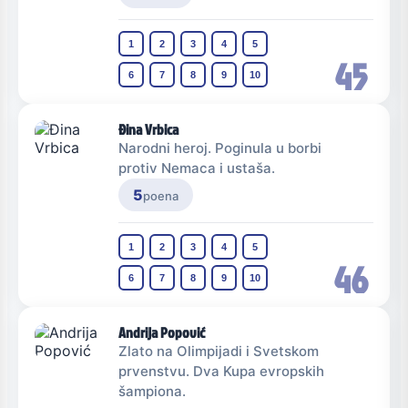
1
2
3
4
5
45
6
7
8
9
10
Đina Vrbica
Narodni heroj. Poginula u borbi
protiv Nemaca i ustaša.
5
poena
1
2
3
4
5
46
6
7
8
9
10
Andrija Popović
Zlato na Olimpijadi i Svetskom
prvenstvu. Dva Kupa evropskih
šampiona.