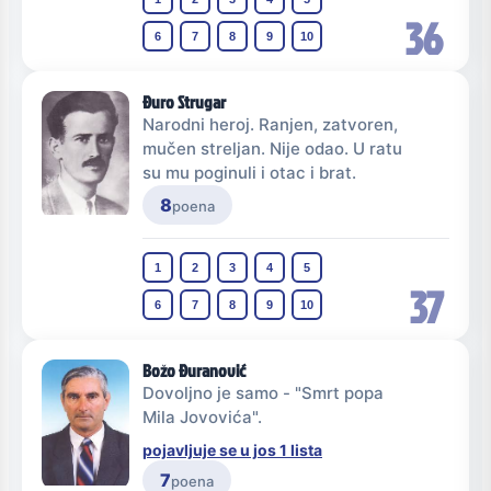
36
6
7
8
9
10
Đuro Strugar
Narodni heroj. Ranjen, zatvoren,
mučen streljan. Nije odao. U ratu
su mu poginuli i otac i brat.
8
poena
1
2
3
4
5
37
6
7
8
9
10
Božo Đuranović
Dovoljno je samo - "Smrt popa
Mila Jovovića".
pojavljuje se u jos 1 lista
7
poena