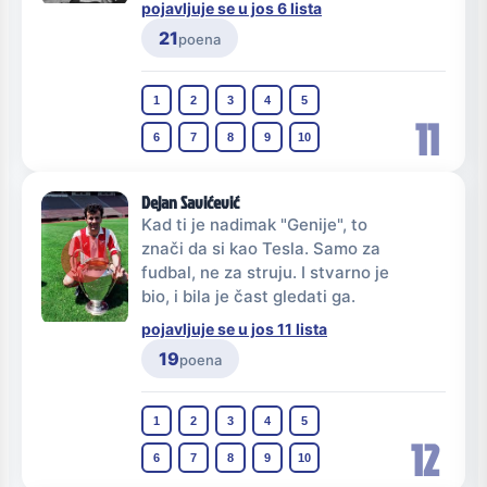
pojavljuje se u jos 6 lista
21
poena
1
2
3
4
5
11
6
7
8
9
10
Dejan Savićević
Kad ti je nadimak "Genije", to
znači da si kao Tesla. Samo za
fudbal, ne za struju. I stvarno je
bio, i bila je čast gledati ga.
pojavljuje se u jos 11 lista
19
poena
1
2
3
4
5
12
6
7
8
9
10