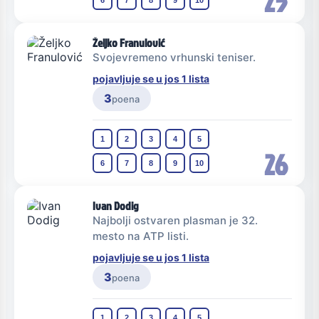
25
6
7
8
9
10
Željko Franulović
Svojevremeno vrhunski teniser.
pojavljuje se u jos 1 lista
3
poena
1
2
3
4
5
26
6
7
8
9
10
Ivan Dodig
Najbolji ostvaren plasman je 32.
mesto na ATP listi.
pojavljuje se u jos 1 lista
3
poena
1
2
3
4
5