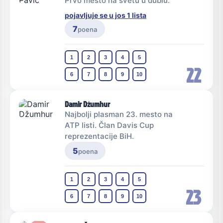
Prvo mesto na svetu u dublu.
pojavljuje se u jos 1 lista
7
poena
1
2
3
4
5
22
6
7
8
9
10
Damir Džumhur
Najbolji plasman 23. mesto na
ATP listi. Član Davis Cup
reprezentacije BiH.
5
poena
1
2
3
4
5
23
6
7
8
9
10