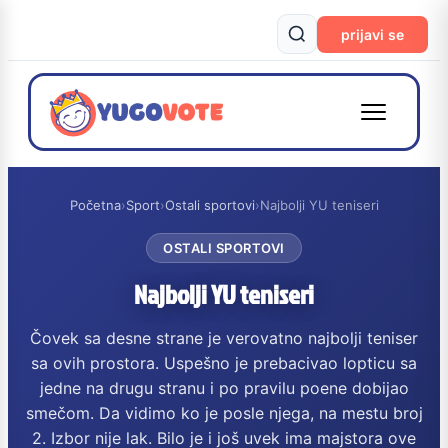
prijavi se
Početna
›
Sport
›
Ostali sportovi
›
Najbolji YU teniseri
OSTALI SPORTOVI
Najbolji YU teniseri
Čovek sa desne strane je verovatno najbolji teniser
sa ovih prostora. Uspešno je prebacivao lopticu sa
jedne na drugu stranu i po pravilu poene dobijao
smečom. Da vidimo ko je posle njega, na mestu broj
2. Izbor nije lak. Bilo je i još uvek ima majstora ove