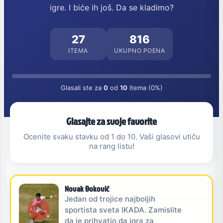
igre. I biće ih još. Da se kladimo?
27
816
ITEMA
UKUPNO POENA
Glasali ste za
0
od
10
itema (0%)
Glasajte za svoje favorite
Ocenite svaku stavku od 1 do 10. Vaši glasovi utiču
na rang listu!
Novak Đoković
Jedan od trojice najboljih
sportista sveta IKADA. Zamislite
da je prihvatio da igra za