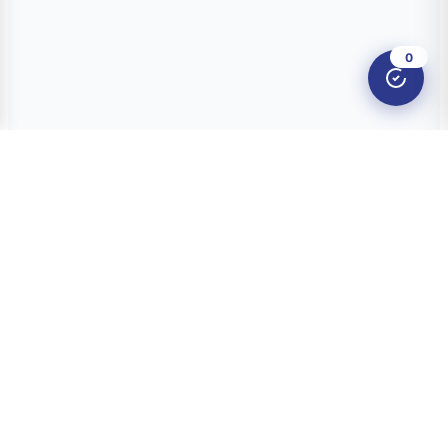
0
O nama
Ankete
Kvizovi
Dvoboji
Kontakt