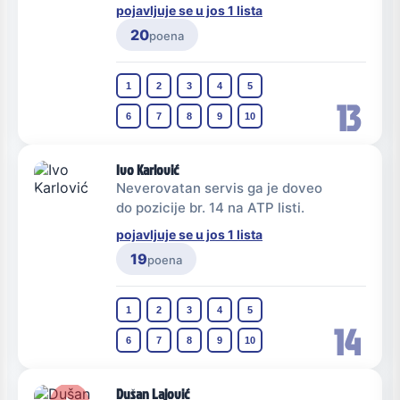
pojavljuje se u jos 1 lista
20
poena
1
2
3
4
5
13
6
7
8
9
10
Ivo Karlović
Neverovatan servis ga je doveo
do pozicije br. 14 na ATP listi.
pojavljuje se u jos 1 lista
19
poena
1
2
3
4
5
14
6
7
8
9
10
Dušan Lajović