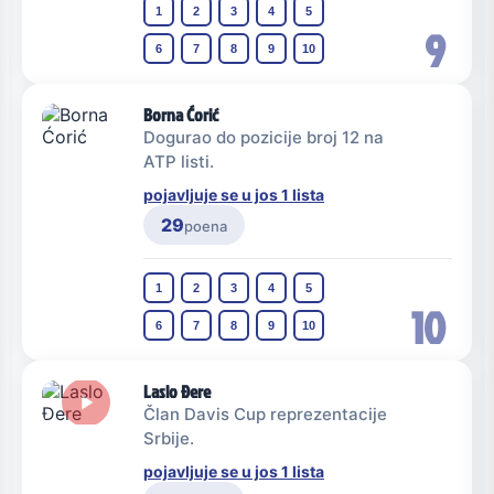
1
2
3
4
5
9
6
7
8
9
10
Borna Ćorić
Dogurao do pozicije broj 12 na
ATP listi.
pojavljuje se u jos 1 lista
29
poena
1
2
3
4
5
10
6
7
8
9
10
Laslo Đere
Član Davis Cup reprezentacije
Srbije.
pojavljuje se u jos 1 lista