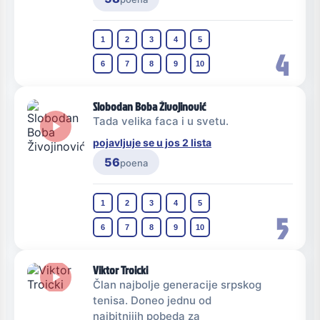
1
2
3
4
5
4
6
7
8
9
10
Slobodan Boba Živojinović
Tada velika faca i u svetu.
pojavljuje se u jos 2 lista
56
poena
1
2
3
4
5
5
6
7
8
9
10
Viktor Troicki
Član najbolje generacije srpskog
tenisa. Doneo jednu od
najbitnijih pobeda za