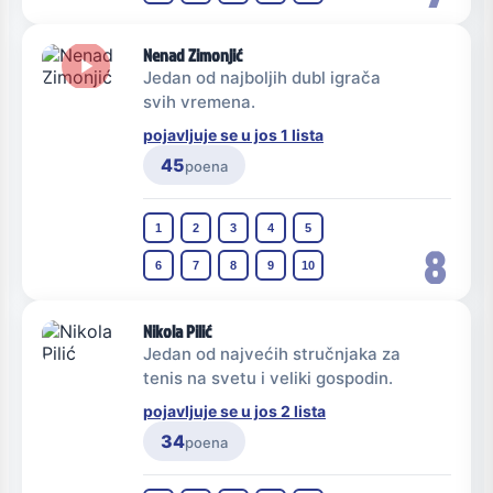
Nenad Zimonjić
Jedan od najboljih dubl igrača
svih vremena.
pojavljuje se u jos 1 lista
45
poena
1
2
3
4
5
8
6
7
8
9
10
Nikola Pilić
Jedan od najvećih stručnjaka za
tenis na svetu i veliki gospodin.
pojavljuje se u jos 2 lista
34
poena