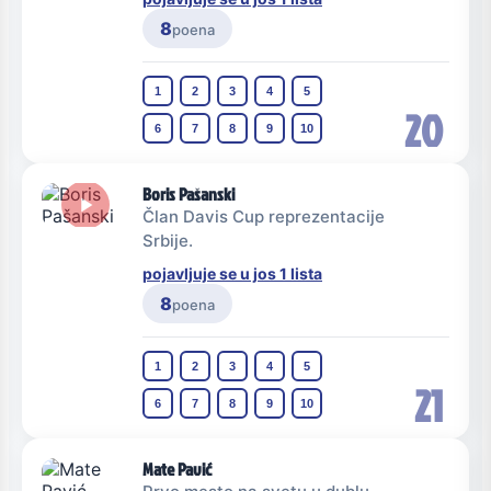
8
poena
1
2
3
4
5
20
6
7
8
9
10
Boris Pašanski
Član Davis Cup reprezentacije
Srbije.
pojavljuje se u jos 1 lista
8
poena
1
2
3
4
5
21
6
7
8
9
10
Mate Pavić