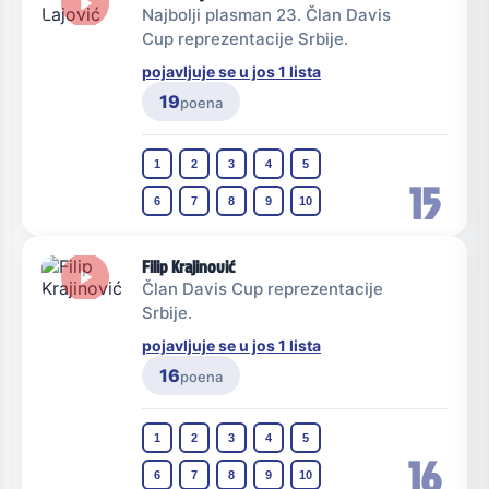
Najbolji plasman 23. Član Davis
Cup reprezentacije Srbije.
pojavljuje se u jos 1 lista
19
poena
1
2
3
4
5
15
6
7
8
9
10
Filip Krajinović
Član Davis Cup reprezentacije
Srbije.
pojavljuje se u jos 1 lista
16
poena
1
2
3
4
5
16
6
7
8
9
10