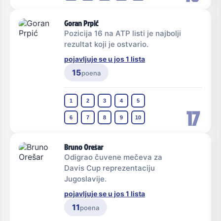
Goran Prpić
Pozicija 16 na ATP listi je najbolji
rezultat koji je ostvario.
pojavljuje se u jos 1 lista
15
poena
1
2
3
4
5
17
6
7
8
9
10
Bruno Orešar
Odigrao čuvene mečeva za
Davis Cup reprezentaciju
Jugoslavije.
pojavljuje se u jos 1 lista
11
poena