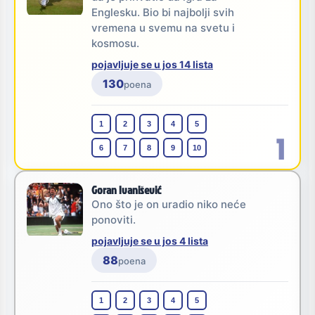
Englesku. Bio bi najbolji svih
vremena u svemu na svetu i
kosmosu.
pojavljuje se u jos 14 lista
130
poena
1
2
3
4
5
1
6
7
8
9
10
Goran Ivanišević
Ono što je on uradio niko neće
ponoviti.
pojavljuje se u jos 4 lista
88
poena
1
2
3
4
5