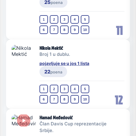
25
poena
1
2
3
4
5
11
6
7
8
9
10
Nikola Mektić
Broj 1 u dublu.
pojavljuje se u jos 1 lista
22
poena
1
2
3
4
5
12
6
7
8
9
10
Hamad Međedović
Član Davis Cup reprezentacije
Srbije.