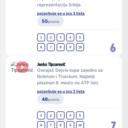
reprezentaciju Srbije.
pojavljuje se u jos 3 lista
55
poena
1
2
3
4
5
6
6
7
8
9
10
Janko Tipsarević
Osvajač Dejvis kupa zajedno sa
Noletom i Troickom. Najbolji
plasman 8. mesto na ATP listi.
pojavljuje se u jos 2 lista
46
poena
1
2
3
4
5
7
6
7
8
9
10