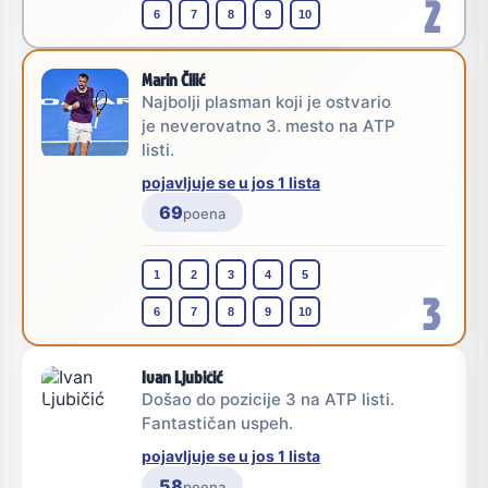
2
6
7
8
9
10
Marin Čilić
Najbolji plasman koji je ostvario
je neverovatno 3. mesto na ATP
listi.
pojavljuje se u jos 1 lista
69
poena
1
2
3
4
5
3
6
7
8
9
10
Ivan Ljubičić
Došao do pozicije 3 na ATP listi.
Fantastičan uspeh.
pojavljuje se u jos 1 lista
58
poena