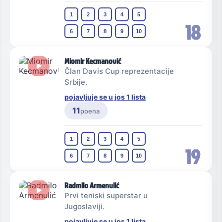
1
2
3
4
5
18
6
7
8
9
10
Miomir Kecmanović
Član Davis Cup reprezentacije
Srbije.
pojavljuje se u jos 1 lista
11
poena
1
2
3
4
5
19
6
7
8
9
10
Radmilo Armenulić
Prvi teniski superstar u
Jugoslaviji.
pojavljuje se u jos 1 lista