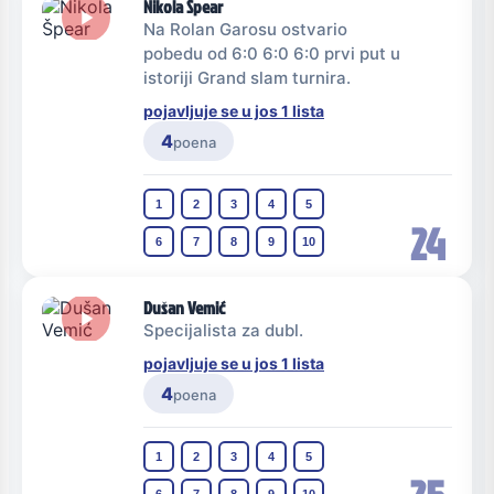
Nikola Špear
Na Rolan Garosu ostvario
pobedu od 6:0 6:0 6:0 prvi put u
istoriji Grand slam turnira.
pojavljuje se u jos 1 lista
4
poena
1
2
3
4
5
24
6
7
8
9
10
Dušan Vemić
Specijalista za dubl.
pojavljuje se u jos 1 lista
4
poena
1
2
3
4
5