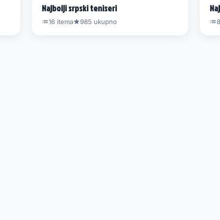
Najbolji srpski teniseri
Naj
16 itema
985 ukupno
8