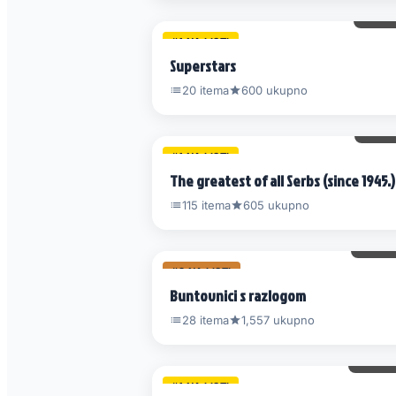
68 
#1 NA LISTI
Superstars
20 itema
600 ukupno
27 
#1 NA LISTI
The greatest of all Serbs (since 1945.)
115 itema
605 ukupno
121 
#3 NA LISTI
Buntovnici s razlogom
28 itema
1,557 ukupno
143 
#1 NA LISTI