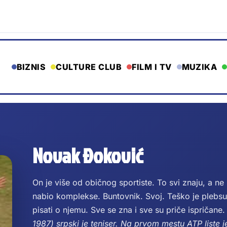
BIZNIS
CULTURE CLUB
FILM I TV
MUZIKA
Novak Đoković
On je više od običnog sportiste. To svi znaju, a 
nabio komplekse. Buntovnik. Svoj. Teško je plebsu 
pisati o njemu. Sve se zna i sve su priče ispričane
1987) srpski je teniser.
Na prvom mestu ATP liste je