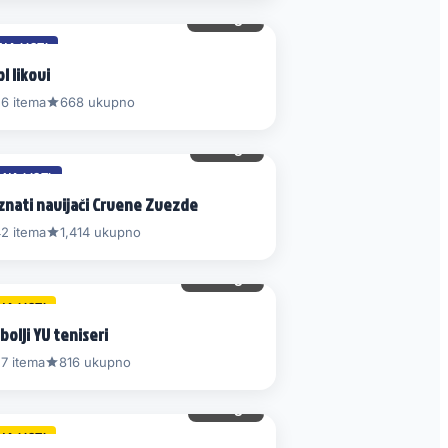
28 gl.
NA LISTI
l likovi
6 itema
668 ukupno
51 gl.
 NA LISTI
znati navijači Crvene Zvezde
2 itema
1,414 ukupno
130 gl.
NA LISTI
bolji YU teniseri
7 itema
816 ukupno
78 gl.
NA LISTI