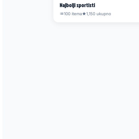
Najbolji sportisti
100 itema
1,150 ukupno