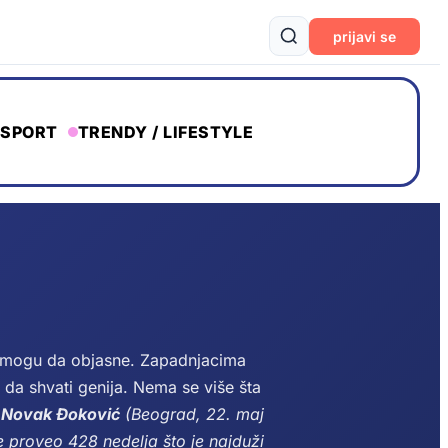
prijavi se
SPORT
TRENDY / LIFESTYLE
ne mogu da objasne. Zapadnjacima
da shvati genija. Nema se više šta
.
Novak Đoković
(Beograd, 22. maj
 proveo 428 nedelja što je najduži