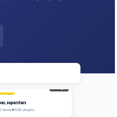
74 gl.
NA LISTI
per, superstars
0 itema
536 ukupno