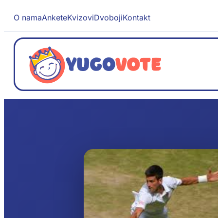
O nama
Ankete
Kvizovi
Dvoboji
Kontakt