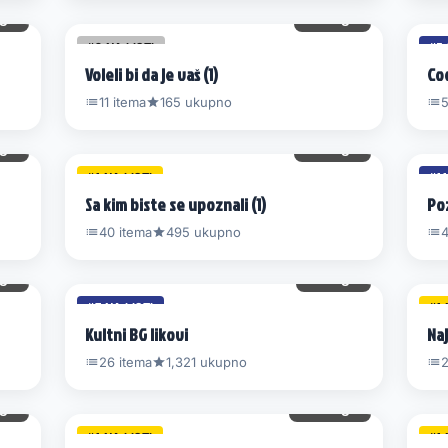
gl.
26 gl.
#2 NA LISTI
#5 
Voleli bi da je vaš (1)
Coo
11 itema
165 ukupno
5
gl.
50 gl.
#1 NA LISTI
#11
Sa kim biste se upoznali (1)
Po
40 itema
495 ukupno
4
gl.
77 gl.
#7 NA LISTI
#1 
Kultni BG likovi
Naj
26 itema
1,321 ukupno
2
gl.
157 gl.
#1 NA LISTI
#1 