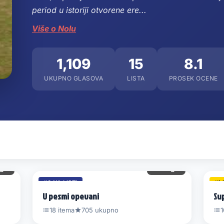
period u istoriji otvorene ere
...
Više o Nolu
1,109
15
8.1
UKUPNO GLASOVA
LISTA
PROSEK OCENE
gl.
65 gl.
#6 NA LISTI
#1 
U pesmi opevani
Su
18 itema
705 ukupno
1