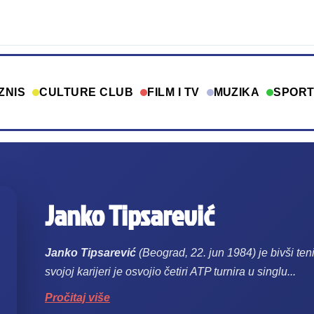
ZNIS
CULTURE CLUB
FILM I TV
MUZIKA
SPOR
Janko Tipsarević
Janko Tipsarević
(Beograd, 22. jun 1984) je bivši teni
svojoj karijeri je osvojio četiri ATP turnira u singlu...
Pročitaj više