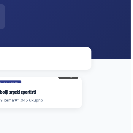
8 gl.
3 NA LISTI
bolji srpski sportisti
9 itema
1,045 ukupno