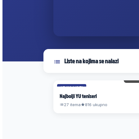
Liste na kojima se nalazi
46 
#7 NA LISTI
Najbolji YU teniseri
27 itema
816 ukupno