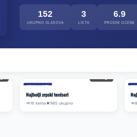
152
3
6.9
UKUPNO GLASOVA
LISTA
PROSEK OCENE
gl.
98 gl.
#5 NA LISTI
#4
Najbolji srpski teniseri
Naj
16 itema
985 ukupno
8