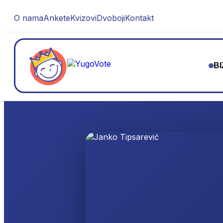
O nama
Ankete
Kvizovi
Dvoboji
Kontakt
BI