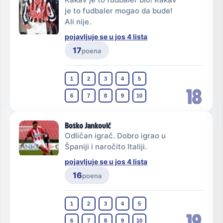
je to fudbaler mogao da bude!
Ali nije.
pojavljuje se u jos 4 lista
17
poena
1
2
3
4
5
18
6
7
8
9
10
Boško Janković
Odličan igrač. Dobro igrao u
Španiji i naročito Italiji.
pojavljuje se u jos 4 lista
16
poena
1
2
3
4
5
19
6
7
8
9
10