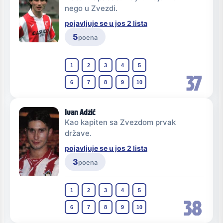
nego u Zvezdi.
pojavljuje se u jos 2 lista
5
poena
1
2
3
4
5
37
6
7
8
9
10
Ivan Adžić
Kao kapiten sa Zvezdom prvak
države.
pojavljuje se u jos 2 lista
3
poena
1
2
3
4
5
38
6
7
8
9
10