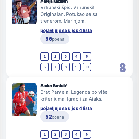
Mateja Kežman
Vrhunski špic. Vrhunski!
Originalan. Potukao se sa
trenerom. Murinjom.
pojavljuje se u jos 4 lista
56
poena
1
2
3
4
5
8
6
7
8
9
10
Marko Pantelić
Brat Pantela. Legenda po više
kriterijuma. Igrao i za Ajaks.
pojavljuje se u jos 4 lista
52
poena
1
2
3
4
5