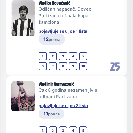
Vladica Kovačević
Odličan napadač. Doveo
Partizan do finala Kupa
šampiona.
pojavljuje se u jos 1 lista
12
poena
1
2
3
4
5
25
6
7
8
9
10
Vladimir Vermezović
Čak 8 godina nezamenljiv u
odbrani Partizana.
pojavljuje se u jos 2 lista
11
poena
1
2
3
4
5