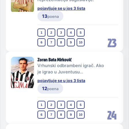
pojavljuje se u jos 3 lista
13
poena
1
2
3
4
5
23
6
7
8
9
10
Zoran Bata Mirković
Vrhunski odbrambeni igrač. Ako
je igrao u Juventusu...
pojavljuje se u jos 3 lista
12
poena
1
2
3
4
5
24
6
7
8
9
10