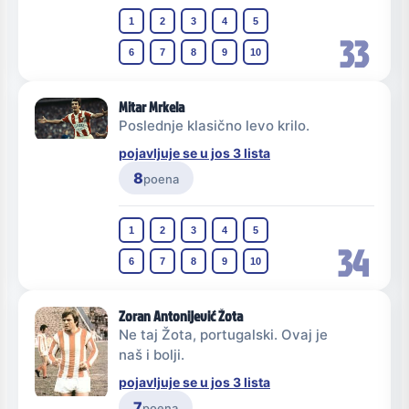
1
2
3
4
5
33
6
7
8
9
10
Mitar Mrkela
Poslednje klasično levo krilo.
pojavljuje se u jos 3 lista
8
poena
1
2
3
4
5
34
6
7
8
9
10
Zoran Antonijević Žota
Ne taj Žota, portugalski. Ovaj je
naš i bolji.
pojavljuje se u jos 3 lista
7
poena