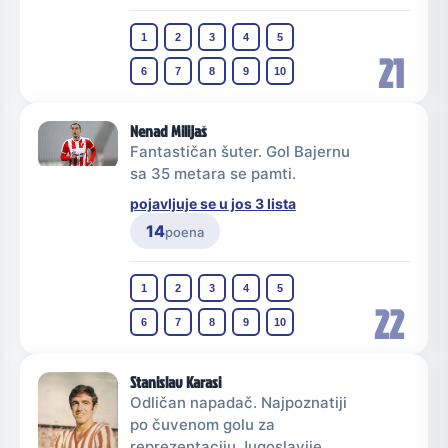
1
2
3
4
5
21
6
7
8
9
10
Nenad Milijaš
Fantastičan šuter. Gol Bajernu
sa 35 metara se pamti.
pojavljuje se u jos 3 lista
14
poena
1
2
3
4
5
22
6
7
8
9
10
Stanislav Karasi
Odličan napadač. Najpoznatiji
po čuvenom golu za
reprezentaciju Jugoslavije.