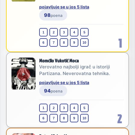
pojavljuje se u jos 5 lista
98
poena
1
2
3
4
5
1
6
7
8
9
10
Momčilo Vukotić Moca
Verovatno najbolji igrač u istoriji
Partizana. Neverovatna tehnika.
pojavljuje se u jos 5 lista
94
poena
1
2
3
4
5
2
6
7
8
9
10