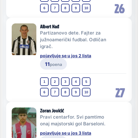
26
6
7
8
9
10
Albert Nađ
Partizanovo dete. Fajter za
južnoamerički fudbal. Odličan
igrač.
pojavljuje se u jos 2 lista
11
poena
1
2
3
4
5
27
6
7
8
9
10
Zoran Jovičić
Pravi centarfor. Svi pamtimo
onaj majstorski gol Barseloni.
pojavljuje se u jos 3 lista