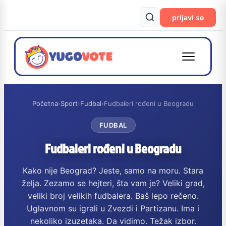
prijavi se
Početna
›
Sport
›
Fudbal
›
Fudbaleri rođeni u Beogradu
FUDBAL
Fudbaleri rođeni u Beogradu
Kako nije Beograd? Jeste, samo na moru. Stara
želja. Zezamo se hejteri, šta vam je? Veliki grad,
veliki broj velikih fudbalera. Baš lepo rečeno.
Uglavnom su igrali u Zvezdi i Partizanu. Ima i
nekoliko izuzetaka. Da vidimo. Težak izbor.