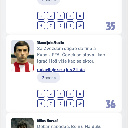
1
2
3
4
5
35
6
7
8
9
10
Slavoljub Muslin
Sa Zvezdom stigao do finala
Kupa UEFA. Čovek od stava i kao
igrač i još više kao selektor.
pojavljuje se u jos 3 lista
7
poena
1
2
3
4
5
36
6
7
8
9
10
Miloš Bursać
Dobar napadač. Bolji u Hajduku