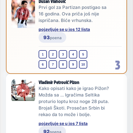
Dušan Vlahović
Prvi gol za Partizan postigao sa
16 godina. Ova priča još nije
ispričana. Biće vrhunska.
pojavljuje se u jos 12 lista
93
poena
1
2
3
4
5
3
6
7
8
9
10
Vladimir Petrović Pižon
Kako opisati kako je igrao Pižon?
Možda sa ... Igračima Seltika
proturio loptu kroz noge 28 puta.
Brojali Škoti. Prosečan Srbin bi
rekao da to može i bolje.
pojavljuje se u jos 7 lista
92
poena