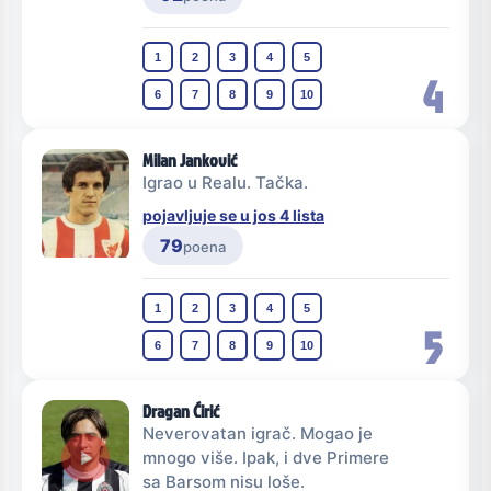
1
2
3
4
5
4
6
7
8
9
10
Milan Janković
Igrao u Realu. Tačka.
pojavljuje se u jos 4 lista
79
poena
1
2
3
4
5
5
6
7
8
9
10
Dragan Ćirić
Neverovatan igrač. Mogao je
mnogo više. Ipak, i dve Primere
sa Barsom nisu loše.