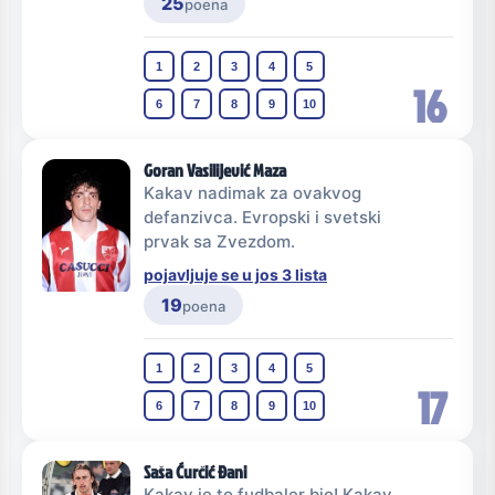
25
poena
1
2
3
4
5
16
6
7
8
9
10
Goran Vasilijević Maza
Kakav nadimak za ovakvog
defanzivca. Evropski i svetski
prvak sa Zvezdom.
pojavljuje se u jos 3 lista
19
poena
1
2
3
4
5
17
6
7
8
9
10
Saša Ćurčić Đani
Kakav je to fudbaler bio! Kakav