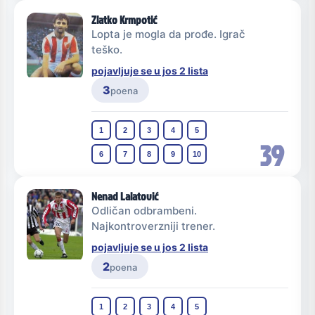
Zlatko Krmpotić
Lopta je mogla da prođe. Igrač
teško.
pojavljuje se u jos 2 lista
3
poena
1
2
3
4
5
39
6
7
8
9
10
Nenad Lalatović
Odličan odbrambeni.
Najkontroverzniji trener.
pojavljuje se u jos 2 lista
2
poena
1
2
3
4
5