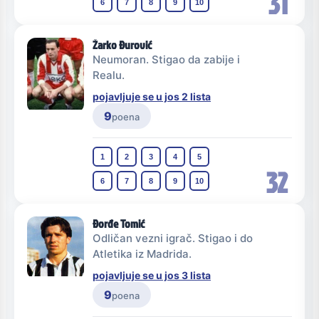
31
6
7
8
9
10
Žarko Đurović
Neumoran. Stigao da zabije i
Realu.
pojavljuje se u jos 2 lista
9
poena
1
2
3
4
5
32
6
7
8
9
10
Đorđe Tomić
Odličan vezni igrač. Stigao i do
Atletika iz Madrida.
pojavljuje se u jos 3 lista
9
poena