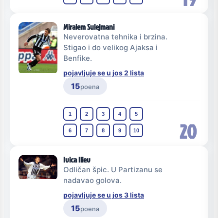
Miralem Sulejmani
Neverovatna tehnika i brzina.
Stigao i do velikog Ajaksa i
Benfike.
pojavljuje se u jos 2 lista
15
poena
1
2
3
4
5
20
6
7
8
9
10
Ivica Iliev
Odličan špic. U Partizanu se
nadavao golova.
pojavljuje se u jos 3 lista
15
poena