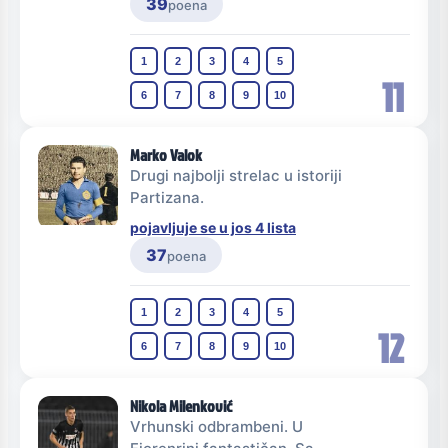
39
poena
1
2
3
4
5
11
6
7
8
9
10
Marko Valok
Drugi najbolji strelac u istoriji
Partizana.
pojavljuje se u jos 4 lista
37
poena
1
2
3
4
5
12
6
7
8
9
10
Nikola Milenković
Vrhunski odbrambeni. U