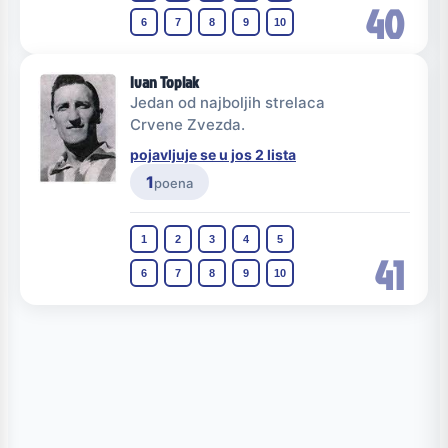
40
6
7
8
9
10
Ivan Toplak
Jedan od najboljih strelaca
Crvene Zvezda.
pojavljuje se u jos 2 lista
1
poena
1
2
3
4
5
41
6
7
8
9
10