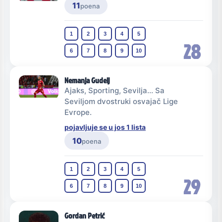
11
poena
1
2
3
4
5
28
6
7
8
9
10
Nemanja Gudelj
Ajaks, Sporting, Sevilja... Sa
Seviljom dvostruki osvajač Lige
Evrope.
pojavljuje se u jos 1 lista
10
poena
1
2
3
4
5
29
6
7
8
9
10
Gordan Petrić