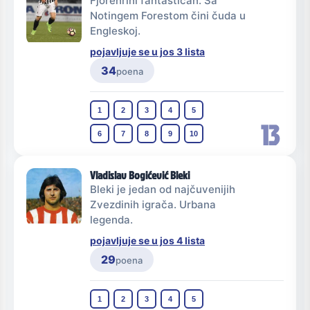
Fjorenrini fantastičan. Sa
Notingem Forestom čini čuda u
Engleskoj.
pojavljuje se u jos 3 lista
34
poena
1
2
3
4
5
13
6
7
8
9
10
Vladislav Bogićević Bleki
Bleki je jedan od najčuvenijih
Zvezdinih igrača. Urbana
legenda.
pojavljuje se u jos 4 lista
29
poena
1
2
3
4
5