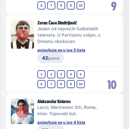
9
6
7
8
9
10
Zoran Čava Dimitrijević
Jedan od najvećih fudbalskih
talenata. U Partizanu voljen, u
Dinamu obožavan.
pojavljuje se u jos 5 lista
42
poena
1
2
3
4
5
10
6
7
8
9
10
Aleksandar Kolarov
Lacio, Mančester Siti, Roma,
Inter. Topovski šut.
pojavljuje se u jos 4 lista