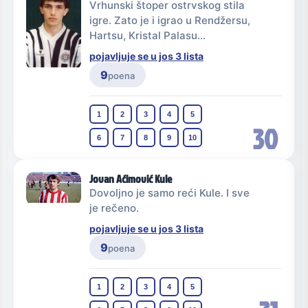
Vrhunski štoper ostrvskog stila
igre. Zato je i igrao u Rendžersu,
Hartsu, Kristal Palasu...
pojavljuje se u jos 3 lista
9
poena
1
2
3
4
5
30
6
7
8
9
10
Jovan Aćimović Kule
Dovoljno je samo reći Kule. I sve
je rečeno.
pojavljuje se u jos 3 lista
9
poena
1
2
3
4
5