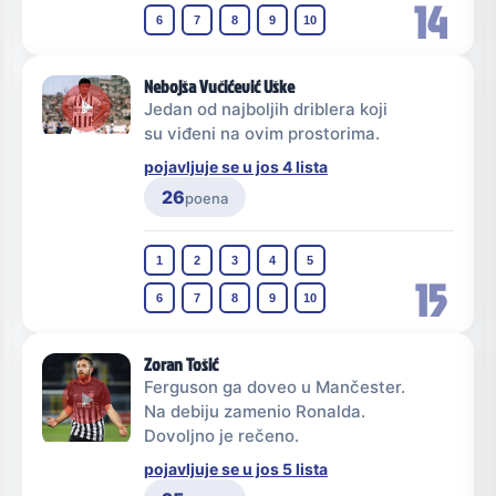
14
6
7
8
9
10
Nebojša Vučićević Uške
Jedan od najboljih driblera koji
su viđeni na ovim prostorima.
pojavljuje se u jos 4 lista
26
poena
1
2
3
4
5
15
6
7
8
9
10
Zoran Tošić
Ferguson ga doveo u Mančester.
Na debiju zamenio Ronalda.
Dovoljno je rečeno.
pojavljuje se u jos 5 lista