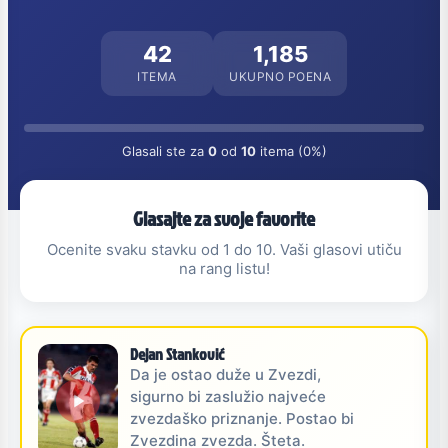
42
1,185
ITEMA
UKUPNO POENA
Glasali ste za
0
od
10
itema (0%)
Glasajte za svoje favorite
Ocenite svaku stavku od 1 do 10. Vaši glasovi utiču
na rang listu!
Dejan Stanković
Da je ostao duže u Zvezdi,
sigurno bi zaslužio najveće
zvezdaško priznanje. Postao bi
Zvezdina zvezda. Šteta.