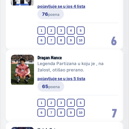
pojavljuje se u jos 4 lista
76
poena
1
2
3
4
5
6
6
7
8
9
10
Dragan Mance
Legenda Partizana u koju je , na
žalost, otišao prerano.
pojavljuje se u jos 5 lista
65
poena
1
2
3
4
5
7
6
7
8
9
10