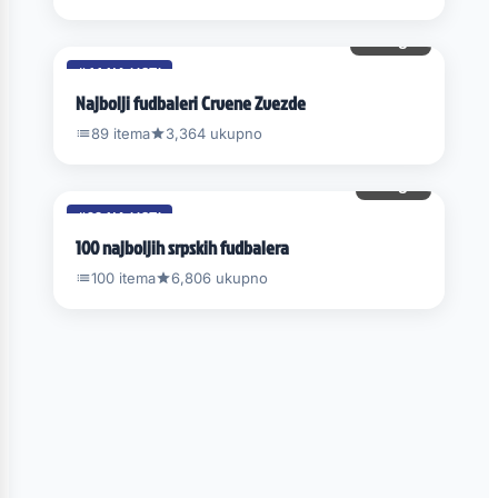
17 gl.
#44 NA LISTI
Najbolji fudbaleri Crvene Zvezde
89 itema
3,364 ukupno
5 gl.
#93 NA LISTI
100 najboljih srpskih fudbalera
100 itema
6,806 ukupno