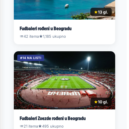
13 gl.
Fudbaleri rođeni u Beogradu
42 itema
1,185 ukupno
#14 NA LISTI
10 gl.
Fudbaleri Zvezde rođeni u Beogradu
21 itema
495 ukupno