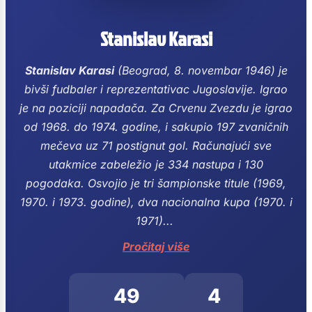
Stanislav Karasi
Stanislav Karasi
(Beograd, 8. novembar 1946) je
bivši fudbaler i reprezentativac Jugoslavije.
Igrao
je na poziciji napadača.
Za Crvenu Zvezdu je igrao
od 1968. do 1974. godine, i sakupio 197 zvaničnih
mečeva uz 71 postignut gol. Računajući sve
utakmice zabeležio je 334 nastupa i 130
pogodaka.
Osvojio je tri šampionske titule (1969,
1970. i 1973. godine), dva nacionalna kupa (1970. i
1971)...
Pročitaj više
49
4