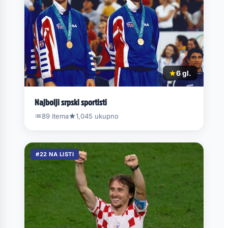
6 gl.
Najbolji srpski sportisti
89 itema
1,045 ukupno
#22 NA LISTI