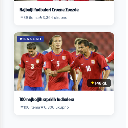
Najbolji fudbaleri Crvene Zvezde
89 itema
3,364 ukupno
#15 NA LISTI
148 gl.
100 najboljih srpskih fudbalera
100 itema
6,806 ukupno