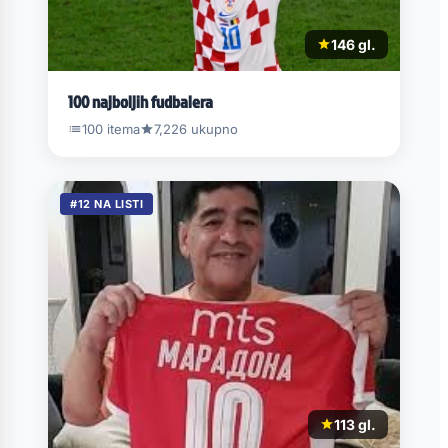
146 gl.
100 najboljih fudbalera
100 itema
7,226 ukupno
#12 NA LISTI
113 gl.