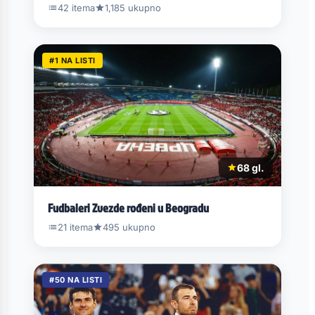
42 itema
1,185 ukupno
#1 NA LISTI
68 gl.
Fudbaleri Zvezde rođeni u Beogradu
21 itema
495 ukupno
#50 NA LISTI