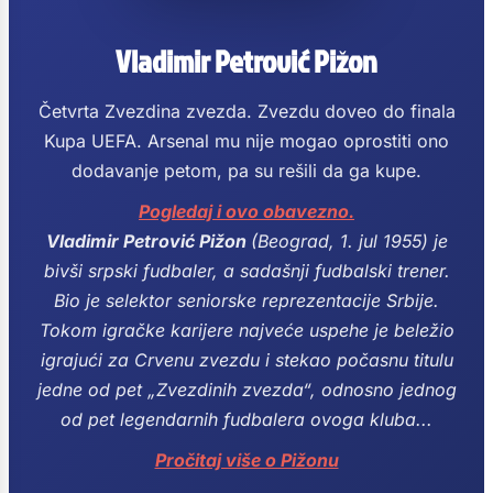
Vladimir Petrović Pižon
Četvrta Zvezdina zvezda. Zvezdu doveo do finala
Kupa UEFA. Arsenal mu nije mogao oprostiti ono
dodavanje petom, pa su rešili da ga kupe.
Pogledaj i ovo obavezno.
Vladimir Petrović Pižon
(Beograd, 1. jul 1955) je
bivši srpski fudbaler, a sadašnji fudbalski trener.
Bio je selektor seniorske reprezentacije Srbije.
Tokom igračke karijere najveće uspehe je beležio
igrajući za Crvenu zvezdu i stekao počasnu titulu
jedne od pet „Zvezdinih zvezda“, odnosno jednog
od pet legendarnih fudbalera ovoga kluba...
Pročitaj više o Pižonu