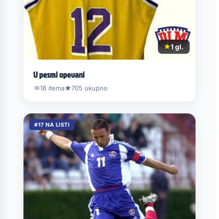
1 gl.
U pesmi opevani
18 itema
705 ukupno
#17 NA LISTI