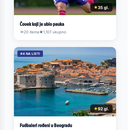
35 gl.
Čovek koji je ubio pauka
20 itema
1,107 ukupno
#4 NA LISTI
92 gl.
Fudbaleri rođeni u Beogradu