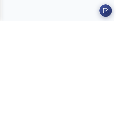
O nama
Ankete
Kvizovi
Dvoboji
Kontakt