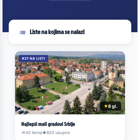
Liste na kojima se nalazi
#27 NA LISTI
8 gl.
Najlepši mali gradovi Srbije
43 itema
803 ukupno