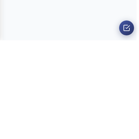
O nama
Ankete
Kvizovi
Dvoboji
Kontakt