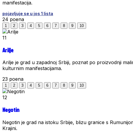
manifestacija.
pojavljuje se u jos 1 lista
24
poena
1
2
3
4
5
6
7
8
9
10
11
Arilje
Arilje je grad u zapadnoj Srbiji, poznat po proizvodnji mal
kulturnim manifestacijama.
23
poena
1
2
3
4
5
6
7
8
9
10
12
Negotin
Negotin je grad na istoku Srbije, blizu granice s Rumunijo
Krajini.