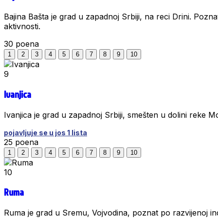
Bajina Bašta je grad u zapadnoj Srbiji, na reci Drini. Pozna
aktivnosti.
30
poena
1
2
3
4
5
6
7
8
9
10
9
Ivanjica
Ivanjica je grad u zapadnoj Srbiji, smešten u dolini reke
pojavljuje se u jos 1 lista
25
poena
1
2
3
4
5
6
7
8
9
10
10
Ruma
Ruma je grad u Sremu, Vojvodina, poznat po razvijenoj indu