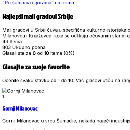
"Po šumama i gorama" i morima
Najlepši mali gradovi Srbije
Mali gradovi u Srbiji čuvaju specifična kulturno-istorijska
Milanovca i Knjaževca, koja se odlikuju očuvanim starim 
43
Itema
803
Ukupno poena
Glasali ste za
0
od
10
itema (0%)
Glasajte za svoje favorite
Ocenite svaku stavku od 1 do 10. Vaši glasovi utiču na rang
1
Gornji Milanovac
Gornji Milanovac u srcu Šumadije, nekada najjači industrij