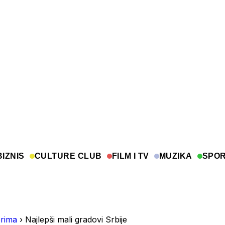
BIZNIS
CULTURE CLUB
FILM I TV
MUZIKA
SPO
rima
›
Najlepši mali gradovi Srbije