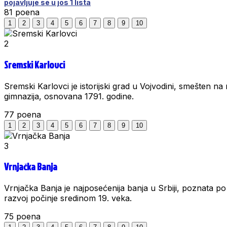
pojavljuje se u jos 1 lista
81
poena
1
2
3
4
5
6
7
8
9
10
2
Sremski Karlovci
Sremski Karlovci je istorijski grad u Vojvodini, smešten na 
gimnazija, osnovana 1791. godine.
77
poena
1
2
3
4
5
6
7
8
9
10
3
Vrnjačka Banja
Vrnjačka Banja je najposećenija banja u Srbiji, poznata po
razvoj počinje sredinom 19. veka.
75
poena