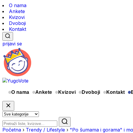
O nama
Ankete
Kvizovi
Dvoboji
Kontakt
prijavi se
O nama
Ankete
Kvizovi
Dvoboji
Kontakt
Početna
›
Trendy / Lifestyle
›
"Po šumama i gorama" i mo