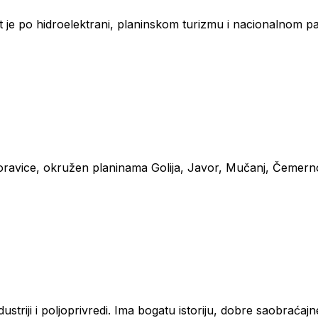
t je po hidroelektrani, planinskom turizmu i nacionalnom parku
 Moravice, okružen planinama Golija, Javor, Mučanj, Čemern
striji i poljoprivredi. Ima bogatu istoriju, dobre saobraćaj