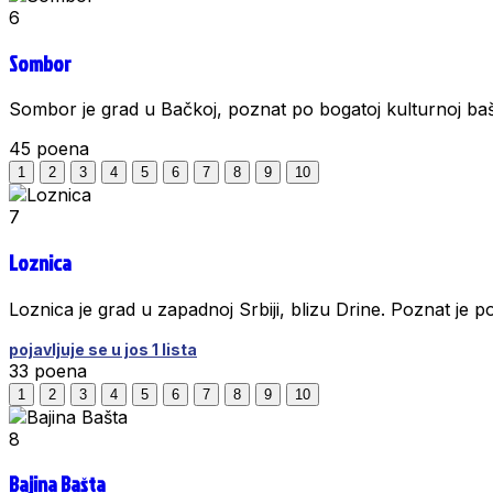
6
Sombor
Sombor je grad u Bačkoj, poznat po bogatoj kulturnoj baštin
45
poena
1
2
3
4
5
6
7
8
9
10
7
Loznica
Loznica je grad u zapadnoj Srbiji, blizu Drine. Poznat je po 
pojavljuje se u jos 1 lista
33
poena
1
2
3
4
5
6
7
8
9
10
8
Bajina Bašta