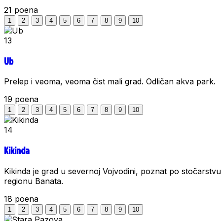
21
poena
1
2
3
4
5
6
7
8
9
10
13
Ub
Prelep i veoma, veoma čist mali grad. Odličan akva park.
19
poena
1
2
3
4
5
6
7
8
9
10
14
Kikinda
Kikinda je grad u severnoj Vojvodini, poznat po stočarstvu i
regionu Banata.
18
poena
1
2
3
4
5
6
7
8
9
10