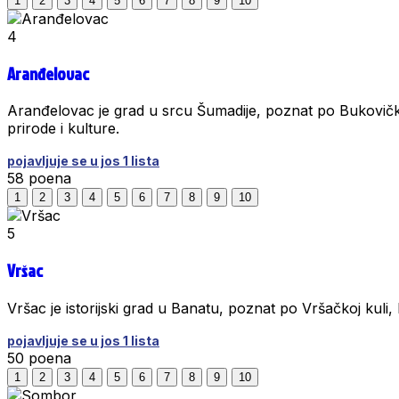
1
2
3
4
5
6
7
8
9
10
4
Aranđelovac
Aranđelovac je grad u srcu Šumadije, poznat po Bukovičkoj ba
prirode i kulture.
pojavljuje se u jos 1 lista
58
poena
1
2
3
4
5
6
7
8
9
10
5
Vršac
Vršac je istorijski grad u Banatu, poznat po Vršačkoj kuli,
pojavljuje se u jos 1 lista
50
poena
1
2
3
4
5
6
7
8
9
10