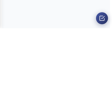
O nama
Ankete
Kvizovi
Dvoboji
Kontakt