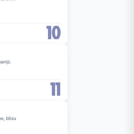
10
aniji.
11
e, blizu