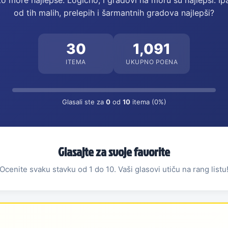
o more najlepše. Logično, i gradovi na moru su najlepši. Ipak
od tih malih, prelepih i šarmantnih gradova najlepši?
30
1,091
ITEMA
UKUPNO POENA
Glasali ste za
0
od
10
itema (0%)
Glasajte za svoje favorite
Ocenite svaku stavku od 1 do 10. Vaši glasovi utiču na rang listu