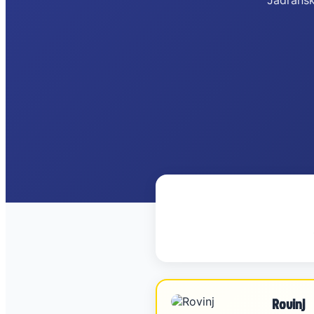
Jadransk
Rovinj