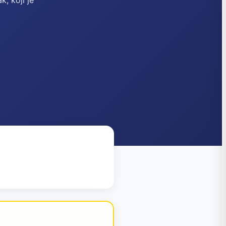
, koji je
!