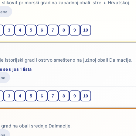
e slikovit primorski grad na zapadnoj obali Istre, u Hrvatskoj.
oena
3
4
5
6
7
8
9
10
je istorijski grad i ostrvo smešteno na južnoj obali Dalmacije.
e se u jos 1 lista
ena
3
4
5
6
7
8
9
10
e grad na obali srednje Dalmacije.
ena