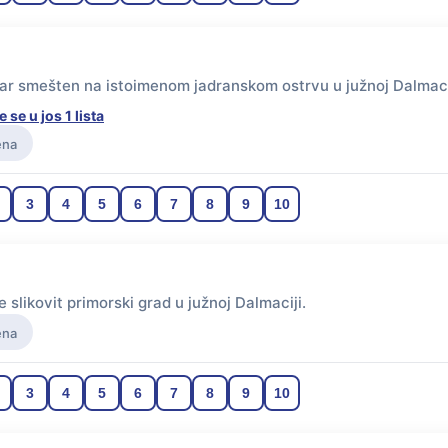
ar smešten na istoimenom jadranskom ostrvu u južnoj Dalmaci
e se u jos 1 lista
ena
3
4
5
6
7
8
9
10
e slikovit primorski grad u južnoj Dalmaciji.
ena
3
4
5
6
7
8
9
10