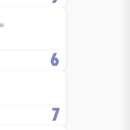
ji.
6
7