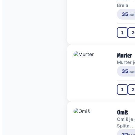
Brela.
35
po
1
2
Murter
Murter j
35
po
1
2
Omiš
Omiš je 
Splita. .
32