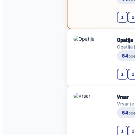
1
2
Opatija
Opatija 
64
po
1
2
Vrsar
Vrsar je
64
po
1
2