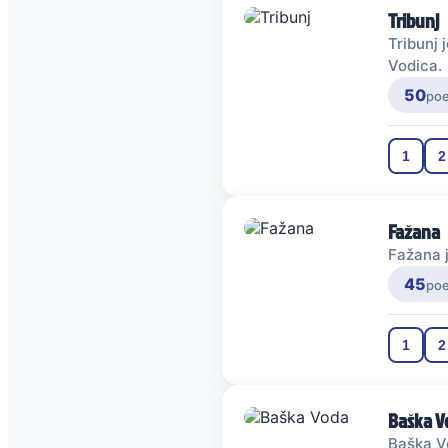
Tribunj
Tribunj 
Vodica.
50
po
1
2
Fažana
Fažana j
45
po
1
2
Baška V
Baška Vo