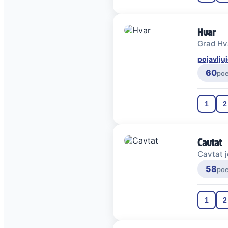
Hvar
Grad Hv
pojavljuj
60
po
1
2
Cavtat
Cavtat j
58
po
1
2