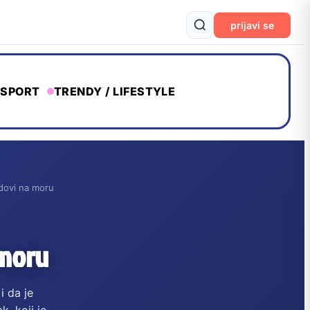
prijavi se
SPORT
TRENDY / LIFESTYLE
adovi na moru
 moru
i da je