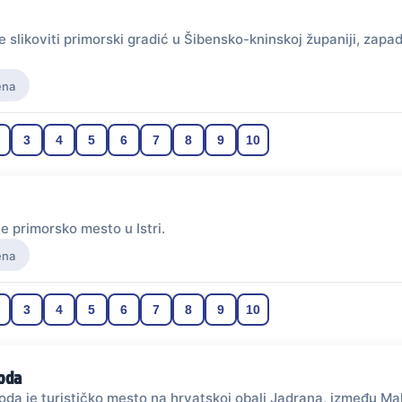
je slikoviti primorski gradić u Šibensko-kninskoj županiji, zapa
ena
3
4
5
6
7
8
9
10
e primorsko mesto u Istri.
ena
3
4
5
6
7
8
9
10
oda
da je turističko mesto na hrvatskoj obali Jadrana, između Ma