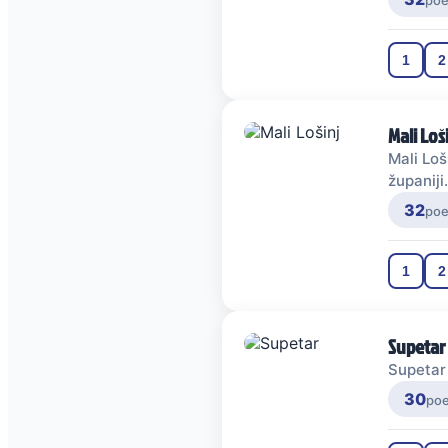
po
1
2
Mali Loš
Mali Loš
županiji.
32
po
1
2
Supetar
Supetar 
30
po