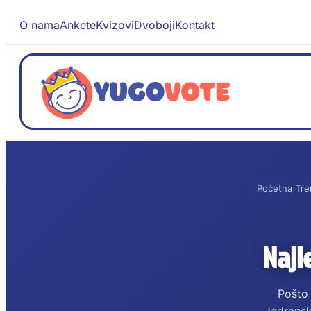
O nama
Ankete
Kvizovi
Dvoboji
Kontakt
Početna
›
Tre
Najl
Pošto 