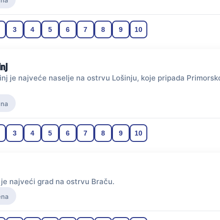
ena
3
4
5
6
7
8
9
10
inj
inj je najveće naselje na ostrvu Lošinju, koje pripada Primors
ena
3
4
5
6
7
8
9
10
je najveći grad na ostrvu Braču.
ena