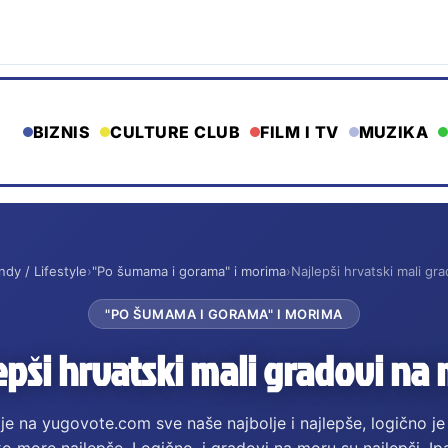
BIZNIS
CULTURE CLUB
FILM I TV
MUZIKA
ndy / Lifestyle
›
"Po šumama i gorama" i morima
›
Najlepši hrvatski mali gr
"PO ŠUMAMA I GORAMA" I MORIMA
epši hrvatski mali gradovi na
je na yugovote.com sve naše najbolje i najlepše, logično je 