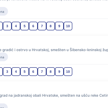
ena
3
4
5
6
7
8
9
10
e gradić i ostrvo u Hrvatskoj, smešten u Šibensko-kninskoj žup
ena
3
4
5
6
7
8
9
10
grad na jadranskoj obali Hrvatske, smešten na ušću reke Cetin