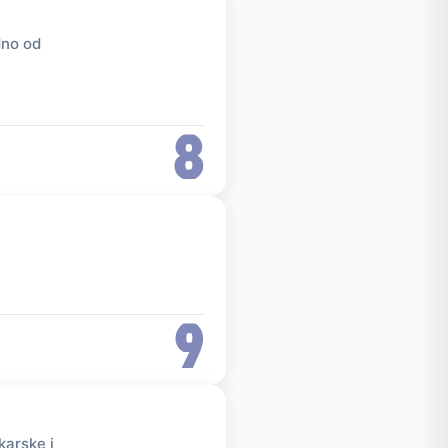
dno od
8
9
karske i