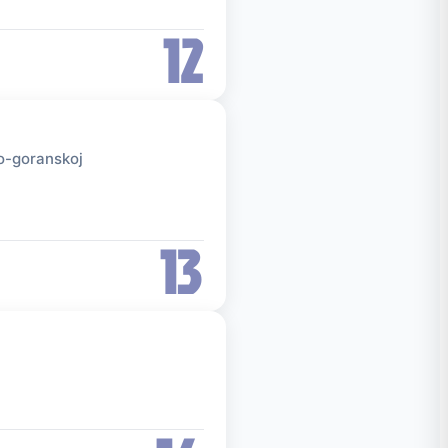
12
ko-goranskoj
13