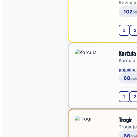
Rovinj j
102
p
1
2
Korčula
Korčula 
pojavljuj
68
po
1
2
Trogir
Trogir j
66
po