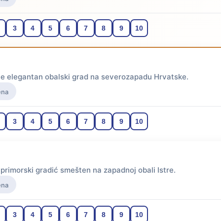
3
4
5
6
7
8
9
10
je elegantan obalski grad na severozapadu Hrvatske.
ena
3
4
5
6
7
8
9
10
 primorski gradić smešten na zapadnoj obali Istre.
ena
3
4
5
6
7
8
9
10