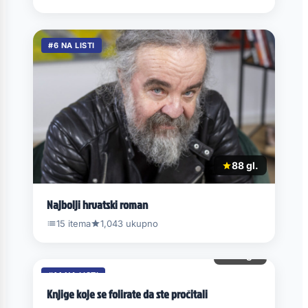
#6 NA LISTI
88 gl.
Najbolji hrvatski roman
15 itema
1,043 ukupno
50 gl.
#14 NA LISTI
Knjige koje se folirate da ste pročitali