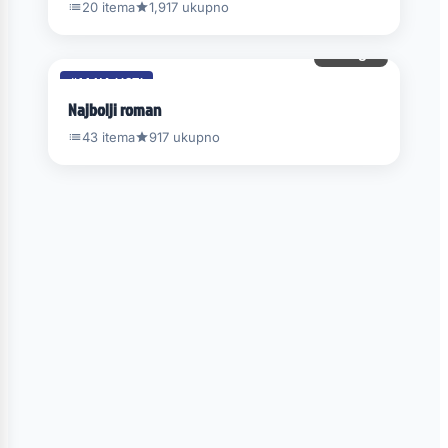
20 itema
1,917 ukupno
21 gl.
#14 NA LISTI
Najbolji roman
43 itema
917 ukupno