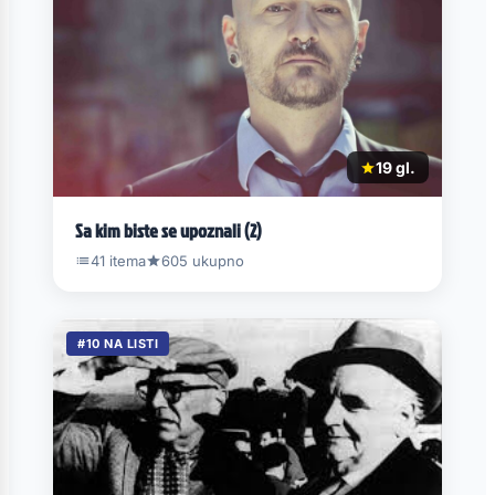
19 gl.
Sa kim biste se upoznali (2)
41 itema
605 ukupno
#10 NA LISTI