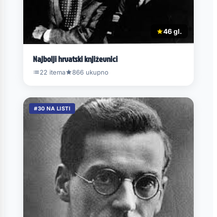
46 gl.
Najbolji hrvatski književnici
22 itema
866 ukupno
#30 NA LISTI