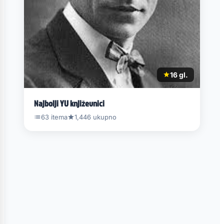
16 gl.
Najbolji YU književnici
63 itema
1,446 ukupno