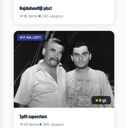
Najduhovitiji pisci
18 itema
330 ukupno
#17 NA LISTI
9 gl.
Split superstars
30 itema
385 ukupno