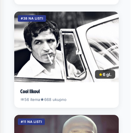
#38 NA LISTI
6 gl.
Cool likovi
56 itema
668 ukupno
#11 NA LISTI