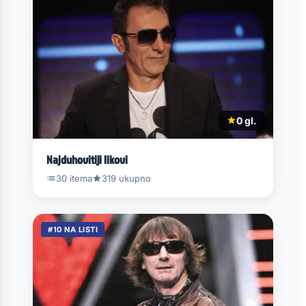
0 gl.
Najduhovitiji likovi
30 itema
319 ukupno
#10 NA LISTI