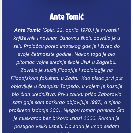
Ante Tomić
Ante Tomić
(Split, 22. aprila 1970.) je hrvatski
književnik i novinar.
Osnovnu školu završio je u
selu Proložcu pored Imotskog gde je i živeo do
svoje četrnaeste godine. Nakon toga je bio
pitomac vojne srednje škole JNA u Zagrebu.
Završio je studij filozofije i sociologije na
Filozofskom fakultetu u Zadru.
Kao pisac prvi put
objavljuje u časopisu Torpedo, u kojem je kasnije
bio član uredništva.
Prvu zbirku priča Zaboravio
sam gdje sam parkirao objavljuje 1997., a njeno
prošireno izdanje 2001.
Njegov roman prvenac Što
je muškarac bez brkova izlazi 2000. Roman je
postigao veliki uspeh. Do sada je imao sedam