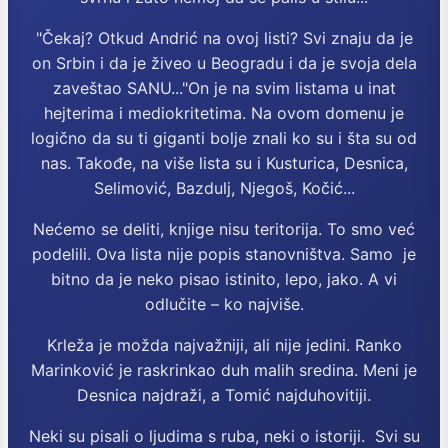
"Čekaj? Otkud Andrić na ovoj listi? Svi znaju da je
on Srbin i da je živeo u Beogradu i da je svoja dela
zaveštao SANU..."On je na svim listama u inat
hejterima i mediokritetima. Na ovom domenu je
logično da su ti giganti bolje znali ko su i šta su od
nas. Takođe, na više lista su i Kusturica, Desnica,
Selimović, Bazdulj, Njegoš, Kočić...
Nećemo se deliti, knjige nisu teritorija. To smo već
podelili. Ova lista nije popis stanovništva. Samo je
bitno da je neko pisao istinito, lepo, jako. A vi
odlučite – ko najviše.
Krleža je možda najvažniji, ali nije jedini. Ranko
Marinković je raskrinkao duh malih sredina. Meni je
Desnica najdraži, a Tomić najduhovitiji.
Neki su pisali o ljudima s ruba, neki o istoriji. Svi su