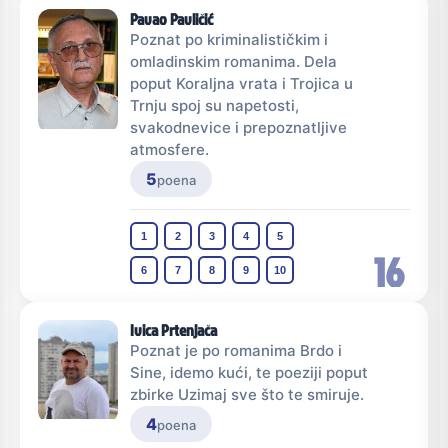
Pavao Pavličić
Poznat po kriminalističkim i
omladinskim romanima. Dela
poput Koraljna vrata i Trojica u
Trnju spoj su napetosti,
svakodnevice i prepoznatljive
atmosfere.
5
poena
1
2
3
4
5
16
6
7
8
9
10
Ivica Prtenjača
Poznat je po romanima Brdo i
Sine, idemo kući, te poeziji poput
zbirke Uzimaj sve što te smiruje.
4
poena