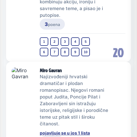
kombinuju akciju, ironiju i
savremene teme, a pisao je i
putopise.
3
poena
1
2
3
4
5
20
6
7
8
9
10
Miro Gavran
Najizvođeniji hrvatski
dramatičar i plodan
romanopisac. Njegovi romani
poput Judita, Poncije Pilat i
Zaboravljeni sin istražuju
istorijske, religijske i porodične
teme uz pitak stil i široku
čitanost.
pojavljuje se u jos 1 lista