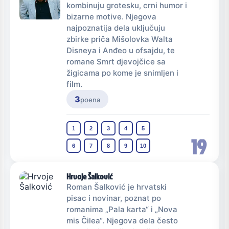
kombinuju grotesku, crni humor i
bizarne motive. Njegova
najpoznatija dela uključuju
zbirke priča Mišolovka Walta
Disneya i Anđeo u ofsajdu, te
romane Smrt djevojčice sa
žigicama po kome je snimljen i
film.
3
poena
1
2
3
4
5
19
6
7
8
9
10
Hrvoje Šalković
Roman Šalković je hrvatski
pisac i novinar, poznat po
romanima „Pala karta“ i „Nova
mis Čilea“. Njegova dela često