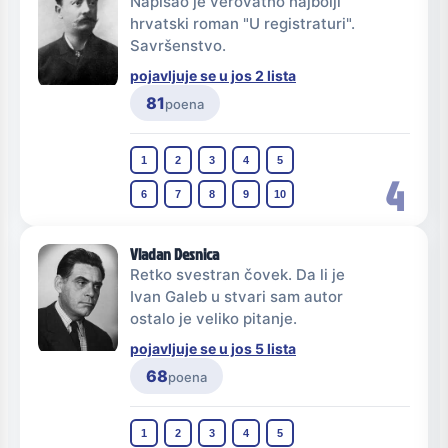
Napisao je verovatno najbolji
hrvatski roman "U registraturi".
Savršenstvo.
pojavljuje se u jos 2 lista
81
poena
1
2
3
4
5
4
6
7
8
9
10
Vladan Desnica
Retko svestran čovek. Da li je
Ivan Galeb u stvari sam autor
ostalo je veliko pitanje.
pojavljuje se u jos 5 lista
68
poena
1
2
3
4
5