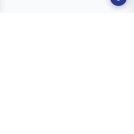
O nama
Ankete
Kvizovi
Dvoboji
Kontakt