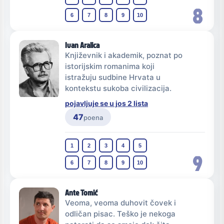
8
6
7
8
9
10
Ivan Aralica
Književnik i akademik, poznat po
istorijskim romanima koji
istražuju sudbine Hrvata u
kontekstu sukoba civilizacija.
pojavljuje se u jos 2 lista
47
poena
1
2
3
4
5
9
6
7
8
9
10
Ante Tomić
Veoma, veoma duhovit čovek i
odličan pisac. Teško je nekoga