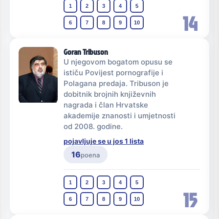
1
2
3
4
5
14
6
7
8
9
10
Goran Tribuson
U njegovom bogatom opusu se
ističu Povijest pornografije i
Polagana predaja. Tribuson je
dobitnik brojnih književnih
nagrada i član Hrvatske
akademije znanosti i umjetnosti
od 2008. godine.
pojavljuje se u jos 1 lista
16
poena
1
2
3
4
5
15
6
7
8
9
10