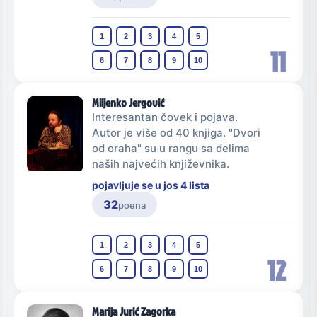
1
2
3
4
5
11
6
7
8
9
10
Miljenko Jergović
Interesantan čovek i pojava.
Autor je više od 40 knjiga. "Dvori
od oraha" su u rangu sa delima
naših najvećih književnika.
pojavljuje se u jos 4 lista
32
poena
1
2
3
4
5
12
6
7
8
9
10
Marija Jurić Zagorka