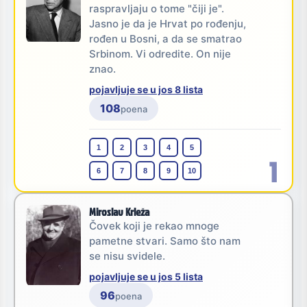
raspravljaju o tome "čiji je".
Jasno je da je Hrvat po rođenju,
rođen u Bosni, a da se smatrao
Srbinom. Vi odredite. On nije
znao.
pojavljuje se u jos 8 lista
108
poena
1
2
3
4
5
1
6
7
8
9
10
Miroslav Krleža
Čovek koji je rekao mnoge
pametne stvari. Samo što nam
se nisu svidele.
pojavljuje se u jos 5 lista
96
poena