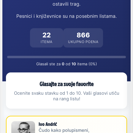
ostavili trag.
Pesnici i književnice su na posebnim listama.
22
866
ITEMA
UKUPNO POENA
Glasali ste za
0
od
10
itema (0%)
Glasajte za svoje favorite
Ocenite svaku stavku od 1 do 10. Vaši glasovi utiču
na rang listu!
Ivo Andrić
Čudo kako polupismeni,