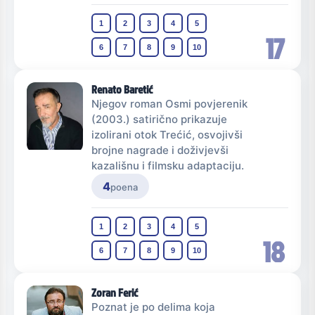
1
2
3
4
5
17
6
7
8
9
10
Renato Baretić
Njegov roman Osmi povjerenik
(2003.) satirično prikazuje
izolirani otok Trećić, osvojivši
brojne nagrade i doživjevši
kazališnu i filmsku adaptaciju.
4
poena
1
2
3
4
5
18
6
7
8
9
10
Zoran Ferić
Poznat je po delima koja