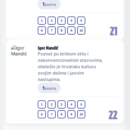
1
poena
1
2
3
4
5
21
6
7
8
9
10
Igor Mandić
Poznat po britkom stilu i
nekonvencionalnim stavovima,
obeležio je hrvatsku kulturu
svojim delima i javnim
nastupima.
1
poena
1
2
3
4
5
22
6
7
8
9
10