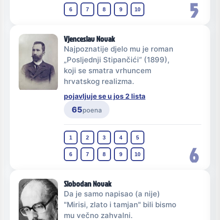
5
6
7
8
9
10
Vjenceslav Novak
Najpoznatije djelo mu je roman
„Posljednji Stipančići“ (1899),
koji se smatra vrhuncem
hrvatskog realizma.
pojavljuje se u jos 2 lista
65
poena
1
2
3
4
5
6
6
7
8
9
10
Slobodan Novak
Da je samo napisao (a nije)
"Mirisi, zlato i tamjan" bili bismo
mu večno zahvalni.