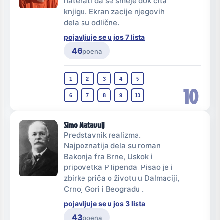
naterati da se smeje dok čita
knjigu. Ekranizacije njegovih
dela su odlične.
pojavljuje se u jos 7 lista
46
poena
1
2
3
4
5
10
6
7
8
9
10
Simo Matavulj
Predstavnik realizma.
Najpoznatija dela su roman
Bakonja fra Brne, Uskok i
pripovetka Pilipenda. Pisao je i
zbirke priča o životu u Dalmaciji,
Crnoj Gori i Beogradu .
pojavljuje se u jos 3 lista
43
poena