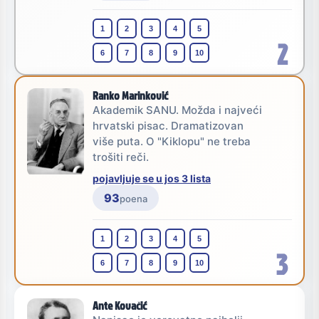
1
2
3
4
5
2
6
7
8
9
10
Ranko Marinković
Akademik SANU. Možda i najveći
hrvatski pisac. Dramatizovan
više puta. O "Kiklopu" ne treba
trošiti reči.
pojavljuje se u jos 3 lista
93
poena
1
2
3
4
5
3
6
7
8
9
10
Ante Kovačić