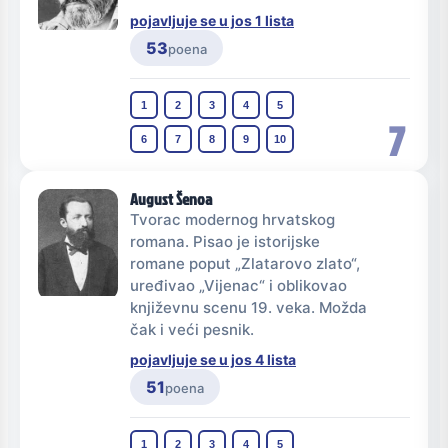
pojavljuje se u jos 1 lista
53
poena
1
2
3
4
5
7
6
7
8
9
10
August Šenoa
Tvorac modernog hrvatskog
romana. Pisao je istorijske
romane poput „Zlatarovo zlato“,
uređivao „Vijenac“ i oblikovao
književnu scenu 19. veka. Možda
čak i veći pesnik.
pojavljuje se u jos 4 lista
51
poena
1
2
3
4
5