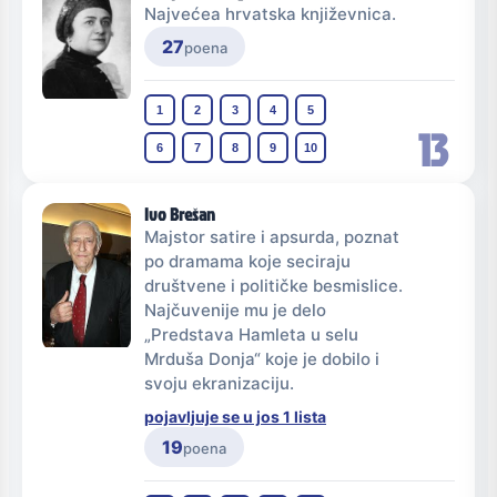
Najvećea hrvatska književnica.
27
poena
1
2
3
4
5
13
6
7
8
9
10
Ivo Brešan
Majstor satire i apsurda, poznat
po dramama koje seciraju
društvene i političke besmislice.
Najčuvenije mu je delo
„Predstava Hamleta u selu
Mrduša Donja“ koje je dobilo i
svoju ekranizaciju.
pojavljuje se u jos 1 lista
19
poena