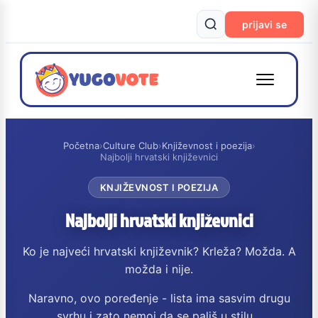
prijavi se
Početna
›
Culture Club
›
Književnost i poezija
›
Najbolji hrvatski književnici
KNJIŽEVNOST I POEZIJA
Najbolji hrvatski književnici
Ko je najveći hrvatski književnik? Krleža? Možda. A
možda i nije.
Naravno, ovo poređenje - lista ima sasvim drugu
svrhu i zato nemoj da se pališ u stilu...