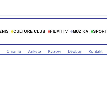
ZNIS
CULTURE CLUB
FILM I TV
MUZIKA
SPOR
O nama
Ankete
Kvizovi
Dvoboji
Kontakt