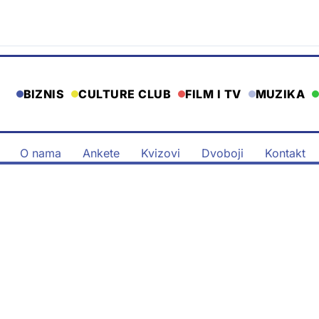
BIZNIS
CULTURE CLUB
FILM I TV
MUZIKA
O nama
Ankete
Kvizovi
Dvoboji
Kontakt