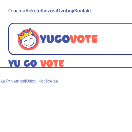
O nama
Ankete
Kvizovi
Dvoboji
Kontakt
tika Privatnosti
Uslovi Korišćenja