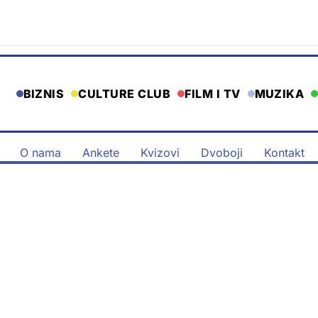
BIZNIS
CULTURE CLUB
FILM I TV
MUZIKA
O nama
Ankete
Kvizovi
Dvoboji
Kontakt