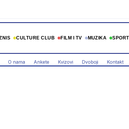
ZNIS
CULTURE CLUB
FILM I TV
MUZIKA
SPOR
O nama
Ankete
Kvizovi
Dvoboji
Kontakt