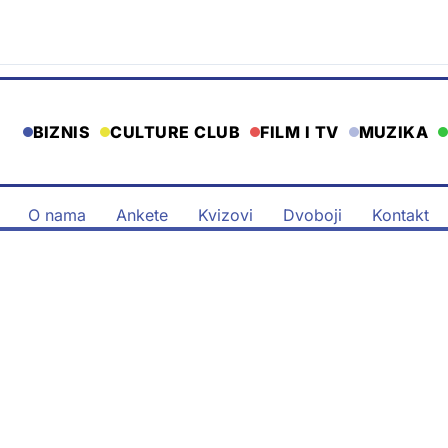
BIZNIS
CULTURE CLUB
FILM I TV
MUZIKA
O nama
Ankete
Kvizovi
Dvoboji
Kontakt