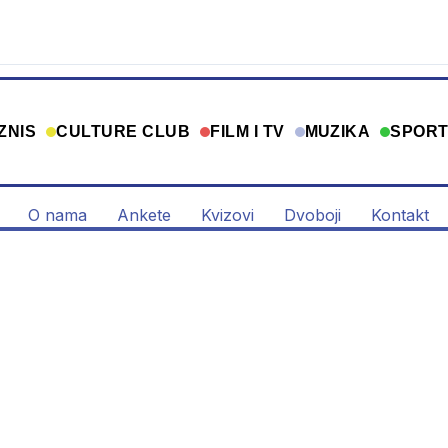
ZNIS
CULTURE CLUB
FILM I TV
MUZIKA
SPOR
O nama
Ankete
Kvizovi
Dvoboji
Kontakt