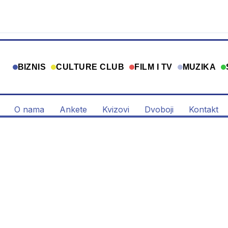
BIZNIS
CULTURE CLUB
FILM I TV
MUZIKA
O nama
Ankete
Kvizovi
Dvoboji
Kontakt