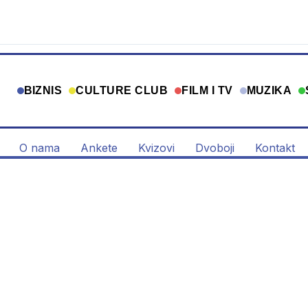
BIZNIS
CULTURE CLUB
FILM I TV
MUZIKA
O nama
Ankete
Kvizovi
Dvoboji
Kontakt