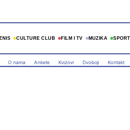
ZNIS
CULTURE CLUB
FILM I TV
MUZIKA
SPOR
O nama
Ankete
Kvizovi
Dvoboji
Kontakt