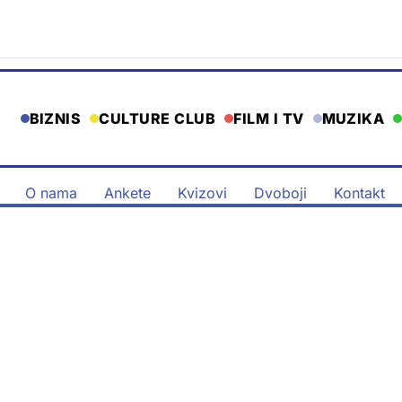
BIZNIS
CULTURE CLUB
FILM I TV
MUZIKA
O nama
Ankete
Kvizovi
Dvoboji
Kontakt