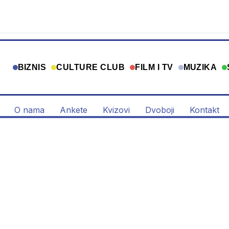
BIZNIS
CULTURE CLUB
FILM I TV
MUZIKA
O nama
Ankete
Kvizovi
Dvoboji
Kontakt