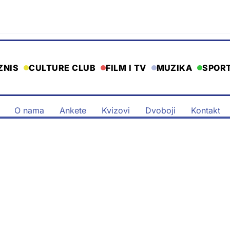
ZNIS
CULTURE CLUB
FILM I TV
MUZIKA
SPOR
O nama
Ankete
Kvizovi
Dvoboji
Kontakt