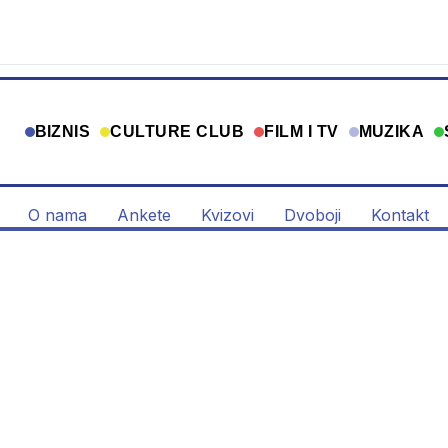
BIZNIS
CULTURE CLUB
FILM I TV
MUZIKA
O nama
Ankete
Kvizovi
Dvoboji
Kontakt