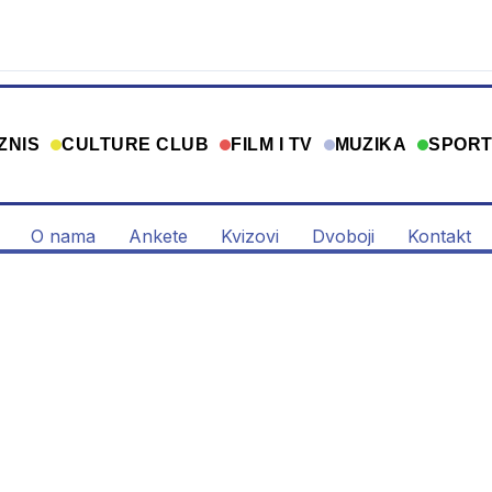
ZNIS
CULTURE CLUB
FILM I TV
MUZIKA
SPOR
O nama
Ankete
Kvizovi
Dvoboji
Kontakt