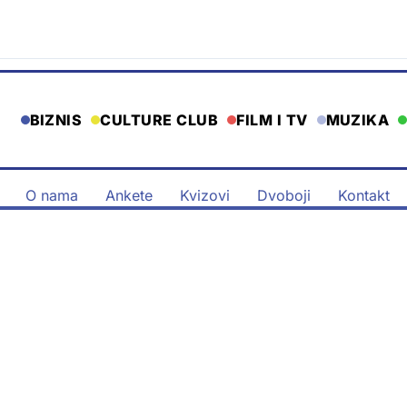
BIZNIS
CULTURE CLUB
FILM I TV
MUZIKA
O nama
Ankete
Kvizovi
Dvoboji
Kontakt