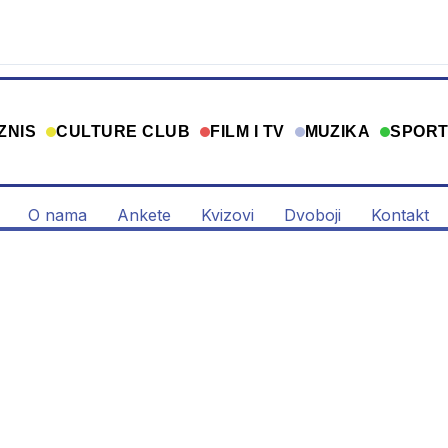
ZNIS
CULTURE CLUB
FILM I TV
MUZIKA
SPOR
O nama
Ankete
Kvizovi
Dvoboji
Kontakt