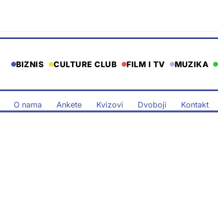
BIZNIS
CULTURE CLUB
FILM I TV
MUZIKA
O nama
Ankete
Kvizovi
Dvoboji
Kontakt